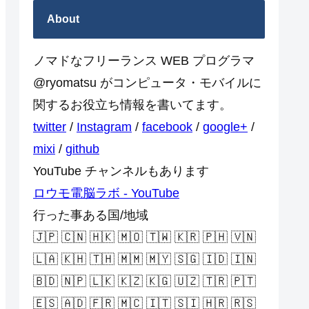
About
ノマドなフリーランス WEB プログラマ
@ryomatsu がコンピュータ・モバイルに
関するお役立ち情報を書いてます。
twitter
/
Instagram
/
facebook
/
google+
/
mixi
/
github
YouTube チャンネルもあります
ロウモ電脳ラボ - YouTube
行った事ある国/地域
🇯🇵 🇨🇳 🇭🇰 🇲🇴 🇹🇼 🇰🇷 🇵🇭 🇻🇳
🇱🇦 🇰🇭 🇹🇭 🇲🇲 🇲🇾 🇸🇬 🇮🇩 🇮🇳
🇧🇩 🇳🇵 🇱🇰 🇰🇿 🇰🇬 🇺🇿 🇹🇷 🇵🇹
🇪🇸 🇦🇩 🇫🇷 🇲🇨 🇮🇹 🇸🇮 🇭🇷 🇷🇸