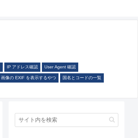
ム
IP アドレス確認
User Agent 確認
画像の EXIF を表示するやつ
国名とコードの一覧