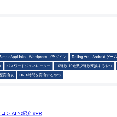
SimpleAppLinks - Wordpress プラグイン
Rolling Arc - Android ゲー
つ
パスワードジェネレーター
16進数,10進数,2進数変換するやつ
歴変換表
UNIX時間を変換するやつ
ロン AI の紹介 #PR