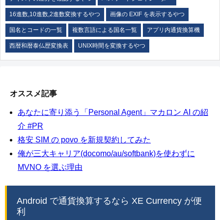
16進数,10進数,2進数変換するやつ
画像の EXIF を表示するやつ
国名とコードの一覧
複数言語による国名一覧
アプリ内通貨換算機
西暦和暦泰仏歴変換表
UNIX時間を変換するやつ
オススメ記事
あなたに寄り添う「Personal Agent」マカロン AI の紹
介 #PR
格安 SIM の povo を新規契約してみた
俺が三大キャリア(docomo/au/softbank)を使わずに
MVNO を選ぶ理由
Android で通貨換算するなら XE Currency が便
利