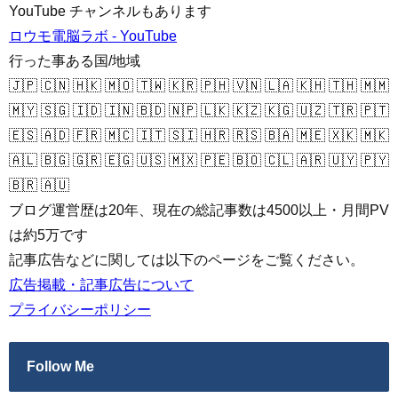
YouTube チャンネルもあります
ロウモ電脳ラボ - YouTube
行った事ある国/地域
🇯🇵 🇨🇳 🇭🇰 🇲🇴 🇹🇼 🇰🇷 🇵🇭 🇻🇳 🇱🇦 🇰🇭 🇹🇭 🇲🇲
🇲🇾 🇸🇬 🇮🇩 🇮🇳 🇧🇩 🇳🇵 🇱🇰 🇰🇿 🇰🇬 🇺🇿 🇹🇷 🇵🇹
🇪🇸 🇦🇩 🇫🇷 🇲🇨 🇮🇹 🇸🇮 🇭🇷 🇷🇸 🇧🇦 🇲🇪 🇽🇰 🇲🇰
🇦🇱 🇧🇬 🇬🇷 🇪🇬 🇺🇸 🇲🇽 🇵🇪 🇧🇴 🇨🇱 🇦🇷 🇺🇾 🇵🇾
🇧🇷 🇦🇺
ブログ運営歴は20年、現在の総記事数は4500以上・月間PV
は約5万です
記事広告などに関しては以下のページをご覧ください。
広告掲載・記事広告について
プライバシーポリシー
Follow Me