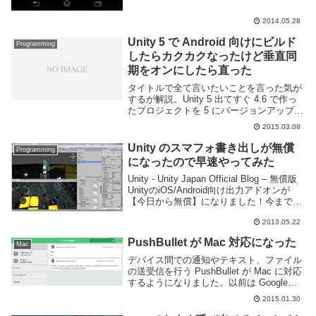
2014.05.28
Unity 5 で Android 向けにビルド
Programming
したらカクカクなったけど垂直同
期をオンにしたら直った
タイトルで全て言いたいことを言った気が
するが解説。Unity 5 出てすぐ 4.6 で作っ
たプロジェクトを 5 にバージョンアップさ
せたわけだけど、Android 向けにビルドし
2015.03.08
たら何故かものすごく動作がカクカクして
いた。あれこれイジった結...
Unity のスマフォ書き出しが無償
Programming
になったので早速やってみた
Unity - Unity Japan Official Blog – 無償版
UnityのiOS/Android向け出力アドオンが
【今日から無償】になりました！今まで
30000円以上していた Unity の
2013.05.22
iOS/Android 出力アド...
PushBullet が Mac 対応になった
Mac
デバイス間での通知やテキスト、ファイル
の送受信を行う PushBullet が Mac に対応
するようになりました。以前は Google
Chrome や Firefox 等ブラウザの拡張機能
2015.01.30
として動いてたのですが、OS X ネイティ