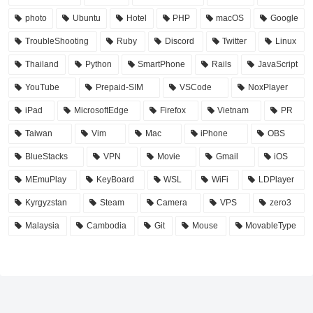
photo
Ubuntu
Hotel
PHP
macOS
Google
TroubleShooting
Ruby
Discord
Twitter
Linux
Thailand
Python
SmartPhone
Rails
JavaScript
YouTube
Prepaid-SIM
VSCode
NoxPlayer
iPad
MicrosoftEdge
Firefox
Vietnam
PR
Taiwan
Vim
Mac
iPhone
OBS
BlueStacks
VPN
Movie
Gmail
iOS
MEmuPlay
KeyBoard
WSL
WiFi
LDPlayer
Kyrgyzstan
Steam
Camera
VPS
zero3
Malaysia
Cambodia
Git
Mouse
MovableType