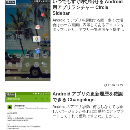
ブのア...
いつでもすぐ呼び出せる Android
Mobile
用アプリランチャー Circle
Sidebar
Android でアプリを起動する際、多くの場
合はホーム画面に表示してあるアイコンを
タップしたり、アプリ一覧画面から探す事
になると思う。一々ホーム画面に戻ったり
多数あるアプリの中から目的のものを探す
のは結構面倒くさい。そういった欠点を解
消す...
2016.09.22
Android アプリの更新履歴を確認
Mobile
できる Changelogs
Android のアプリは特に何もしなくても新
しいバージョンがあれば自動的にアップデ
ートしてくれて便利ですよね。しかし、バ
ージョンアップされたは良いが一体何がど
う変化したのかわかりにくい事もありま
す。もちろん、バージョン情報は