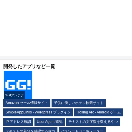
開発したアプリなど一覧
GG!アンテナ
Amazon セール情報サイト
子供に優しいホテル検索サイト
SimpleAppLinks - Wordpress プラグイン
Rolling Arc - Android ゲーム
IP アドレス確認
User Agent 確認
テキストの文字数を数えるやつ
テキストの差分を確認するやつ
パスワードジェネレーター