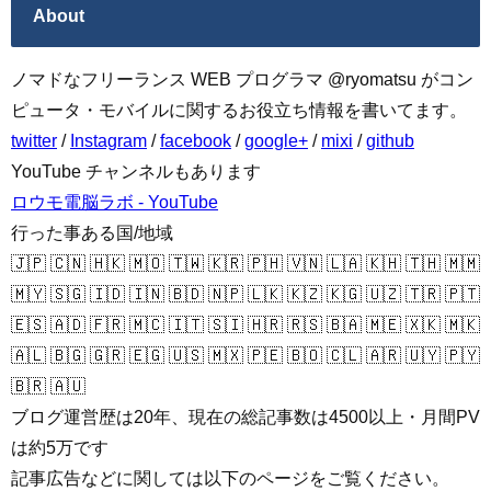
About
ノマドなフリーランス WEB プログラマ @ryomatsu がコン
ピュータ・モバイルに関するお役立ち情報を書いてます。
twitter
/
Instagram
/
facebook
/
google+
/
mixi
/
github
YouTube チャンネルもあります
ロウモ電脳ラボ - YouTube
行った事ある国/地域
🇯🇵 🇨🇳 🇭🇰 🇲🇴 🇹🇼 🇰🇷 🇵🇭 🇻🇳 🇱🇦 🇰🇭 🇹🇭 🇲🇲
🇲🇾 🇸🇬 🇮🇩 🇮🇳 🇧🇩 🇳🇵 🇱🇰 🇰🇿 🇰🇬 🇺🇿 🇹🇷 🇵🇹
🇪🇸 🇦🇩 🇫🇷 🇲🇨 🇮🇹 🇸🇮 🇭🇷 🇷🇸 🇧🇦 🇲🇪 🇽🇰 🇲🇰
🇦🇱 🇧🇬 🇬🇷 🇪🇬 🇺🇸 🇲🇽 🇵🇪 🇧🇴 🇨🇱 🇦🇷 🇺🇾 🇵🇾
🇧🇷 🇦🇺
ブログ運営歴は20年、現在の総記事数は4500以上・月間PV
は約5万です
記事広告などに関しては以下のページをご覧ください。