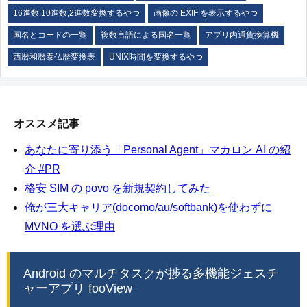
16進数,10進数,2進数変換するやつ
画像の EXIF を表示するやつ
国名とコードの一覧
複数言語による国名一覧
アプリ内通貨換算機
西暦和暦泰仏歴変換表
UNIX時間を変換するやつ
オススメ記事
あなたに寄り添う「Personal Agent」マカロン AI の紹
介 #PR
格安 SIM の povo を新規契約してみた
俺が三大キャリア(docomo/au/softbank)を使わずに
MVNO を選ぶ理由
Android のマルチタスクが捗る多機能ジェスチ
ャーアプリ fooView