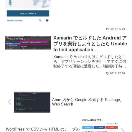
2018.05.21
Xamarin でビルドした Android ア
Programming
プリを実行しようとしたら Unable
to find application
Mono.Android.Platform.ApiLevel
Xamarin で Android 向けにビルドしたとこ
_24 or
ろ、アプリケーションを実行してすぐに強
制終了する現象に遭遇した。強制終了時の
Xamarin.Android.Platform! と言
画面のスクリーンショットを撮るのを忘れ
われた
2016.12.09
てしまった。。とくにデバッガーにメッセ
ージなど表示されなかった為、コン...
Atom 内から Google 検索する Package,
Web Search
WordPress で CSV から HTML のテーブル