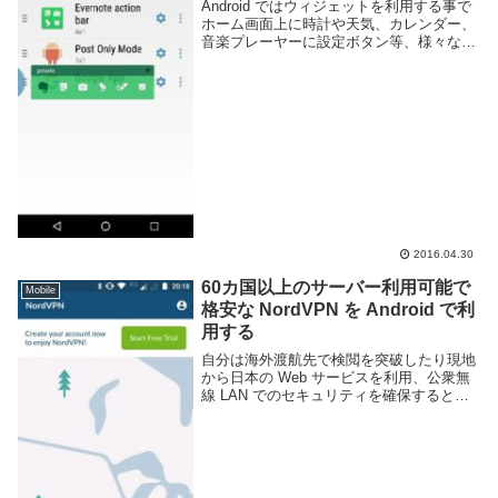
Android ではウィジェットを利用する事で
ホーム画面上に時計や天気、カレンダー、
音楽プレーヤーに設定ボタン等、様々なア
プリで利用でき、スマートフォンをより便
利に使う事ができます。便利なウィジェッ
トですが、通常の利用方法ではホーム画面
に表...
2016.04.30
60カ国以上のサーバー利用可能で
Mobile
格安な NordVPN を Android で利
用する
自分は海外渡航先で検閲を突破したり現地
から日本の Web サービスを利用、公衆無
線 LAN でのセキュリティを確保するとい
った目的の為に VPN を利用する事が多
い。最近は VPN を利用する際に NordVPN
という有料 VPN を利用...