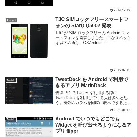
2014.12.19
TJC SIMロックフリースマートフ
Gadget
ォンの StarQ Q5002 発表
TJC が SIM ロックフリーの Android スマ
ートフォンを発表しました。主なスペック
は以下の通り。OSAndroid
4.4CPUMSM8926 1.2GHz クアッドコアメ
モリ1GBROM16GB(microSD 64GB)ディ...
2015.02.15
TweetDeck を Android で利用で
Mobile
きるアプリ MarinDeck
普段 PC で Twitter を利用する際に
TweetDeck を利用している人は多いと思
う。複数のカラムを同時に表示できるため
ヘビーユーザーであれば利用者は多い。そ
2021.01.12
の TweetDeck を Android スマートフォン
でも快適に利...
Android でいつでもどこでも
Mobile
Widget を呼び出せるようになるア
プリ flippr