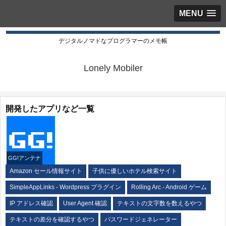
MENU
デジタルノマドなプログラマーのメモ帳
Lonely Mobiler
開発したアプリなど一覧
GG!アンテナ
Amazon セール情報サイト
子供に優しいホテル検索サイト
SimpleAppLinks - Wordpress プラグイン
Rolling Arc - Android ゲーム
IP アドレス確認
User Agent 確認
テキストの文字数を数えるやつ
テキストの差分を確認するやつ
パスワードジェネレーター