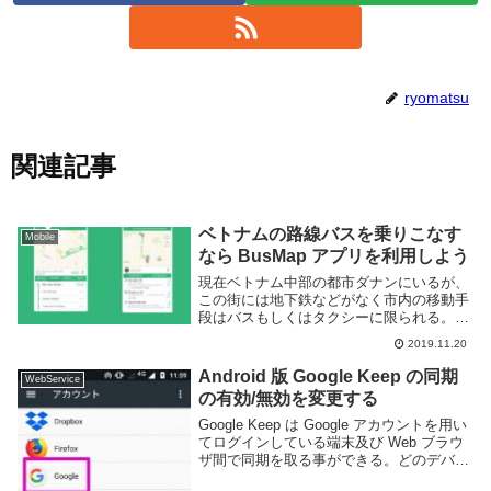
ryomatsu
関連記事
ベトナムの路線バスを乗りこなす
Mobile
なら BusMap アプリを利用しよう
現在ベトナム中部の都市ダナンにいるが、
この街には地下鉄などがなく市内の移動手
段はバスもしくはタクシーに限られる。し
かし海外のバスというは言葉が通じなかっ
2019.11.20
たりルートがわかりにくかったりと、中々
敷居が高い。ベトナムで路線バスに乗るの
Android 版 Google Keep の同期
WebService
であれば B...
の有効/無効を変更する
Google Keep は Google アカウントを用い
てログインしている端末及び Web ブラウ
ザ間で同期を取る事ができる。どのデバイ
スでも同じようにメモを利用できて大変便