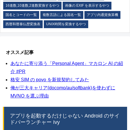
16進数,10進数,2進数変換するやつ
画像の EXIF を表示するやつ
国名とコードの一覧
複数言語による国名一覧
アプリ内通貨換算機
西暦和暦泰仏歴変換表
UNIX時間を変換するやつ
オススメ記事
あなたに寄り添う「Personal Agent」マカロン AI の紹
介 #PR
格安 SIM の povo を新規契約してみた
俺が三大キャリア(docomo/au/softbank)を使わずに
MVNO を選ぶ理由
アプリを起動するだけじゃない Android のサイ
ドバーランチャー Ivy