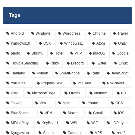
Tags
Android
Windows
Wordpress
Chrome
Travel
Windows10
OSX
Windows11
Atom
Unity
photo
Ubuntu
Hotel
PHP
macOS
Google
TroubleShooting
Ruby
Discord
Twitter
Linux
Thailand
Python
SmartPhone
Rails
JavaScript
YouTube
Prepaid-SIM
VSCode
NoxPlayer
iPad
MicrosoftEdge
Firefox
Vietnam
PR
Taiwan
Vim
Mac
iPhone
OBS
BlueStacks
VPN
Movie
Gmail
iOS
MEmuPlay
KeyBoard
WSL
WiFi
LDPlayer
Kyrgyzstan
Steam
Camera
VPS
zero3