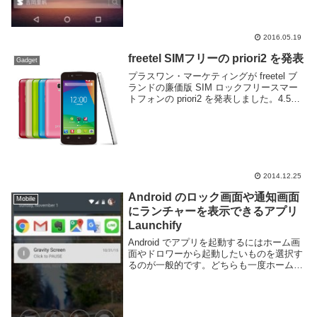
2016.05.19
freetel SIMフリーの priori2 を発表
Gadget
プラスワン・マーケティングが freetel ブ
ランドの廉価版 SIM ロックフリースマー
トフォンの priori2 を発表しました。4.5イ
ンチディスプレイに解像度 854x480, CPU
は 1.3GHz のクアッドコア、メモリー1G...
2014.12.25
Android のロック画面や通知画面
Mobile
にランチャーを表示できるアプリ
Launchify
Android でアプリを起動するにはホーム画
面やドロワーから起動したいものを選択す
るのが一般的です。どちらも一度ホーム画
面に戻らなければならない為少し手間がか
かります。Launchify というアプリを利用
すると通知欄とロック画面に良く使...