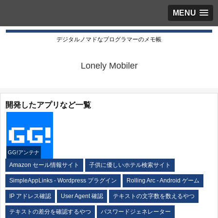
MENU
デジタルノマドなプログラマーのメモ帳
Lonely Mobiler
開発したアプリなど一覧
GG!アンテナ
Amazon セール情報サイト
子供に優しいホテル検索サイト
SimpleAppLinks - Wordpress プラグイン
Rolling Arc - Android ゲーム
IP アドレス確認
User Agent 確認
テキストの文字数を数えるやつ
テキストの差分を確認するやつ
パスワードジェネレーター