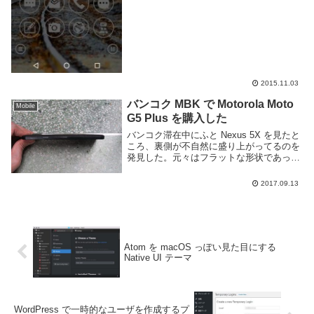
2015.11.03
バンコク MBK で Motorola Moto
Mobile
G5 Plus を購入した
バンコク滞在中にふと Nexus 5X を見たと
ころ、裏側が不自然に盛り上がってるのを
発見した。元々はフラットな形状であった
為バッテリーが膨らんでいるようだ。この
まま使い続けるのは危険だし、最近は謎の
2017.09.13
フリーズも多発していた為、新たにスマー
ト...
Atom を macOS っぽい見た目にする
Native UI テーマ
WordPress で一時的なユーザを作成するプ