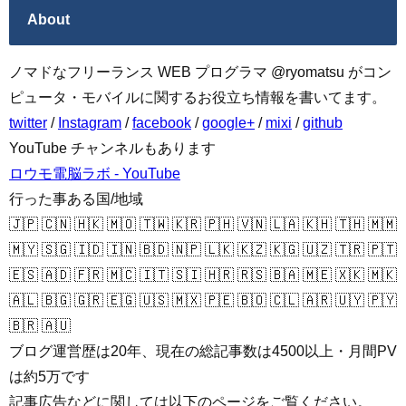
About
ノマドなフリーランス WEB プログラマ @ryomatsu がコン
ピュータ・モバイルに関するお役立ち情報を書いてます。
twitter
/
Instagram
/
facebook
/
google+
/
mixi
/
github
YouTube チャンネルもあります
ロウモ電脳ラボ - YouTube
行った事ある国/地域
🇯🇵 🇨🇳 🇭🇰 🇲🇴 🇹🇼 🇰🇷 🇵🇭 🇻🇳 🇱🇦 🇰🇭 🇹🇭 🇲🇲
🇲🇾 🇸🇬 🇮🇩 🇮🇳 🇧🇩 🇳🇵 🇱🇰 🇰🇿 🇰🇬 🇺🇿 🇹🇷 🇵🇹
🇪🇸 🇦🇩 🇫🇷 🇲🇨 🇮🇹 🇸🇮 🇭🇷 🇷🇸 🇧🇦 🇲🇪 🇽🇰 🇲🇰
🇦🇱 🇧🇬 🇬🇷 🇪🇬 🇺🇸 🇲🇽 🇵🇪 🇧🇴 🇨🇱 🇦🇷 🇺🇾 🇵🇾
🇧🇷 🇦🇺
ブログ運営歴は20年、現在の総記事数は4500以上・月間PV
は約5万です
記事広告などに関しては以下のページをご覧ください。