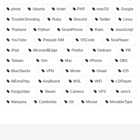
photo
Ubuntu
Hotel
PHP
macOS
Google
TroubleShooting
Ruby
Discord
Twitter
Linux
Thailand
Python
SmartPhone
Rails
JavaScript
YouTube
Prepaid-SIM
VSCode
NoxPlayer
iPad
MicrosoftEdge
Firefox
Vietnam
PR
Taiwan
Vim
Mac
iPhone
OBS
BlueStacks
VPN
Movie
Gmail
iOS
MEmuPlay
KeyBoard
WSL
WiFi
LDPlayer
Kyrgyzstan
Steam
Camera
VPS
zero3
Malaysia
Cambodia
Git
Mouse
MovableType