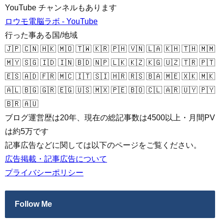
YouTube チャンネルもあります
ロウモ電脳ラボ - YouTube
行った事ある国/地域
🇯🇵 🇨🇳 🇭🇰 🇲🇴 🇹🇼 🇰🇷 🇵🇭 🇻🇳 🇱🇦 🇰🇭 🇹🇭 🇲🇲
🇲🇾 🇸🇬 🇮🇩 🇮🇳 🇧🇩 🇳🇵 🇱🇰 🇰🇿 🇰🇬 🇺🇿 🇹🇷 🇵🇹
🇪🇸 🇦🇩 🇫🇷 🇲🇨 🇮🇹 🇸🇮 🇭🇷 🇷🇸 🇧🇦 🇲🇪 🇽🇰 🇲🇰
🇦🇱 🇧🇬 🇬🇷 🇪🇬 🇺🇸 🇲🇽 🇵🇪 🇧🇴 🇨🇱 🇦🇷 🇺🇾 🇵🇾
🇧🇷 🇦🇺
ブログ運営歴は20年、現在の総記事数は4500以上・月間PV
は約5万です
記事広告などに関しては以下のページをご覧ください。
広告掲載・記事広告について
プライバシーポリシー
Follow Me