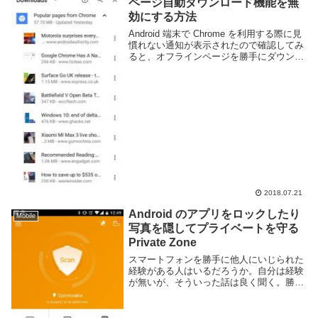
ページ自動ダウンロード機能を無
効にする方法
Android 端末で Chrome を利用する際に見
慣れない通知が表示されたので確認してみ
ると、オフラインページを勝手にダウンロ
ードしていたようであった。このようにダ
ウンロードの Web ページ欄には保存した
覚えの無いページが並んでいる。...
2018.07.21
Android のアプリをロックしたり
Mobile
写真を隠してプライベートを守る
Private Zone
スマートフォンを勝手に他人にいじられた
経験がある人はいるだろうか。自分は経験
が無いが、そういった話は良く聞く。勝手
に他人のものをいじるなんてとんでもな
い。とくにスマートフォン内にはプライベ
ートな内容が多く保存されている。中には