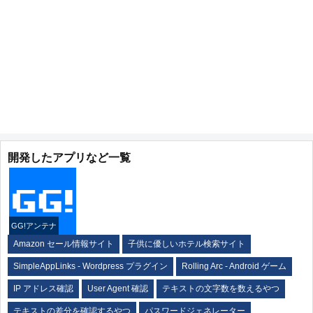
開発したアプリなど一覧
GG!アンテナ
Amazon セール情報サイト
子供に優しいホテル検索サイト
SimpleAppLinks - Wordpress プラグイン
Rolling Arc - Android ゲーム
IP アドレス確認
User Agent 確認
テキストの文字数を数えるやつ
テキストの差分を確認するやつ
パスワードジェネレーター