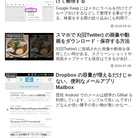
けて整理する
Google Keep にはメモにラベルを付けてグ
ループ分けするなどして整理する事ができ
る。検索をする際の絞り込みにも利用でき
る。便利なので使い方を覚えておくと良
2018.05.01
い。以下は Web ブラウザ版を利用するが
スマートフォンアプリでもほぼ同様の操...
スマホで X(旧Twitter) の画像や動
WebService
画をダウンロード・保存する方法
X(旧Twitter) に投稿された画像や動画を保
存したい時がある。スクリーンショットや
画面キャプチャでも保存はできるが余計な
ものが写りこんだり解像度が悪くなってし
2024.07.08
まう。そのため、画像や動画を直接保存し
たいものだ。このページでは X に投稿...
Dropbox の容量が増えるだけじゃ
Mobile
ない、便利なメールアプリ
Mailbox
普段 Android でのメールは標準の GMail を
利用しています。シンプルで良いんですけ
どなんか使い勝手の良い物が無いかなーと
思ってたら Dropbox が出してる Mailbox
が便利そうだったので使ってみた。
Mailbox - ...