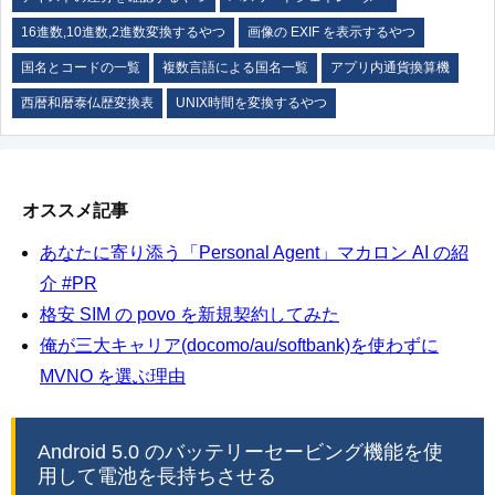
16進数,10進数,2進数変換するやつ
画像の EXIF を表示するやつ
国名とコードの一覧
複数言語による国名一覧
アプリ内通貨換算機
西暦和暦泰仏歴変換表
UNIX時間を変換するやつ
オススメ記事
あなたに寄り添う「Personal Agent」マカロン AI の紹
介 #PR
格安 SIM の povo を新規契約してみた
俺が三大キャリア(docomo/au/softbank)を使わずに
MVNO を選ぶ理由
Android 5.0 のバッテリーセービング機能を使
用して電池を長持ちさせる