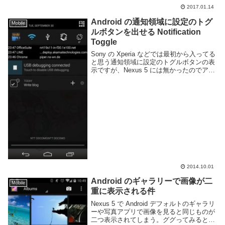
2017.01.14
Android の通知領域に設定のトグ
Mobile
ルボタンを出せる Notification
Toggle
Sony の Xperia などでは最初から入ってる
と思う通知領域に設定のトグルボタンの表
示ですが、Nexus 5 には無かったのでアプ
リを入れて対応してみました。右上の設定
ボタン押したら設定用の画面出てくるんで
すがその1タップが面倒臭いん...
2014.10.01
Android のギャラリーで画像が二
Mobile
重に表示される件
Nexus 5 で Android デフォルトのギャラリ
ーや写真アプリで画像を見ると同じものが
二つ表示されてしまう。ググってみると