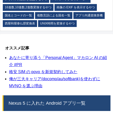
16進数,10進数,2進数変換するやつ
画像の EXIF を表示するやつ
国名とコードの一覧
複数言語による国名一覧
アプリ内通貨換算機
西暦和暦泰仏歴変換表
UNIX時間を変換するやつ
オススメ記事
あなたに寄り添う「Personal Agent」マカロン AI の紹
介 #PR
格安 SIM の povo を新規契約してみた
俺が三大キャリア(docomo/au/softbank)を使わずに
MVNO を選ぶ理由
Nexus 5 に入れた Android アプリ一覧