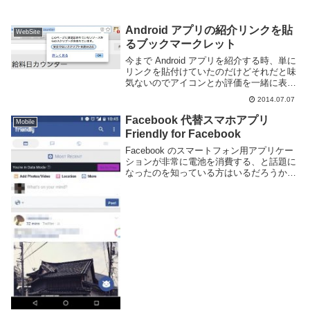
Android アプリの紹介リンクを貼
WebSite
るブックマークレット
今まで Android アプリを紹介する時、単に
リンクを貼付けていたのだけどそれだと味
気ないのでアイコンとか評価を一緒に表示
できるブックマークレットを作成した。作
2014.07.07
成したといってもぐぐって出てきたやつが
バージョンが古くて現在の Google ...
Facebook 代替スマホアプリ
Mobile
Friendly for Facebook
Facebook のスマートフォン用アプリケー
ションが非常に電池を消費する、と話題に
なったのを知っている方はいるだろうか。
Facebook 公式アプリをアンインストール
すれば性能も向上し、電池の持ちも良くな
る、という事が書かれている。上記の...