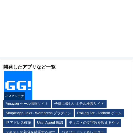
開発したアプリなど一覧
GG!アンテナ
Amazon セール情報サイト
子供に優しいホテル検索サイト
SimpleAppLinks - Wordpress プラグイン
Rolling Arc - Android ゲーム
IP アドレス確認
User Agent 確認
テキストの文字数を数えるやつ
テキストの差分を確認するやつ
パスワードジェネレーター