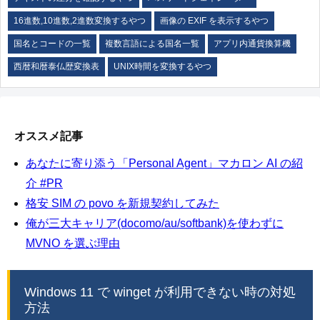
16進数,10進数,2進数変換するやつ
画像の EXIF を表示するやつ
国名とコードの一覧
複数言語による国名一覧
アプリ内通貨換算機
西暦和暦泰仏歴変換表
UNIX時間を変換するやつ
オススメ記事
あなたに寄り添う「Personal Agent」マカロン AI の紹
介 #PR
格安 SIM の povo を新規契約してみた
俺が三大キャリア(docomo/au/softbank)を使わずに
MVNO を選ぶ理由
Windows 11 で winget が利用できない時の対処
方法