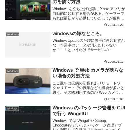
のを防ぐ方法
Windows を立ち上げた際に Xbox アプリが
自動的に起動する場合がある。ゲーマーで
あれば最初から起動していたほうが便利か
もしれないが、そうでない人にとっては不
2023.08.22
要だし、そもそもゲーマーであっても
Xbox アプリは使わないという人も多...
windowsの嫌なところ。
Windows
WindowsUpdateのたびに勝手に再起動すん
な！作業中のデータが消えたじゃない
か！！！というわけでサービスの
automatic update は常時OFFに。どうせ
WindowsUpdate の日にはニュースサイト
2008.06.12
で告知されるので...
Windows で Web カメラが映らな
Windows
い場合の対処方法
ここ数年は疫病の影響もありリモートワー
クやリモートでの授業などの機会が多いと
思う。その際利用するのが Web カメラ
だ。カメラを利用すれば遠隔地でも顔を見
2023.05.08
ながら会話することができるのだが、偶に
カメラが映らない不具合に遭遇することが
Windows のパッケージ管理を GUI
Windows
ある。We...
で行う WingetUI
Windows では Winget や Scoop,
Chocolatey といったパッケージ管理アプ
リを利用して各種アプリケーションのイン