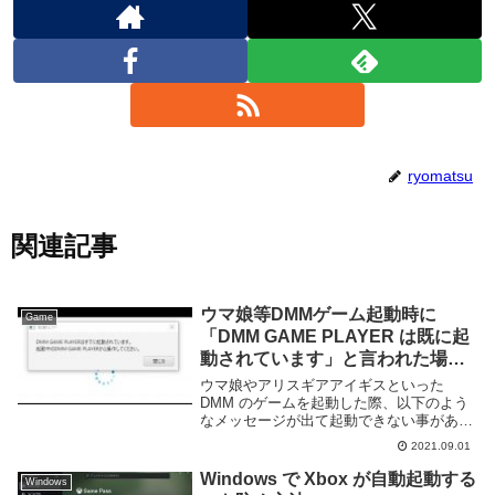
ryomatsu
関連記事
ウマ娘等DMMゲーム起動時に
Game
「DMM GAME PLAYER は既に起
動されています」と言われた場合
の対処方法
ウマ娘やアリスギアアイギスといった
DMM のゲームを起動した際、以下のよう
なメッセージが出て起動できない事があ
る。DMM GAME PLAYER のウインドウは
2021.09.01
表示されていないにも関わらず、「DMM
GAME PLAYER は既に起動され...
Windows で Xbox が自動起動する
Windows