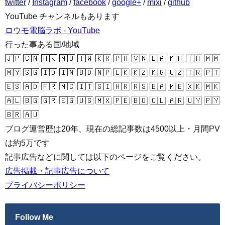
twitter
/
Instagram
/
facebook
/
google+
/
mixi
/
github
YouTube チャンネルもあります
ロウモ電脳ラボ - YouTube
行った事ある国/地域
🇯🇵 🇨🇳 🇭🇰 🇲🇴 🇹🇼 🇰🇷 🇵🇭 🇻🇳 🇱🇦 🇰🇭 🇹🇭 🇲🇲
🇲🇾 🇸🇬 🇮🇩 🇮🇳 🇧🇩 🇳🇵 🇱🇰 🇰🇿 🇰🇬 🇺🇿 🇹🇷 🇵🇹
🇪🇸 🇦🇩 🇫🇷 🇲🇨 🇮🇹 🇸🇮 🇭🇷 🇷🇸 🇧🇦 🇲🇪 🇽🇰 🇲🇰
🇦🇱 🇧🇬 🇬🇷 🇪🇬 🇺🇸 🇲🇽 🇵🇪 🇧🇴 🇨🇱 🇦🇷 🇺🇾 🇵🇾
🇧🇷 🇦🇺
ブログ運営歴は20年、現在の総記事数は4500以上・月間PV
は約5万です
記事広告などに関しては以下のページをご覧ください。
広告掲載・記事広告について
プライバシーポリシー
Follow Me