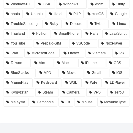
Windows10
OSX
Windows11
Atom
Unity
photo
Ubuntu
Hotel
PHP
macOS
Google
TroubleShooting
Ruby
Discord
Twitter
Linux
Thailand
Python
SmartPhone
Rails
JavaScript
YouTube
Prepaid-SIM
VSCode
NoxPlayer
iPad
MicrosoftEdge
Firefox
Vietnam
PR
Taiwan
Vim
Mac
iPhone
OBS
BlueStacks
VPN
Movie
Gmail
iOS
MEmuPlay
KeyBoard
WSL
WiFi
LDPlayer
Kyrgyzstan
Steam
Camera
VPS
zero3
Malaysia
Cambodia
Git
Mouse
MovableType