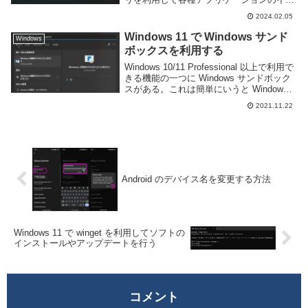
ストールやアップデートなどを行うことが
2024.02.05
できる。しかし、これらのソフトはコマン
ドラインでの利用が前提で...
Windows 11 で Windows サンド
Windows
ボックスを利用する
Windows 10/11 Professional 以上で利用で
きる機能の一つに Windows サンドボック
スがある。これは簡単にいうと Windows
上に Windows の仮想マシンを簡単に実行
2021.11.22
及び破棄できる機能で、ソフトウェアの...
Android のデバイス名を変更する方法
Windows 11 で winget を利用してソフトの
インストールやアップデートを行う
コメント