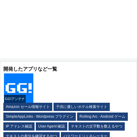
開発したアプリなど一覧
GG!アンテナ
Amazon セール情報サイト
子供に優しいホテル検索サイト
SimpleAppLinks - Wordpress プラグイン
Rolling Arc - Android ゲーム
IP アドレス確認
User Agent 確認
テキストの文字数を数えるやつ
テキストの差分を確認するやつ
パスワードジェネレーター