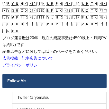
🇯🇵 🇨🇳 🇭🇰 🇲🇴 🇹🇼 🇰🇷 🇵🇭 🇻🇳 🇱🇦 🇰🇭 🇹🇭 🇲🇲
🇲🇾 🇸🇬 🇮🇩 🇮🇳 🇧🇩 🇳🇵 🇱🇰 🇰🇿 🇰🇬 🇺🇿 🇹🇷 🇵🇹
🇪🇸 🇦🇩 🇫🇷 🇲🇨 🇮🇹 🇸🇮 🇭🇷 🇷🇸 🇧🇦 🇲🇪 🇽🇰 🇲🇰
🇦🇱 🇧🇬 🇬🇷 🇪🇬 🇺🇸 🇲🇽 🇵🇪 🇧🇴 🇨🇱 🇦🇷 🇺🇾 🇵🇾
🇧🇷 🇦🇺
ブログ運営歴は20年、現在の総記事数は4500以上・月間PV
は約5万です
記事広告などに関しては以下のページをご覧ください。
広告掲載・記事広告について
プライバシーポリシー
Follow Me
Twitter @ryomatsu