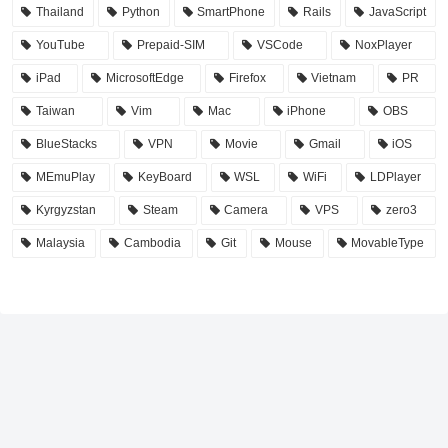
Thailand
Python
SmartPhone
Rails
JavaScript
YouTube
Prepaid-SIM
VSCode
NoxPlayer
iPad
MicrosoftEdge
Firefox
Vietnam
PR
Taiwan
Vim
Mac
iPhone
OBS
BlueStacks
VPN
Movie
Gmail
iOS
MEmuPlay
KeyBoard
WSL
WiFi
LDPlayer
Kyrgyzstan
Steam
Camera
VPS
zero3
Malaysia
Cambodia
Git
Mouse
MovableType