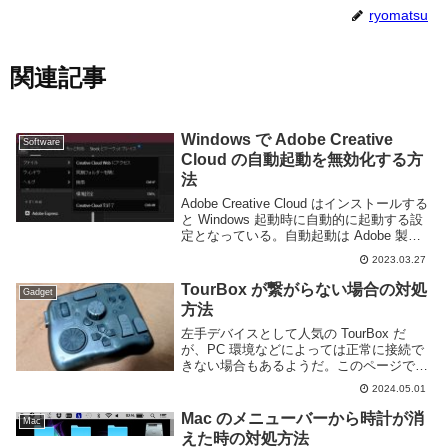
ryomatsu
関連記事
Windows で Adobe Creative
Software
Cloud の自動起動を無効化する方
法
Adobe Creative Cloud はインストールする
と Windows 起動時に自動的に起動する設
定となっている。自動起動は Adobe 製品
の起動の高速化や自動アップデートなどに
2023.03.27
利用されると思うのだが、Adobe 製品を頻
繁に利用...
TourBox が繋がらない場合の対処
Gadget
方法
左手デバイスとして人気の TourBox だ
が、PC 環境などによっては正常に接続で
きない場合もあるようだ。このページでは
TourBox が動作しない・PC に繋がらない
2024.05.01
場合の対処方法をいくつか紹介しよう。
TourBox シリーズ共通まず...
Mac のメニューバーから時計が消
Mac
えた時の対処方法