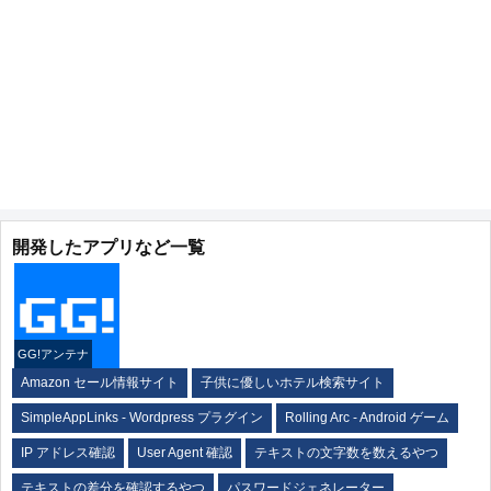
開発したアプリなど一覧
GG!アンテナ
Amazon セール情報サイト
子供に優しいホテル検索サイト
SimpleAppLinks - Wordpress プラグイン
Rolling Arc - Android ゲーム
IP アドレス確認
User Agent 確認
テキストの文字数を数えるやつ
テキストの差分を確認するやつ
パスワードジェネレーター