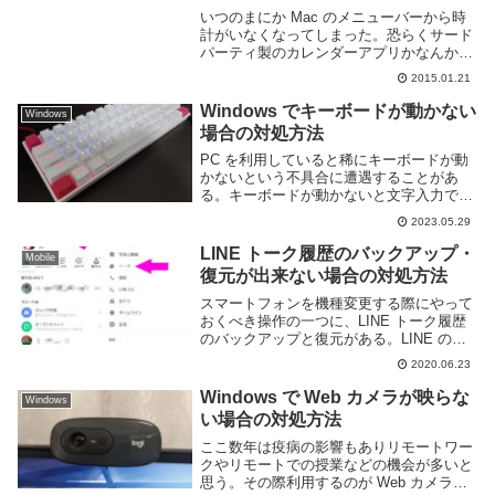
いつのまにか Mac のメニューバーから時
計がいなくなってしまった。恐らくサード
パーティ製のカレンダーアプリかなんかを
時計として使ってたのだがアンインストー
2015.01.21
ルしたときに一緒に消えてしまったんだろ
う。これでは時間と日付を確認することが
Windows でキーボードが動かない
Windows
できなく...
場合の対処方法
PC を利用していると稀にキーボードが動
かないという不具合に遭遇することがあ
る。キーボードが動かないと文字入力でき
ないだけでなく、ゲームを遊ぶことも難し
2023.05.29
い。Windows でキーボードが動かない原
因には様々な要因が考えられる。このペー
LINE トーク履歴のバックアップ・
Mobile
ジでは...
復元が出来ない場合の対処方法
スマートフォンを機種変更する際にやって
おくべき操作の一つに、LINE トーク履歴
のバックアップと復元がある。LINE のト
ーク履歴はアプリ側に保存されるため機種
2020.06.23
変更する際には自分でトーク履歴のバック
アップと復元の作業を行わないといけな
Windows で Web カメラが映らな
Windows
い。基...
い場合の対処方法
ここ数年は疫病の影響もありリモートワー
クやリモートでの授業などの機会が多いと
思う。その際利用するのが Web カメラ