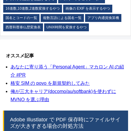
16進数,10進数,2進数変換するやつ
画像の EXIF を表示するやつ
国名とコードの一覧
複数言語による国名一覧
アプリ内通貨換算機
西暦和暦泰仏歴変換表
UNIX時間を変換するやつ
オススメ記事
あなたに寄り添う「Personal Agent」マカロン AI の紹
介 #PR
格安 SIM の povo を新規契約してみた
俺が三大キャリア(docomo/au/softbank)を使わずに
MVNO を選ぶ理由
Adobe Illustlator で PDF 保存時にファイルサイ
ズが大きすぎる場合の対処方法