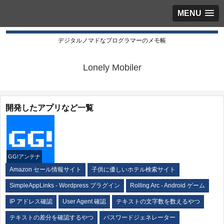
MENU
デジタルノマドなプログラマーのメモ帳
Lonely Mobiler
開発したアプリなど一覧
GG!アンテナ
Amazon セール情報サイト
子供に優しいホテル検索サイト
SimpleAppLinks - Wordpress プラグイン
Rolling Arc - Android ゲーム
IP アドレス確認
User Agent 確認
テキストの文字数を数えるやつ
テキストの差分を確認するやつ
パスワードジェネレーター