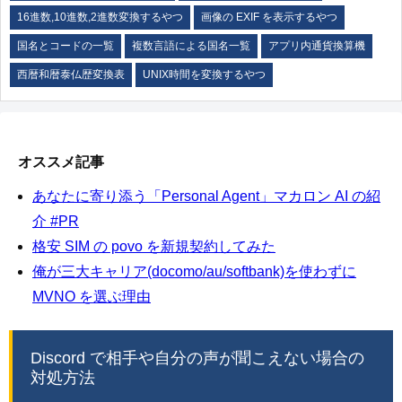
16進数,10進数,2進数変換するやつ
画像の EXIF を表示するやつ
国名とコードの一覧
複数言語による国名一覧
アプリ内通貨換算機
西暦和暦泰仏歴変換表
UNIX時間を変換するやつ
オススメ記事
あなたに寄り添う「Personal Agent」マカロン AI の紹
介 #PR
格安 SIM の povo を新規契約してみた
俺が三大キャリア(docomo/au/softbank)を使わずに
MVNO を選ぶ理由
Discord で相手や自分の声が聞こえない場合の
対処方法