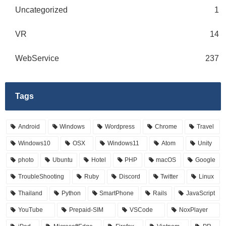
Uncategorized
1
VR
14
WebService
237
Tags
Android
Windows
Wordpress
Chrome
Travel
Windows10
OSX
Windows11
Atom
Unity
photo
Ubuntu
Hotel
PHP
macOS
Google
TroubleShooting
Ruby
Discord
Twitter
Linux
Thailand
Python
SmartPhone
Rails
JavaScript
YouTube
Prepaid-SIM
VSCode
NoxPlayer