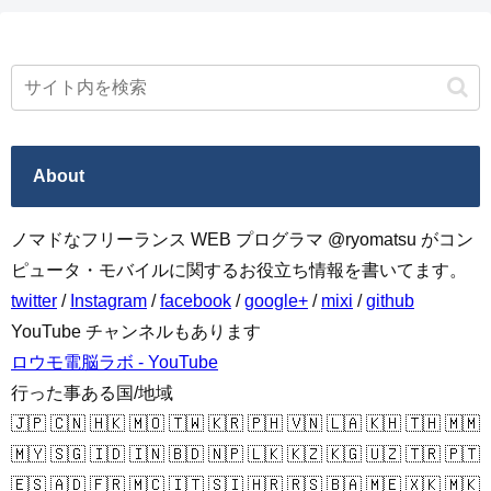
About
ノマドなフリーランス WEB プログラマ @ryomatsu がコン
ピュータ・モバイルに関するお役立ち情報を書いてます。
twitter
/
Instagram
/
facebook
/
google+
/
mixi
/
github
YouTube チャンネルもあります
ロウモ電脳ラボ - YouTube
行った事ある国/地域
🇯🇵 🇨🇳 🇭🇰 🇲🇴 🇹🇼 🇰🇷 🇵🇭 🇻🇳 🇱🇦 🇰🇭 🇹🇭 🇲🇲
🇲🇾 🇸🇬 🇮🇩 🇮🇳 🇧🇩 🇳🇵 🇱🇰 🇰🇿 🇰🇬 🇺🇿 🇹🇷 🇵🇹
🇪🇸 🇦🇩 🇫🇷 🇲🇨 🇮🇹 🇸🇮 🇭🇷 🇷🇸 🇧🇦 🇲🇪 🇽🇰 🇲🇰