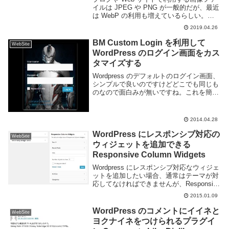
イルは JPEG や PNG が一般的だが、最近
は WebP の利用も増えているらしい。
WebP は Google の考案した画像フォーマ
2019.04.26
ットで JPEG と比べ同画質で 20%-30% ほ
ど軽量で...
BM Custom Login を利用して
WebSite
WordPress のログイン画面をカス
タマイズする
Wordpress のデフォルトのログイン画面、
シンプルで良いのですけどどこでも同じも
のなので面白みが無いですね。これを簡単
にカスタマイズできるのが BM Custom
Login というプラグイン。さっそく利用し
てみる。インストールプラグ...
2014.04.28
WordPress にレスポンシブ対応の
WebSite
ウィジェットを追加できる
Responsive Column Widgets
Wordpress にレスポンシブ対応なウィジェ
ットを追加したい場合、通常はテーマが対
応してなければできませんが、Responsive
Column Widget というプラグインを利用す
2015.01.09
れば簡単に追加する事ができるようになり
ます。Resp...
WordPress のコメントにイイネと
WebSite
ヨクナイネをつけられるプラグイ