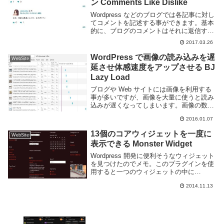
ン Comments Like Dislike
Wordpress などのブログでは各記事に対し
てコメントを記述する事ができます。基本
的に、ブログのコメントはそれに返信する
以外のアクションを取る事はできません。
2017.03.26
Wordpress では Comments Like Dislike と
いうプ...
WordPress で画像の読み込みを遅
WebSite
延させ体感速度をアップさせる BJ
Lazy Load
ブログや Web サイトには画像を利用する
事が多いですが、画像を大量に使うと読み
込みが遅くなってしまいます。画像の数を
減らす、画像の画質を下げる、などでもあ
2016.01.07
る程度対応する事が可能ですが、それ以外
にも読み込み時間をずらして体感の読み込
13個のコアウィジェットを一度に
WebSite
み速度を...
表示できる Monster Widget
Wordpress 開発に便利そうなウィジェット
を見つけたのでメモ。このプラグインを使
用すると一つのウィジェットの中に
Wordpress デフォルトで用意されている
2014.11.13
13 個のウィジェットを全て表示する事が
できる。主にテーマの開発時などで...