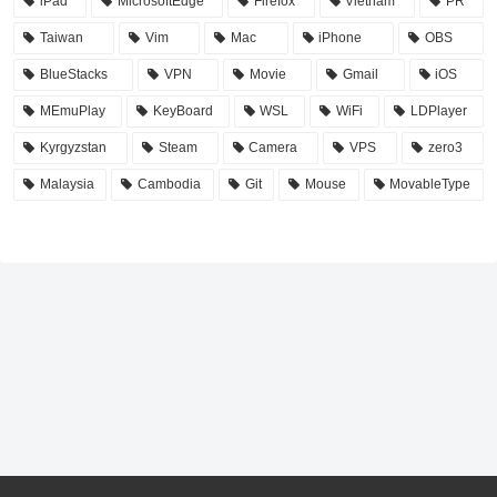
iPad
MicrosoftEdge
Firefox
Vietnam
PR
Taiwan
Vim
Mac
iPhone
OBS
BlueStacks
VPN
Movie
Gmail
iOS
MEmuPlay
KeyBoard
WSL
WiFi
LDPlayer
Kyrgyzstan
Steam
Camera
VPS
zero3
Malaysia
Cambodia
Git
Mouse
MovableType