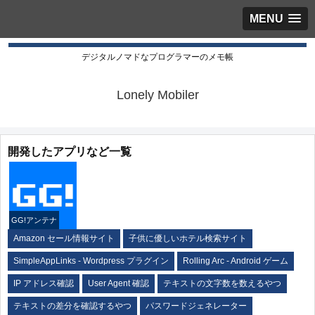
MENU
デジタルノマドなプログラマーのメモ帳
Lonely Mobiler
開発したアプリなど一覧
GG!アンテナ
Amazon セール情報サイト
子供に優しいホテル検索サイト
SimpleAppLinks - Wordpress プラグイン
Rolling Arc - Android ゲーム
IP アドレス確認
User Agent 確認
テキストの文字数を数えるやつ
テキストの差分を確認するやつ
パスワードジェネレーター