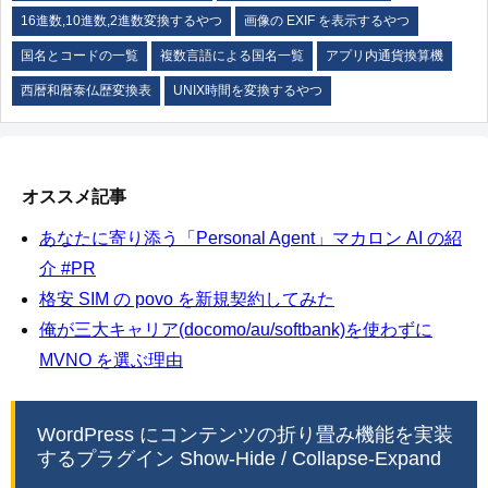
16進数,10進数,2進数変換するやつ
画像の EXIF を表示するやつ
国名とコードの一覧
複数言語による国名一覧
アプリ内通貨換算機
西暦和暦泰仏歴変換表
UNIX時間を変換するやつ
オススメ記事
あなたに寄り添う「Personal Agent」マカロン AI の紹
介 #PR
格安 SIM の povo を新規契約してみた
俺が三大キャリア(docomo/au/softbank)を使わずに
MVNO を選ぶ理由
WordPress にコンテンツの折り畳み機能を実装
するプラグイン Show-Hide / Collapse-Expand