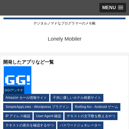
MENU
デジタルノマドなプログラマーのメモ帳
Lonely Mobiler
開発したアプリなど一覧
GG!アンテナ
Amazon セール情報サイト
子供に優しいホテル検索サイト
SimpleAppLinks - Wordpress プラグイン
Rolling Arc - Android ゲーム
IP アドレス確認
User Agent 確認
テキストの文字数を数えるやつ
テキストの差分を確認するやつ
パスワードジェネレーター