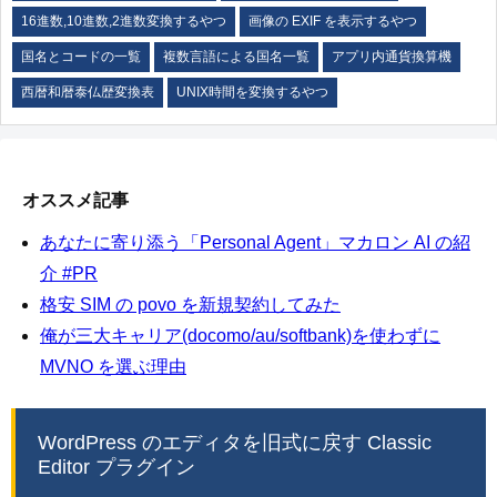
16進数,10進数,2進数変換するやつ
画像の EXIF を表示するやつ
国名とコードの一覧
複数言語による国名一覧
アプリ内通貨換算機
西暦和暦泰仏歴変換表
UNIX時間を変換するやつ
オススメ記事
あなたに寄り添う「Personal Agent」マカロン AI の紹
介 #PR
格安 SIM の povo を新規契約してみた
俺が三大キャリア(docomo/au/softbank)を使わずに
MVNO を選ぶ理由
WordPress のエディタを旧式に戻す Classic
Editor プラグイン