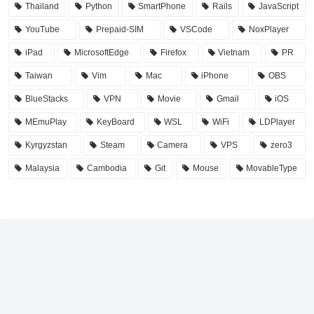
Thailand
Python
SmartPhone
Rails
JavaScript
YouTube
Prepaid-SIM
VSCode
NoxPlayer
iPad
MicrosoftEdge
Firefox
Vietnam
PR
Taiwan
Vim
Mac
iPhone
OBS
BlueStacks
VPN
Movie
Gmail
iOS
MEmuPlay
KeyBoard
WSL
WiFi
LDPlayer
Kyrgyzstan
Steam
Camera
VPS
zero3
Malaysia
Cambodia
Git
Mouse
MovableType