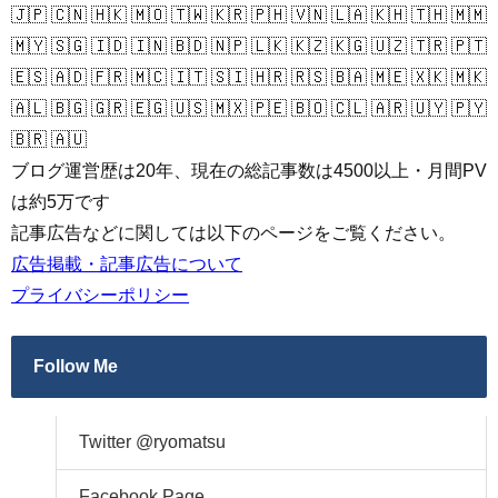
🇯🇵 🇨🇳 🇭🇰 🇲🇴 🇹🇼 🇰🇷 🇵🇭 🇻🇳 🇱🇦 🇰🇭 🇹🇭 🇲🇲
🇲🇾 🇸🇬 🇮🇩 🇮🇳 🇧🇩 🇳🇵 🇱🇰 🇰🇿 🇰🇬 🇺🇿 🇹🇷 🇵🇹
🇪🇸 🇦🇩 🇫🇷 🇲🇨 🇮🇹 🇸🇮 🇭🇷 🇷🇸 🇧🇦 🇲🇪 🇽🇰 🇲🇰
🇦🇱 🇧🇬 🇬🇷 🇪🇬 🇺🇸 🇲🇽 🇵🇪 🇧🇴 🇨🇱 🇦🇷 🇺🇾 🇵🇾
🇧🇷 🇦🇺
ブログ運営歴は20年、現在の総記事数は4500以上・月間PV
は約5万です
記事広告などに関しては以下のページをご覧ください。
広告掲載・記事広告について
プライバシーポリシー
Follow Me
Twitter @ryomatsu
Facebook Page