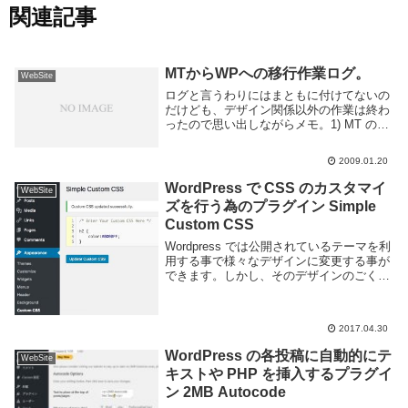
関連記事
MTからWPへの移行作業ログ。
WebSite
ログと言うわりにはまともに付けてないの
だけども、デザイン関係以外の作業は終わ
ったので思い出しながらメモ。1) MT のデ
ータを書き出し。MTの管理画面からテキ
スト形式に落とせるのでさくっとやってし
2009.01.20
まうべし。2) WP インストール。Word...
WordPress で CSS のカスタマイ
WebSite
ズを行う為のプラグイン Simple
Custom CSS
Wordpress では公開されているテーマを利
用する事で様々なデザインに変更する事が
できます。しかし、そのデザインのごく一
部を変更したい、となると少々面倒な事に
なります。テーマ内のファイルを直接変更
するとアップデートに対応できず、かとい
2017.04.30
っ...
WordPress の各投稿に自動的にテ
WebSite
キストや PHP を挿入するプラグイ
ン 2MB Autocode