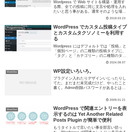
Wordpress で Web サイトを構築・運用す
る際、全ての投稿に同じ文言や処理を入れ
たいと思う事がある。通常そのような場合
にはテーマファイルを編集する方法が一般
2019.03.23
的ではあるが、頻繁に書き換えたりプログ
ラマ以外の人が操作するような場合には...
WordPress でカスタム投稿タイプ
Programming
とカスタムタクソノミーを利用す
る
Wordpress にはデフォルトでは「投稿」と
「個別ページ」の二種類の投稿タイプに、
「タグ」と「カテゴリー」の二種類のタク
ソノミーが用意されている。通常のブログ
2024.08.07
ではこれだけあれば十分だと思うが、より
複雑な Web サイトを構築するのであれ...
WP設定いろいろ。
WebSite
プラグイン入れたりデザインいじったりし
てた。まだまだ未完成だけど、やったこと
書く。Admin削除パスワードがあるとはい
え、ユーザ名初期設定は危ないので変更。
パーマリンク変更デフォルトは味気ないの
2009.01.21
で日付のURLに変更、以下のようにし
た。/ar...
WordPress で関連エントリーを表
WebSite
示するのは Yet Another Related
Posts Plugin が簡単で便利
もうタイトルで言いたい事全部言い切っ