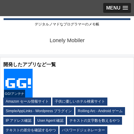
MENU
デジタルノマドなプログラマーのメモ帳
Lonely Mobiler
開発したアプリなど一覧
GG!アンテナ
Amazon セール情報サイト
子供に優しいホテル検索サイト
SimpleAppLinks - Wordpress プラグイン
Rolling Arc - Android ゲーム
IP アドレス確認
User Agent 確認
テキストの文字数を数えるやつ
テキストの差分を確認するやつ
パスワードジェネレーター