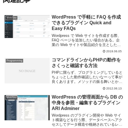
WordPress で手軽に FAQ を作成
WebSite
できるプラグイン Quick and
Easy FAQs
Wordpress で Web サイトを作成する際、
FAQ ページを追加したい場合がある。企
業の Web サイトや製品紹介を主としたペ
ージなどであれば FAQ ページを用意して
2019.06.05
おけば顧客の疑問に答えることができて便
利だろう。投稿やページな...
コマンドラインからPHPの動作を
Programming
さくっと確認する方法
PHPに限らず、プログラミングしていると
ちょっとした動作確認したいなーって事が
良くあります。メソッドの振る舞いとか正
規表現の確認とかイロイロ。そのためだけ
2012.06.13
にファイル作ったり書きこむの面倒なので
こういった簡単な動きを確認するのに便利
WordPress の管理画面から DB の
WebSite
な機能があ...
中身を参照・編集するプラグイン
ARI Adminer
Wordpress のプラグイン開発や Web サイ
ト構築などを行う際、データベースへアク
セスしてデータ構造や格納されているレコ