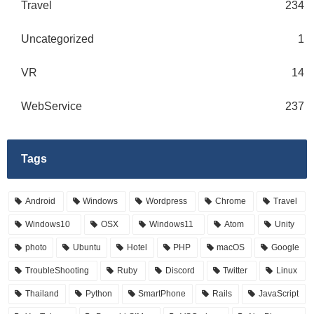
Travel
234
Uncategorized
1
VR
14
WebService
237
Tags
Android
Windows
Wordpress
Chrome
Travel
Windows10
OSX
Windows11
Atom
Unity
photo
Ubuntu
Hotel
PHP
macOS
Google
TroubleShooting
Ruby
Discord
Twitter
Linux
Thailand
Python
SmartPhone
Rails
JavaScript