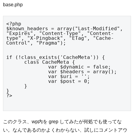
base.php
<?php

$known_headers = array("Last-Modified", 
"Expires", "Content-Type", "Content-
type", "X-Pingback", "ETag", "Cache-
Control", "Pragma");
if (!class_exists('CacheMeta')) {

      class CacheMeta {

              var $dynamic = false;

              var $headers = array();

              var $uri = '';

              var $post = 0;

      }

}

?>
このクラス、wp内を grep してみたが何処でも使ってな
い。なんであるのかよくわからない、試しにコメントアウ