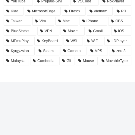
YouTube
Prepaid-SIM
VSCode
NoxPlayer
iPad
MicrosoftEdge
Firefox
Vietnam
PR
Taiwan
Vim
Mac
iPhone
OBS
BlueStacks
VPN
Movie
Gmail
iOS
MEmuPlay
KeyBoard
WSL
WiFi
LDPlayer
Kyrgyzstan
Steam
Camera
VPS
zero3
Malaysia
Cambodia
Git
Mouse
MovableType