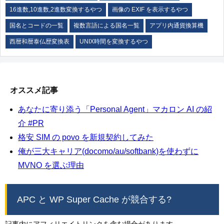
16進数,10進数,2進数変換するやつ
画像の EXIF を表示するやつ
国名とコードの一覧
複数言語による国名一覧
アプリ内通貨換算機
西暦和暦泰仏歴変換表
UNIX時間を変換するやつ
オススメ記事
あなたに寄り添う「Personal Agent」マカロン AI の紹
介 #PR
格安 SIM の povo を新規契約してみた
俺が三大キャリア(docomo/au/softbank)を使わずに
MVNO を選ぶ理由
APC と WP Super Cache が競合する?
記事内にアフィリエイトリンクを含む場合があります