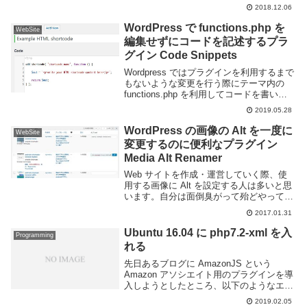
ードを確認したい事がある。通常データベ
2018.12.06
ースへアクセスするには ssh などでログイ
ンしてコマンドを実行したり、も...
WordPress で functions.php を
WebSite
編集せずにコードを記述するプラ
グイン Code Snippets
Wordpress ではプラグインを利用するまで
もないような変更を行う際にテーマ内の
functions.php を利用してコードを書いた
りショートコードを追加することがある。
2019.05.28
便利な機能ではあるがテーマ自体のアップ
デートの際に上書きされたり...
WordPress の画像の Alt を一度に
WebSite
変更するのに便利なプラグイン
Media Alt Renamer
Web サイトを作成・運営していく際、使
用する画像に Alt を設定する人は多いと思
います。自分は面倒臭がって殆どやってい
ないのですが、SEO 的にもアクセシビリ
2017.01.31
ティ的にもやっておいたほうが良いでしょ
う。Wordpress で画像の Alt...
Ubuntu 16.04 に php7.2-xml を入
Programming
れる
先日あるブログに AmazonJS という
Amazon アソシエイト用のプラグインを導
入しようとしたところ、以下のようなエラ
ーメッセージが表示され、正常に動作しな
2019.02.05