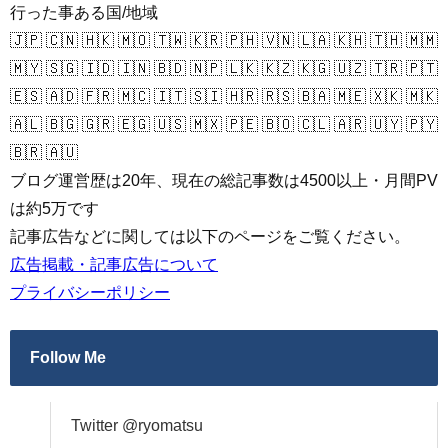
行った事ある国/地域
🇯🇵 🇨🇳 🇭🇰 🇲🇴 🇹🇼 🇰🇷 🇵🇭 🇻🇳 🇱🇦 🇰🇭 🇹🇭 🇲🇲
🇲🇾 🇸🇬 🇮🇩 🇮🇳 🇧🇩 🇳🇵 🇱🇰 🇰🇿 🇰🇬 🇺🇿 🇹🇷 🇵🇹
🇪🇸 🇦🇩 🇫🇷 🇲🇨 🇮🇹 🇸🇮 🇭🇷 🇷🇸 🇧🇦 🇲🇪 🇽🇰 🇲🇰
🇦🇱 🇧🇬 🇬🇷 🇪🇬 🇺🇸 🇲🇽 🇵🇪 🇧🇴 🇨🇱 🇦🇷 🇺🇾 🇵🇾
🇧🇷 🇦🇺
ブログ運営歴は20年、現在の総記事数は4500以上・月間PV
は約5万です
記事広告などに関しては以下のページをご覧ください。
広告掲載・記事広告について
プライバシーポリシー
Follow Me
Twitter @ryomatsu