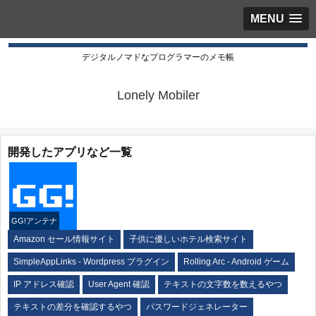
MENU
デジタルノマドなプログラマーのメモ帳
Lonely Mobiler
開発したアプリなど一覧
GG!アンテナ
Amazon セール情報サイト
子供に優しいホテル検索サイト
SimpleAppLinks - Wordpress プラグイン
Rolling Arc - Android ゲーム
IP アドレス確認
User Agent 確認
テキストの文字数を数えるやつ
テキストの差分を確認するやつ
パスワードジェネレーター