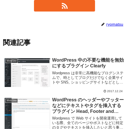
ryomatsu
関連記事
WordPress 中の不要な機能を無効
WebSite
にするプラグイン Clearfy
Wordpress は非常に高機能なブログシステ
ムで、時としてブログだけでなく企業サイ
トや SNS, ショッピングサイトなどとして
利用される事もあります。 しかし、高機
能 であっても多くの人にとっては不要な
2017.12.24
機能が多すぎると感じるのではないだ...
WordPress のヘッダーやフッター
WebSite
などにテキストやタグを挿入する
プラグイン Head, Footer and
Post Injections
Wordpress で Web サイトを開発運用して
いる際、全てのページやポストなどに特定
のタグやテキストを挿入したいと思う事が