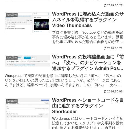
ある。通常こういった場合はテーマファイ
2019.05.22
ルを直接いじることが多いが、プログラマ
以外にとってはやや敷居が高く、エディ...
WordPress に埋め込んだ動画のサ
WebSite
ムネイルを取得するプラグイン
Video Thumbnails
ブログを書く際、Youtube などの動画を記
事内に埋め込む事があると思います。動画
を記事に埋め込んだ場合に面倒なのがアイ
キャッチの設定です。Youtube みたいに動
2016.03.21
画内のものを画像として使えたらいいの
に・・・と思う事がありますね。Wor...
WordPress の投稿編集画面に「前
WebSite
へ」「次へ」のナビゲーションを
追加するプラグイン Admin Post
Navigation
Wordpress で複数の記事を順々に編集したい時に「前へ」「次へ」の
リンクが欲しいと思ったことは無いでしょうか。公開ページにはある
んですけど、編集ページには無いんですよね。この「前へ」「次へ」
のボタンを表示させるには Admin Pos...
2016.10.06
WordPress へショートコードを自
WebSite
由に追加するプラグイン
Shortcoder
Wordpress にはショートコードという予め
設定しておいたスクリプトや文字列を投稿
内に挿入する機能があります。通常は