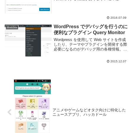
functions.php 等に定義したり、プラグイ
ンの機能を利用する為にそのプラグイン内
で定義されていたりします。こ...
2016.07.09
WordPress でデバッグを行うのに
WebSite
便利なプラグイン Query Monitor
Wordpress を使用して Web サイトを作成
したり、テーマやプラグインを開発する際
必要になるのがデバッグ用の各種情報。現
在どのテンプレートを読み込んでいるの
か、どのような SQL が流れているのか、
2015.12.07
http のリクエストには何を投げ...
アニメやゲームなどオタク向けに特化した
ニュースアプリ、ハッカドール