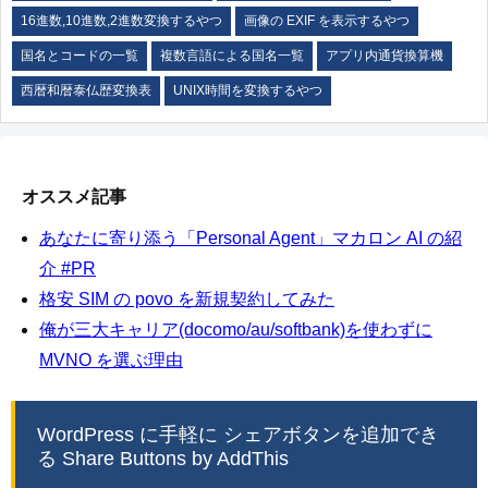
16進数,10進数,2進数変換するやつ
画像の EXIF を表示するやつ
国名とコードの一覧
複数言語による国名一覧
アプリ内通貨換算機
西暦和暦泰仏歴変換表
UNIX時間を変換するやつ
オススメ記事
あなたに寄り添う「Personal Agent」マカロン AI の紹
介 #PR
格安 SIM の povo を新規契約してみた
俺が三大キャリア(docomo/au/softbank)を使わずに
MVNO を選ぶ理由
WordPress に手軽に シェアボタンを追加でき
る Share Buttons by AddThis