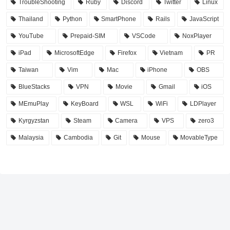
TroubleShooting
Ruby
Discord
Twitter
Linux
Thailand
Python
SmartPhone
Rails
JavaScript
YouTube
Prepaid-SIM
VSCode
NoxPlayer
iPad
MicrosoftEdge
Firefox
Vietnam
PR
Taiwan
Vim
Mac
iPhone
OBS
BlueStacks
VPN
Movie
Gmail
iOS
MEmuPlay
KeyBoard
WSL
WiFi
LDPlayer
Kyrgyzstan
Steam
Camera
VPS
zero3
Malaysia
Cambodia
Git
Mouse
MovableType