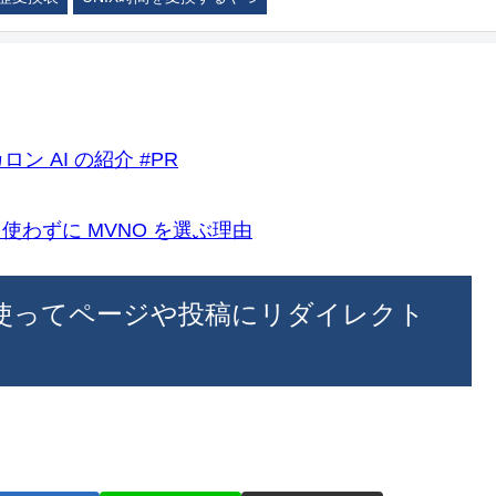
ロン AI の紹介 #PR
k)を使わずに MVNO を選ぶ理由
ks To を使ってページや投稿にリダイレクト