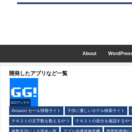
About
WordPres
開発したアプリなど一覧
GG!アンテナ
Amazon セール情報サイト
子供に優しいホテル検索サイト
テキストの文字数を数えるやつ
テキストの差分を確認するや
複数言語による国名一覧
アプリ内通貨換算機
西暦和暦泰仏