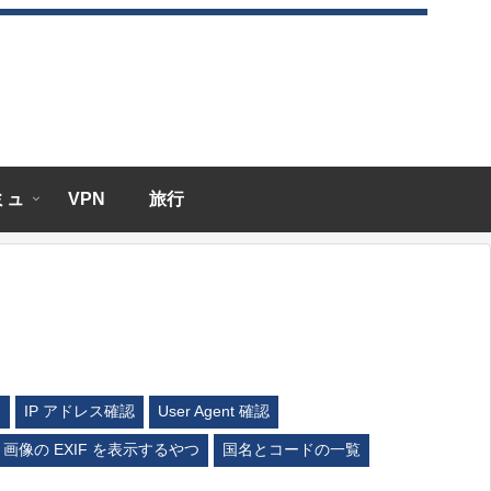
エミュ
VPN
旅行
ム
IP アドレス確認
User Agent 確認
画像の EXIF を表示するやつ
国名とコードの一覧