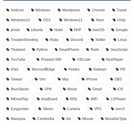
Android
Windows
Wordpress
Chrome
Travel
Windows10
OSX
Windows11
Atom
Unity
photo
Ubuntu
Hotel
PHP
macOS
Google
TroubleShooting
Ruby
Discord
Twitter
Linux
Thailand
Python
SmartPhone
Rails
JavaScript
YouTube
Prepaid-SIM
VSCode
NoxPlayer
iPad
MicrosoftEdge
Firefox
Vietnam
PR
Taiwan
Vim
Mac
iPhone
OBS
BlueStacks
VPN
Movie
Gmail
iOS
MEmuPlay
KeyBoard
WSL
WiFi
LDPlayer
Kyrgyzstan
Steam
Camera
VPS
zero3
Malaysia
Cambodia
Git
Mouse
MovableType