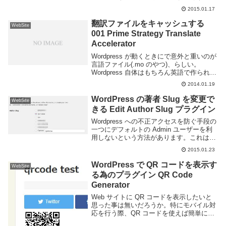
ときには Basic 認証がよく利用されると思
2015.01.17
います。.htaccess ファイルと .htpasswd
をサーバに置く事...
翻訳ファイルをキャッシュする
WebSite
001 Prime Strategy Translate
Accelerator
Wordpress が動くときにで意外と重いのが
言語ファイル(.mo のやつ)、らしい。
Wordpress 自体はもちろん英語で作られて
いるので日本語版など、多言語で利用する
2014.01.19
場合はアクセスの都度翻訳ファイルを読み
込んでいるようだ。というわけ...
WordPress の著者 Slug を変更で
WebSite
きる Edit Author Slug プラグイン
Wordpress への不正アクセスを防ぐ手段の
一つにデフォルトの Admin ユーザーを利
用しないという方法があります。これはユ
ーザー名 Admin でパスワードだけ変更し
2015.01.23
てアクセスしてくる人を弾くのには有効で
すが、標準では各ログインユー...
WordPress で QR コードを表示す
WebSite
る為のプラグイン QR Code
Generator
Web サイトに QR コードを表示したいと
思った事は無いだろうか。特にモバイル対
応を行う際、QR コードを使えば簡単に
URL をスマートフォン等に転送できる為、