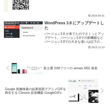
利用している Web サイトは多いと思う。
QR コードは専用の Web サイ...
2016.08.31
WordPress 3.8 にアップデートし
WebSite
た
バージョン3.8 が来てたのでさくっとアッ
プデート。バージョン3.8での新機能など
バージョン3.8での大きな違いは以下の項
目のようです。管理画面がモダンなデザイ
2013.12.13
ンに見た目が新しくなってます。フォント
が変わったりレスポンシブデザインになっ
てど...
富士通 SIMフリーの arrows M02 発表
Google 画像検索の結果画面でアニメGIFを
再生する Chrome 拡張機能 GoogleGIFs