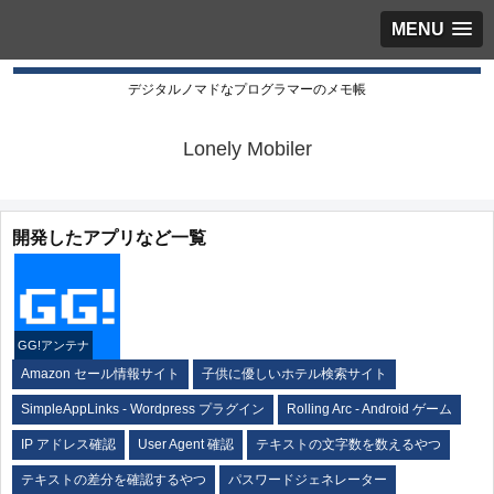
MENU
デジタルノマドなプログラマーのメモ帳
Lonely Mobiler
開発したアプリなど一覧
GG!アンテナ
Amazon セール情報サイト
子供に優しいホテル検索サイト
SimpleAppLinks - Wordpress プラグイン
Rolling Arc - Android ゲーム
IP アドレス確認
User Agent 確認
テキストの文字数を数えるやつ
テキストの差分を確認するやつ
パスワードジェネレーター