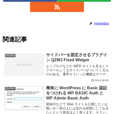
ryomatsu
関連記事
サイドバーを固定させるプラグイ
WebSite
ン Q2W3 Fixed Widget
よくブログなどの WEB サイトを見るとス
クロールしてもサイドバーがついてくるも
のがある。通常そういった機能はテーマ内
に JavaScript を書くなどして実装するの
2014.04.09
だけど、プラグインを導入する事でも対応
できる。公式の動画もあるようだ。以...
簡単に WordPress に Basic 認証
WebSite
をつけれる WP BASIC Auth と
WP Admin Basic Auth
開発中などで Web サイトを公開したくは
無いが一部の人には見れる状態にしておき
たいという状況はよく有ります。そういう