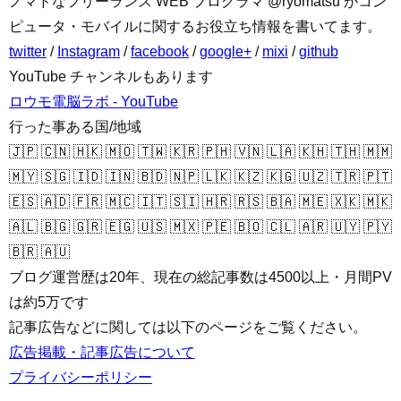
ノマドなフリーランス WEB プログラマ @ryomatsu がコン
ピュータ・モバイルに関するお役立ち情報を書いてます。
twitter
/
Instagram
/
facebook
/
google+
/
mixi
/
github
YouTube チャンネルもあります
ロウモ電脳ラボ - YouTube
行った事ある国/地域
🇯🇵 🇨🇳 🇭🇰 🇲🇴 🇹🇼 🇰🇷 🇵🇭 🇻🇳 🇱🇦 🇰🇭 🇹🇭 🇲🇲
🇲🇾 🇸🇬 🇮🇩 🇮🇳 🇧🇩 🇳🇵 🇱🇰 🇰🇿 🇰🇬 🇺🇿 🇹🇷 🇵🇹
🇪🇸 🇦🇩 🇫🇷 🇲🇨 🇮🇹 🇸🇮 🇭🇷 🇷🇸 🇧🇦 🇲🇪 🇽🇰 🇲🇰
🇦🇱 🇧🇬 🇬🇷 🇪🇬 🇺🇸 🇲🇽 🇵🇪 🇧🇴 🇨🇱 🇦🇷 🇺🇾 🇵🇾
🇧🇷 🇦🇺
ブログ運営歴は20年、現在の総記事数は4500以上・月間PV
は約5万です
記事広告などに関しては以下のページをご覧ください。
広告掲載・記事広告について
プライバシーポリシー