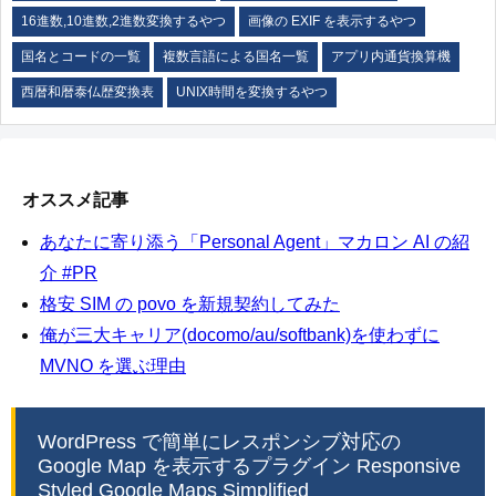
16進数,10進数,2進数変換するやつ
画像の EXIF を表示するやつ
国名とコードの一覧
複数言語による国名一覧
アプリ内通貨換算機
西暦和暦泰仏歴変換表
UNIX時間を変換するやつ
オススメ記事
あなたに寄り添う「Personal Agent」マカロン AI の紹
介 #PR
格安 SIM の povo を新規契約してみた
俺が三大キャリア(docomo/au/softbank)を使わずに
MVNO を選ぶ理由
WordPress で簡単にレスポンシブ対応の
Google Map を表示するプラグイン Responsive
Styled Google Maps Simplified