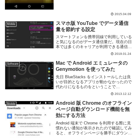
2015.04.09
スマホ版 YouTube でデータ通信
Mobile
量を節約する設定
スマートフォンを携帯回線で利用している
と気になるのがデータ通信量だ。現在の日
本では多くのキャリアが利用できる通信量
に応じて変化する料金プランを採用してい
2019.01.24
るため、現在どのくらいデータ通信を行っ
たかという情報は通信費を節約する上で重
Mac で Android エミュレータの
Software
要な要素とな...
Genymotion を使ってみた
先日 BlueStacks をインストールしたは良
いが目的となるアプリが動かなかったので
代わりになるものをということで
Genymotion を試す事にした。こっちは
2013.12.12
Virtualbox で動く Android エミュレーター
のようです。...
Android 版 Chrome のオフライン
Mobile
ページ自動ダウンロード機能を無
効にする方法
Android 端末で Chrome を利用する際に見
慣れない通知が表示されたので確認してみ
ると、オフラインページを勝手にダウンロ
ードしていたようであった。このようにダ