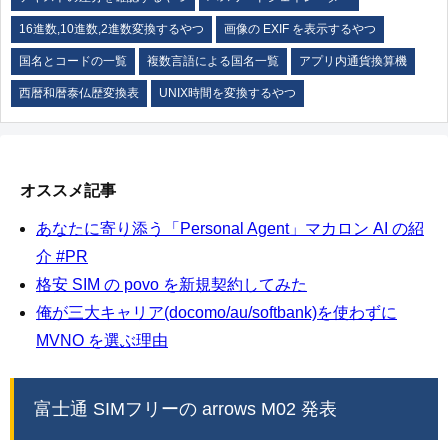
16進数,10進数,2進数変換するやつ
画像の EXIF を表示するやつ
国名とコードの一覧
複数言語による国名一覧
アプリ内通貨換算機
西暦和暦泰仏歴変換表
UNIX時間を変換するやつ
オススメ記事
あなたに寄り添う「Personal Agent」マカロン AI の紹
介 #PR
格安 SIM の povo を新規契約してみた
俺が三大キャリア(docomo/au/softbank)を使わずに
MVNO を選ぶ理由
富士通 SIMフリーの arrows M02 発表