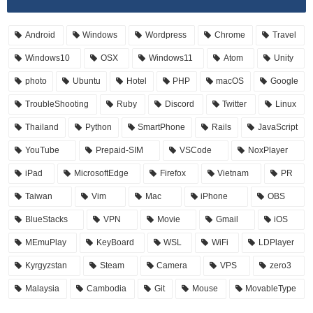
Android
Windows
Wordpress
Chrome
Travel
Windows10
OSX
Windows11
Atom
Unity
photo
Ubuntu
Hotel
PHP
macOS
Google
TroubleShooting
Ruby
Discord
Twitter
Linux
Thailand
Python
SmartPhone
Rails
JavaScript
YouTube
Prepaid-SIM
VSCode
NoxPlayer
iPad
MicrosoftEdge
Firefox
Vietnam
PR
Taiwan
Vim
Mac
iPhone
OBS
BlueStacks
VPN
Movie
Gmail
iOS
MEmuPlay
KeyBoard
WSL
WiFi
LDPlayer
Kyrgyzstan
Steam
Camera
VPS
zero3
Malaysia
Cambodia
Git
Mouse
MovableType