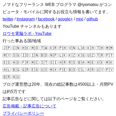
ノマドなフリーランス WEB プログラマ @ryomatsu がコン
ピュータ・モバイルに関するお役立ち情報を書いてます。
twitter
/
Instagram
/
facebook
/
google+
/
mixi
/
github
YouTube チャンネルもあります
ロウモ電脳ラボ - YouTube
行った事ある国/地域
🇯🇵 🇨🇳 🇭🇰 🇲🇴 🇹🇼 🇰🇷 🇵🇭 🇻🇳 🇱🇦 🇰🇭 🇹🇭 🇲🇲
🇲🇾 🇸🇬 🇮🇩 🇮🇳 🇧🇩 🇳🇵 🇱🇰 🇰🇿 🇰🇬 🇺🇿 🇹🇷 🇵🇹
🇪🇸 🇦🇩 🇫🇷 🇲🇨 🇮🇹 🇸🇮 🇭🇷 🇷🇸 🇧🇦 🇲🇪 🇽🇰 🇲🇰
🇦🇱 🇧🇬 🇬🇷 🇪🇬 🇺🇸 🇲🇽 🇵🇪 🇧🇴 🇨🇱 🇦🇷 🇺🇾 🇵🇾
🇧🇷 🇦🇺
ブログ運営歴は20年、現在の総記事数は4500以上・月間PV
は約5万です
記事広告などに関しては以下のページをご覧ください。
広告掲載・記事広告について
プライバシーポリシー