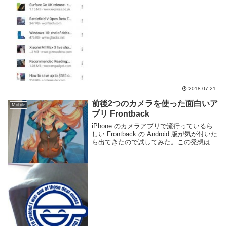
ウンロードの Web ページ欄には保存した
覚えの無いページが並んでいる。...
2018.07.21
前後2つのカメラを使った面白いア
Mobile
プリ Frontback
iPhone のカメラアプリで流行っているら
しい Frontback の Android 版が気が付いた
ら出てきたので試してみた。この発想は無
かったなーFrontback - Google Play の
Android アプリアプリの仕組み...