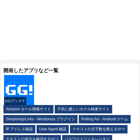
開発したアプリなど一覧
GG!アンテナ
Amazon セール情報サイト
子供に優しいホテル検索サイト
SimpleAppLinks - Wordpress プラグイン
Rolling Arc - Android ゲーム
IP アドレス確認
User Agent 確認
テキストの文字数を数えるやつ
テキストの差分を確認するやつ
パスワードジェネレーター