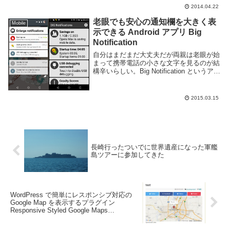
2014.04.22
老眼でも安心の通知欄を大きく表
Mobile
示できる Android アプリ Big
Notification
自分はまだまだ大丈夫だが両親は老眼が始
まって携帯電話の小さな文字を見るのが結
構辛いらしい。Big Notification というアプ
リを利用すれば通知欄のみではあるがとて
もデカイ文字で見やすく表示する事ができ
る。このアプリを起動すると以下...
2015.03.15
長崎行ったついでに世界遺産になった軍艦
島ツアーに参加してきた
WordPress で簡単にレスポンシブ対応の
Google Map を表示するプラグイン
Responsive Styled Google Maps
Simplified