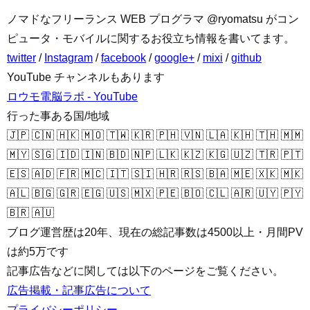
ノマドなフリーランス WEB プログラマ @ryomatsu がコン
ピュータ・モバイルに関するお役立ち情報を書いてます。
twitter
/
Instagram
/
facebook
/
google+
/
mixi
/
github
YouTube チャンネルもあります
ロウモ電脳ラボ - YouTube
行った事ある国/地域
🇯🇵 🇨🇳 🇭🇰 🇲🇴 🇹🇼 🇰🇷 🇵🇭 🇻🇳 🇱🇦 🇰🇭 🇹🇭 🇲🇲
🇲🇾 🇸🇬 🇮🇩 🇮🇳 🇧🇩 🇳🇵 🇱🇰 🇰🇿 🇰🇬 🇺🇿 🇹🇷 🇵🇹
🇪🇸 🇦🇩 🇫🇷 🇲🇨 🇮🇹 🇸🇮 🇭🇷 🇷🇸 🇧🇦 🇲🇪 🇽🇰 🇲🇰
🇦🇱 🇧🇬 🇬🇷 🇪🇬 🇺🇸 🇲🇽 🇵🇪 🇧🇴 🇨🇱 🇦🇷 🇺🇾 🇵🇾
🇧🇷 🇦🇺
ブログ運営歴は20年、現在の総記事数は4500以上・月間PV
は約5万です
記事広告などに関しては以下のページをご覧ください。
広告掲載・記事広告について
プライバシーポリシー