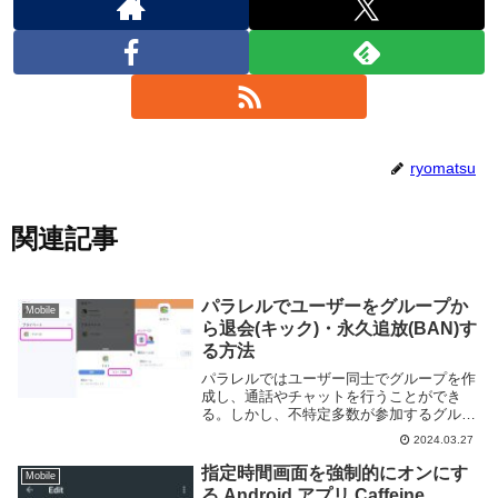
ryomatsu
関連記事
パラレルでユーザーをグループか
Mobile
ら退会(キック)・永久追放(BAN)す
る方法
パラレルではユーザー同士でグループを作
成し、通話やチャットを行うことができ
る。しかし、不特定多数が参加するグルー
プを運営していると偶に変な人が参加して
2024.03.27
しまう事がある。迷惑なユーザーはグルー
プから排除する必要がある。パラレルでは
指定時間画面を強制的にオンにす
Mobile
グループからユ...
る Android アプリ Caffeine