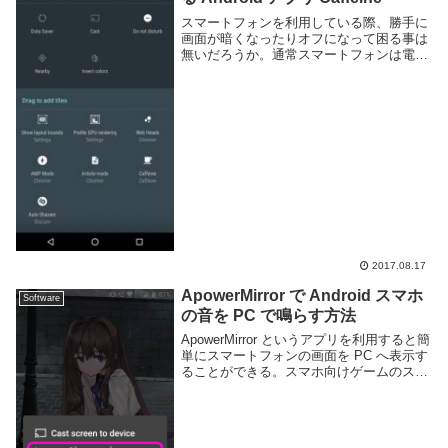
スマートフォンを利用している際、勝手に
画面が暗くなったりオフになって困る事は
無いだろうか。通常スマートフォンは電池
の消耗を抑える為に、ある程度の時間が経
過したら自動的に画面をオフにする機能が
ある。その時間はユーザーが設定より自由
に決める事が...
2017.08.17
ApowerMirror で Android スマホ
Software
の音を PC で鳴らす方法
ApowerMirror というアプリを利用すると簡
単にスマートフォンの画面を PC へ表示す
ることができる。スマホ向けゲームのスト
リーミングや画面共有、または単に大画面
で表示したいなどという場合に便利なアプ
リだが、そのままでは音を転送する...