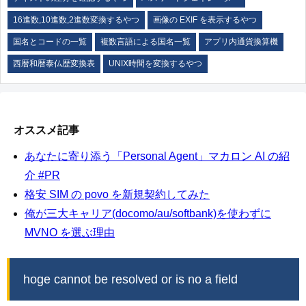
16進数,10進数,2進数変換するやつ
画像の EXIF を表示するやつ
国名とコードの一覧
複数言語による国名一覧
アプリ内通貨換算機
西暦和暦泰仏歴変換表
UNIX時間を変換するやつ
オススメ記事
あなたに寄り添う「Personal Agent」マカロン AI の紹
介 #PR
格安 SIM の povo を新規契約してみた
俺が三大キャリア(docomo/au/softbank)を使わずに
MVNO を選ぶ理由
hoge cannot be resolved or is no a field