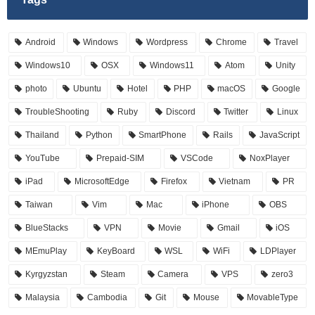
Android
Windows
Wordpress
Chrome
Travel
Windows10
OSX
Windows11
Atom
Unity
photo
Ubuntu
Hotel
PHP
macOS
Google
TroubleShooting
Ruby
Discord
Twitter
Linux
Thailand
Python
SmartPhone
Rails
JavaScript
YouTube
Prepaid-SIM
VSCode
NoxPlayer
iPad
MicrosoftEdge
Firefox
Vietnam
PR
Taiwan
Vim
Mac
iPhone
OBS
BlueStacks
VPN
Movie
Gmail
iOS
MEmuPlay
KeyBoard
WSL
WiFi
LDPlayer
Kyrgyzstan
Steam
Camera
VPS
zero3
Malaysia
Cambodia
Git
Mouse
MovableType