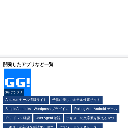
開発したアプリなど一覧
GG!アンテナ
Amazon セール情報サイト
子供に優しいホテル検索サイト
SimpleAppLinks - Wordpress プラグイン
Rolling Arc - Android ゲーム
IP アドレス確認
User Agent 確認
テキストの文字数を数えるやつ
テキストの差分を確認するやつ
パスワードジェネレーター