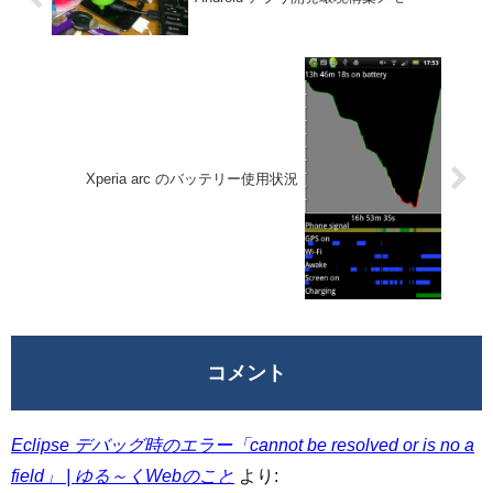
Xperia arc のバッテリー使用状況
コメント
Eclipse デバッグ時のエラー「cannot be resolved or is no a
field」 | ゆる～くWebのこと
より: