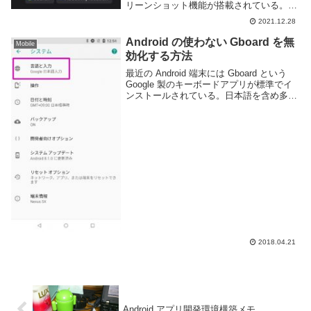
リーンショット機能が搭載されている。メ
モ代わりやゲーム画面の共有など様々な場
2021.12.28
面で便利な機能ではあるが，日本で販売さ
れている多くの端末ではスクリーンショッ
Android の使わない Gboard を無
Mobile
ト撮影時に強...
効化する方法
最近の Android 端末には Gboard という
Google 製のキーボードアプリが標準でイ
ンストールされている。日本語を含め多数
の言語に対応しており翻訳や検索など様々
な機能もあり便利なアプリだが、 ATOK
や POBox のよう...
2018.04.21
Android アプリ開発環境構築メモ