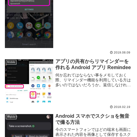
2019.08.09
アプリの共有からリマインダーを
Mobile
作れる Android アプリ Remindee
何か忘れてはならない事をメモしておく
際、リマインダー機能を利用している方は
多いのではないだろうか。返信しなければ
いけないメールや買い物メモなどをリマイ
ンダーに設定しておけば、忘れていても一
定時間後に通知が来て思い出させてくれる
便利機能だ。通...
2018.02.19
Android スマホでスクショを無音
Mobile
で撮る方法
今のスマートフォンではどの端末も画面に
表示された内容を画像として保存するスク