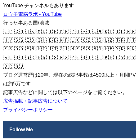
YouTube チャンネルもあります
ロウモ電脳ラボ - YouTube
行った事ある国/地域
🇯🇵 🇨🇳 🇭🇰 🇲🇴 🇹🇼 🇰🇷 🇵🇭 🇻🇳 🇱🇦 🇰🇭 🇹🇭 🇲🇲
🇲🇾 🇸🇬 🇮🇩 🇮🇳 🇧🇩 🇳🇵 🇱🇰 🇰🇿 🇰🇬 🇺🇿 🇹🇷 🇵🇹
🇪🇸 🇦🇩 🇫🇷 🇲🇨 🇮🇹 🇸🇮 🇭🇷 🇷🇸 🇧🇦 🇲🇪 🇽🇰 🇲🇰
🇦🇱 🇧🇬 🇬🇷 🇪🇬 🇺🇸 🇲🇽 🇵🇪 🇧🇴 🇨🇱 🇦🇷 🇺🇾 🇵🇾
🇧🇷 🇦🇺
ブログ運営歴は20年、現在の総記事数は4500以上・月間PV
は約5万です
記事広告などに関しては以下のページをご覧ください。
広告掲載・記事広告について
プライバシーポリシー
Follow Me