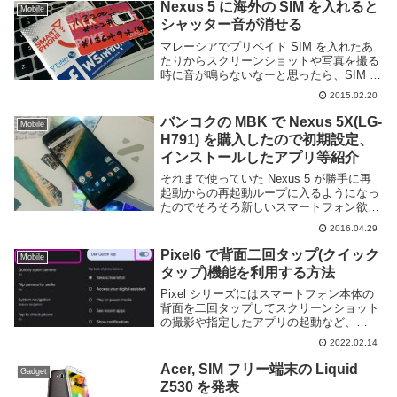
Nexus 5 に海外の SIM を入れると
Mobile
シャッター音が消せる
マレーシアでプリペイド SIM を入れたあ
たりからスクリーンショットや写真を撮る
時に音が鳴らないなーと思ったら、SIM に
よって音を出すか否かを制御しているよう
2015.02.20
だった。もちろん本体の音量を調節すれば
ちゃんと音が鳴るが、自分は常にマナーモ
バンコクの MBK で Nexus 5X(LG-
Mobile
ード...
H791) を購入したので初期設定、
インストールしたアプリ等紹介
それまで使っていた Nexus 5 が勝手に再
起動からの再起動ループに入るようになっ
たのでそろそろ新しいスマートフォン欲し
いなぁと思っていたところ、たまたま行っ
2016.04.29
たバンコクの MBK で Nexus 5X のグロー
バルモデルがあるというのでそ...
Pixel6 で背面二回タップ(クイック
Mobile
タップ)機能を利用する方法
Pixel シリーズにはスマートフォン本体の
背面を二回タップしてスクリーンショット
の撮影や指定したアプリの起動など、
Android の操作を行える「クイックタッ
2022.02.14
プ」と呼ばれる便利な機能が用意されてい
る。ボタンを押したり画面から選択する必
Acer, SIM フリー端末の Liquid
Gadget
要な...
Z530 を発表