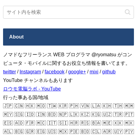
About
ノマドなフリーランス WEB プログラマ @ryomatsu がコン
ピュータ・モバイルに関するお役立ち情報を書いてます。
twitter
/
Instagram
/
facebook
/
google+
/
mixi
/
github
YouTube チャンネルもあります
ロウモ電脳ラボ - YouTube
行った事ある国/地域
🇯🇵 🇨🇳 🇭🇰 🇲🇴 🇹🇼 🇰🇷 🇵🇭 🇻🇳 🇱🇦 🇰🇭 🇹🇭 🇲🇲
🇲🇾 🇸🇬 🇮🇩 🇮🇳 🇧🇩 🇳🇵 🇱🇰 🇰🇿 🇰🇬 🇺🇿 🇹🇷 🇵🇹
🇪🇸 🇦🇩 🇫🇷 🇲🇨 🇮🇹 🇸🇮 🇭🇷 🇷🇸 🇧🇦 🇲🇪 🇽🇰 🇲🇰
🇦🇱 🇧🇬 🇬🇷 🇪🇬 🇺🇸 🇲🇽 🇵🇪 🇧🇴 🇨🇱 🇦🇷 🇺🇾 🇵🇾