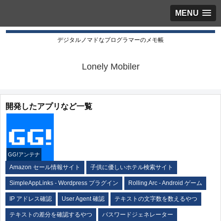
MENU
デジタルノマドなプログラマーのメモ帳
Lonely Mobiler
開発したアプリなど一覧
GG!アンテナ
Amazon セール情報サイト
子供に優しいホテル検索サイト
SimpleAppLinks - Wordpress プラグイン
Rolling Arc - Android ゲーム
IP アドレス確認
User Agent 確認
テキストの文字数を数えるやつ
テキストの差分を確認するやつ
パスワードジェネレーター