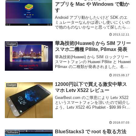
程度の音量な...
アプリを Mac や Windows で動か
す
Android アプリ動かしたいけど SDK のエ
ミュレーターなんかは遅いし使いにくいの
で他のものないかなーと思って探したらや
っぱりあったのでメモ。BlueStacks とい
2013.12.11
う Android アプリを Mac や Windows 上で
動か...
華為技術(Huawei) から SIM フリー
Gadget
スマホ二機種 P8lite, P8max 発表
華為技術(Huawei) から SIM ロックフリー
スマートフォンの Huawei P8lite と Huawei
P8max の二種類が発表されました。名前
の通り、P8lite は性能を抑えたミドルレン
2015.06.17
ジモデル、P8max はハイスペック...
12000円以下で買える激安中華ス
Gadget
マホ Letv X522 レビュー
GearBest.com のご厚意により Letv X522
というスマートフォンを頂いたので紹介し
よう。Letv X522 4G Phablet - $99.99 Free
Shipping|GearBest.comLetv X522 は...
2018.07.03
BlueStacks3 で root を取る方法
Software