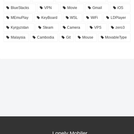
BlueStacks
VPN
Movie
Gmail
iOS
MEmuPlay
KeyBoard
WSL
WiFi
LDPlayer
Kyrgyzstan
Steam
Camera
VPS
zero3
Malaysia
Cambodia
Git
Mouse
MovableType
Lonely Mobiler