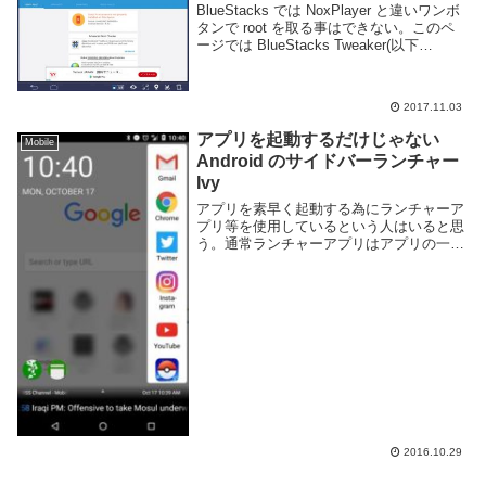
BlueStacks では NoxPlayer と違いワンボ
タンで root を取る事はできない。このペ
ージでは BlueStacks Tweaker(以下
BSTweaker) というツールを用いて
BlueStacks で root を...
2017.11.03
アプリを起動するだけじゃない
Mobile
Android のサイドバーランチャー
Ivy
アプリを素早く起動する為にランチャーア
プリ等を使用しているという人はいると思
う。通常ランチャーアプリはアプリの一覧
を表示して目的のアプリを素早く起動する
為に存在しているが、今回紹介する Ivy は
アプリを起動する以外にも複数の機能を持
ち合わ...
2016.10.29