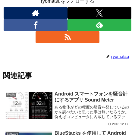
ryomatsuをフォローする
ryomatsu
関連記事
Android スマートフォンを騒音計
Mobile
にするアプリ Sound Meter
ある物体がどの程度の騒音を発しているの
かを調べたいと思った事は無いだろうか。
例えばコンピュータに内蔵しているファン
や近所の車・バイクの音など騒音となるも
2018.12.17
のは沢山ある。一体どの程度の音量を発し
ているのか気になる事がある。騒音がどの
BlueStacks を使用して Android
Software