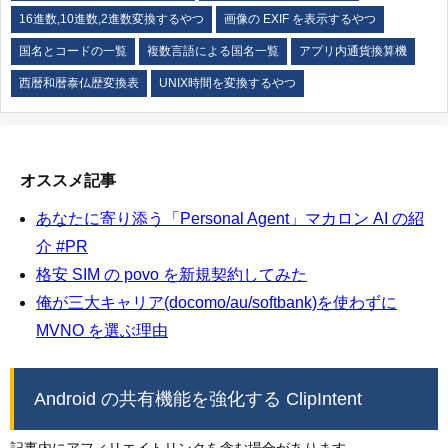
16進数,10進数,2進数変換するやつ
画像の EXIF を表示するやつ
国名とコードの一覧
複数言語による国名一覧
アプリ内通貨換算機
西暦和暦泰仏歴変換表
UNIX時間を変換するやつ
オススメ記事
あなたに寄り添う「Personal Agent」マカロン AI の紹
介 #PR
格安 SIM の povo を新規契約してみた
俺が三大キャリア(docomo/au/softbank)を使わずに
MVNO を選ぶ理由
Android の共有機能を強化する ClipIntent
記事内にアフィリエイトリンクを含む場合があります