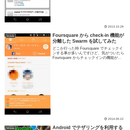
2013.10.26
Foursquare から check-in 機能が
Mobile
分離した Swarm を試してみた
どこか行った時 Foursquare でチェックイ
ンする事が多いんですけど、気がついたら
Foursquare からチェックインの機能が無
くなって新たに Swarm というアプリが出
てきた。Swarm - Google Play の And...
2014.06.22
Android でテザリングを利用する
Mobile