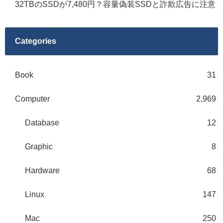
32TBのSSDが7,480円？容量偽装SSDと詐欺広告に注意
Categories
Book
31
Computer
2,969
Database
12
Graphic
8
Hardware
68
Linux
147
Mac
250