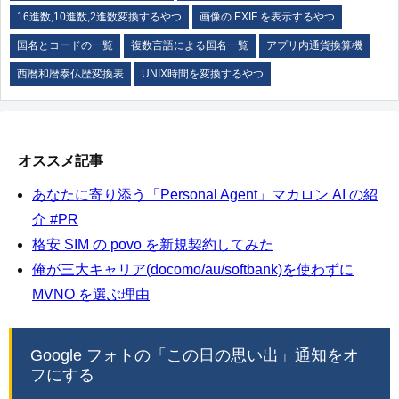
16進数,10進数,2進数変換するやつ
画像の EXIF を表示するやつ
国名とコードの一覧
複数言語による国名一覧
アプリ内通貨換算機
西暦和暦泰仏歴変換表
UNIX時間を変換するやつ
オススメ記事
あなたに寄り添う「Personal Agent」マカロン AI の紹
介 #PR
格安 SIM の povo を新規契約してみた
俺が三大キャリア(docomo/au/softbank)を使わずに
MVNO を選ぶ理由
Google フォトの「この日の思い出」通知をオ
フにする