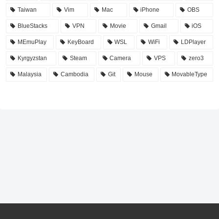
Taiwan
Vim
Mac
iPhone
OBS
BlueStacks
VPN
Movie
Gmail
iOS
MEmuPlay
KeyBoard
WSL
WiFi
LDPlayer
Kyrgyzstan
Steam
Camera
VPS
zero3
Malaysia
Cambodia
Git
Mouse
MovableType