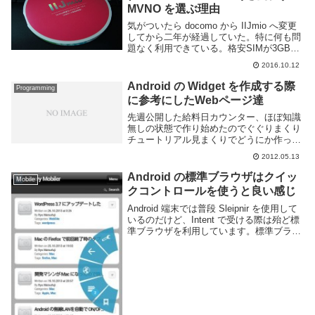
MVNO を選ぶ理由
気がついたら docomo から IIJmio へ変更
してから二年が経過していた。特に何も問
題なく利用できている。格安SIMが3GB月
額900円から／IIJmioIIJmio のような
2016.10.12
MVNO キャリアは「格安スマホ」などと
言われる事があ...
Android の Widget を作成する際
Programming
に参考にしたWebページ達
先週公開した給料日カウンター、ほぼ知識
無しの状態で作り始めたのでぐぐりまくり
チュートリアル見まくりでどうにか作って
ました。なので Android の Widget を作る
2012.05.13
際に参考にした Webページを羅列しま
す。ここを全部読めば Widge...
Android の標準ブラウザはクイッ
Mobile
クコントロールを使うと良い感じ
Android 端末では普段 Sleipnir を使用して
いるのだけど、Intent で受ける際は殆ど標
準ブラウザを利用しています。標準ブラウ
ザというとなんだかシンプルなだけのイメ
ージがあるし Google Play にいけば他に高
機能なブ...