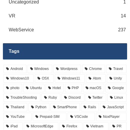
Uncategorized
1
VR
14
WebService
237
Tags
Android
Windows
Wordpress
Chrome
Travel
Windows10
OSX
Windows11
Atom
Unity
photo
Ubuntu
Hotel
PHP
macOS
Google
TroubleShooting
Ruby
Discord
Twitter
Linux
Thailand
Python
SmartPhone
Rails
JavaScript
YouTube
Prepaid-SIM
VSCode
NoxPlayer
iPad
MicrosoftEdge
Firefox
Vietnam
PR