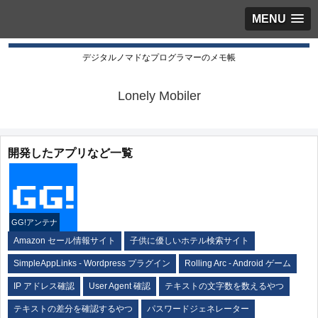
MENU
デジタルノマドなプログラマーのメモ帳
Lonely Mobiler
開発したアプリなど一覧
GG!アンテナ
Amazon セール情報サイト
子供に優しいホテル検索サイト
SimpleAppLinks - Wordpress プラグイン
Rolling Arc - Android ゲーム
IP アドレス確認
User Agent 確認
テキストの文字数を数えるやつ
テキストの差分を確認するやつ
パスワードジェネレーター