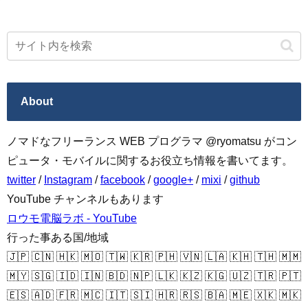
About
ノマドなフリーランス WEB プログラマ @ryomatsu がコン
ピュータ・モバイルに関するお役立ち情報を書いてます。
twitter
/
Instagram
/
facebook
/
google+
/
mixi
/
github
YouTube チャンネルもあります
ロウモ電脳ラボ - YouTube
行った事ある国/地域
🇯🇵 🇨🇳 🇭🇰 🇲🇴 🇹🇼 🇰🇷 🇵🇭 🇻🇳 🇱🇦 🇰🇭 🇹🇭 🇲🇲
🇲🇾 🇸🇬 🇮🇩 🇮🇳 🇧🇩 🇳🇵 🇱🇰 🇰🇿 🇰🇬 🇺🇿 🇹🇷 🇵🇹
🇪🇸 🇦🇩 🇫🇷 🇲🇨 🇮🇹 🇸🇮 🇭🇷 🇷🇸 🇧🇦 🇲🇪 🇽🇰 🇲🇰