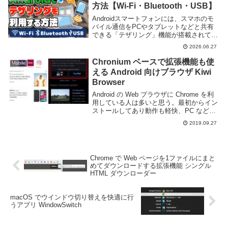
方法【Wi-Fi・Bluetooth・USB】
Androidスマートフォンには、スマホのモ
バイル通信をPCやタブレットなどと共有
できる「テザリング」機能が搭載されてい
ます。外出先でWi-Fiがない場所でも、ス
2026.06.27
マホをモバイルルーター代わりに利用でき
るため、とても便利です。この記事では、
Chronium ベースで拡張機能も使
Mobile
A...
える Android 向けブラウザ Kiwi
Browser
Android の Web ブラウザに Chrome を利
用している人は多いと思う。最初からイン
ストールしてあり動作も軽快、PC など他
のデバイスと同期を取れるという利点はあ
2019.09.27
るもの、PC 版と比べると拡張機能が利用
できないために拡張性も低く...
Chrome で Web ページを1ファイルにまと
めてダウンロードする拡張機能 シングル
HTML ダウンローダー
macOS でウインドウ切り替えを快適に行
うアプリ WindowSwitch