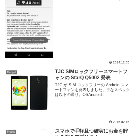
きれば数値で見たいですが充電中やバッテ
リーの詳細画面等を見ないといけなくて若
干面倒くさいです。Android 4.4...
2014.12.05
TJC SIMロックフリースマートフ
Gadget
ォンの StarQ Q5002 発表
TJC が SIM ロックフリーの Android スマ
ートフォンを発表しました。主なスペック
は以下の通り。OSAndroid
4.4CPUMSM8926 1.2GHz クアッドコアメ
モリ1GBROM16GB(microSD 64GB)ディ...
2015.02.15
スマホで手軽且つ確実にお金を貯
Mobile