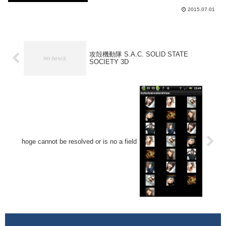
2015.07.01
攻殻機動隊 S.A.C. SOLID STATE
SOCIETY 3D
hoge cannot be resolved or is no a field