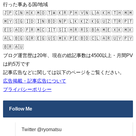
行った事ある国/地域
🇯🇵 🇨🇳 🇭🇰 🇲🇴 🇹🇼 🇰🇷 🇵🇭 🇻🇳 🇱🇦 🇰🇭 🇹🇭 🇲🇲
🇲🇾 🇸🇬 🇮🇩 🇮🇳 🇧🇩 🇳🇵 🇱🇰 🇰🇿 🇰🇬 🇺🇿 🇹🇷 🇵🇹
🇪🇸 🇦🇩 🇫🇷 🇲🇨 🇮🇹 🇸🇮 🇭🇷 🇷🇸 🇧🇦 🇲🇪 🇽🇰 🇲🇰
🇦🇱 🇧🇬 🇬🇷 🇪🇬 🇺🇸 🇲🇽 🇵🇪 🇧🇴 🇨🇱 🇦🇷 🇺🇾 🇵🇾
🇧🇷 🇦🇺
ブログ運営歴は20年、現在の総記事数は4500以上・月間PV
は約5万です
記事広告などに関しては以下のページをご覧ください。
広告掲載・記事広告について
プライバシーポリシー
Follow Me
Twitter @ryomatsu