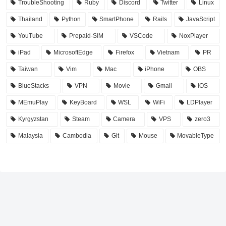
TroubleShooting
Ruby
Discord
Twitter
Linux
Thailand
Python
SmartPhone
Rails
JavaScript
YouTube
Prepaid-SIM
VSCode
NoxPlayer
iPad
MicrosoftEdge
Firefox
Vietnam
PR
Taiwan
Vim
Mac
iPhone
OBS
BlueStacks
VPN
Movie
Gmail
iOS
MEmuPlay
KeyBoard
WSL
WiFi
LDPlayer
Kyrgyzstan
Steam
Camera
VPS
zero3
Malaysia
Cambodia
Git
Mouse
MovableType