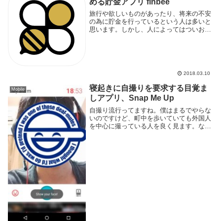
める貯金アプリ finbee
旅行や欲しいものがあったり、将来の不安
の為に貯金を行っているという人は多いと
思います。しかし、人によってはついお金
を浪費してしまう、節約したくてもどうす
れば良いかわからないなど、貯金する事が
難しいという人もいるのではないでしょう
か。貯金はし...
2018.03.10
寝起きに自撮りを要求する目覚ま
Mobile
しアプリ、Snap Me Up
自撮り流行ってますね。僕はまるでやらな
いのですけど、町中を歩いていても外国人
を中心に撮っている人を良く見ます。なん
だけど、アラームと自撮りを組み合わせた
アプリがあるとは思わなかった。起動して
みると一見普通のアラームアプリと思いき
や、このアプ...