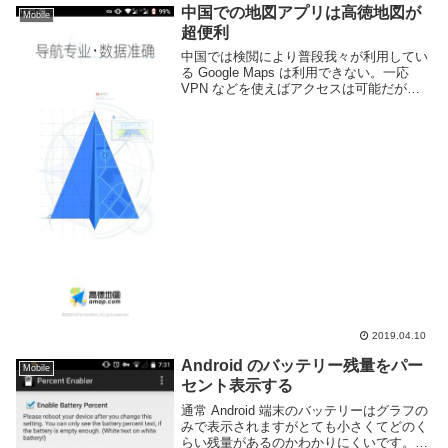
中国での地図アプリは高徳地図が
Mobile
超便利
中国では検閲により普段我々が利用してい
る Google Maps は利用できない。一応
VPN などを使えばアクセスは可能だが、
一般市民で Google のサービスを利用する
人は少ないためか情報も多くは無い。それ
よりは中国国内の Web サ...
2019.04.10
Android のバッテリー残量をパー
Mobile
セント表示する
通常 Android 端末のバッテリーはグラフの
みで表示されますがとても小さくてどのく
らい残量があるのかわかりにくいです。で