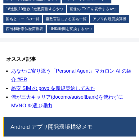
16進数,10進数,2進数変換するやつ
画像の EXIF を表示するやつ
国名とコードの一覧
複数言語による国名一覧
アプリ内通貨換算機
西暦和暦泰仏歴変換表
UNIX時間を変換するやつ
オススメ記事
あなたに寄り添う「Personal Agent」マカロン AI の紹
介 #PR
格安 SIM の povo を新規契約してみた
俺が三大キャリア(docomo/au/softbank)を使わずに
MVNO を選ぶ理由
Android アプリ開発環境構築メモ