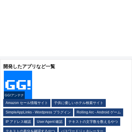
開発したアプリなど一覧
GG!アンテナ
Amazon セール情報サイト
子供に優しいホテル検索サイト
SimpleAppLinks - Wordpress プラグイン
Rolling Arc - Android ゲーム
IP アドレス確認
User Agent 確認
テキストの文字数を数えるやつ
テキストの差分を確認するやつ
パスワードジェネレーター