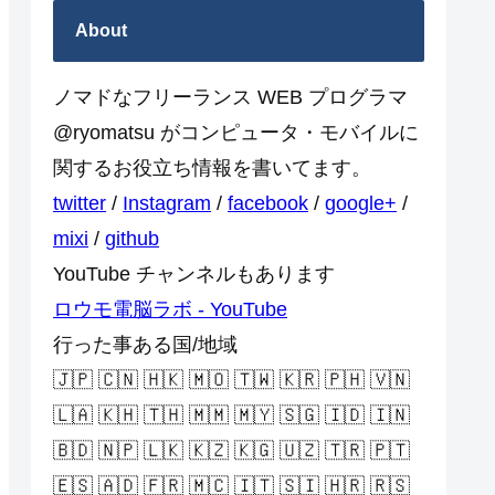
About
ノマドなフリーランス WEB プログラマ
@ryomatsu がコンピュータ・モバイルに
関するお役立ち情報を書いてます。
twitter
/
Instagram
/
facebook
/
google+
/
mixi
/
github
YouTube チャンネルもあります
ロウモ電脳ラボ - YouTube
行った事ある国/地域
🇯🇵 🇨🇳 🇭🇰 🇲🇴 🇹🇼 🇰🇷 🇵🇭 🇻🇳
🇱🇦 🇰🇭 🇹🇭 🇲🇲 🇲🇾 🇸🇬 🇮🇩 🇮🇳
🇧🇩 🇳🇵 🇱🇰 🇰🇿 🇰🇬 🇺🇿 🇹🇷 🇵🇹
🇪🇸 🇦🇩 🇫🇷 🇲🇨 🇮🇹 🇸🇮 🇭🇷 🇷🇸