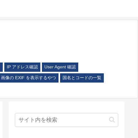
ム
IP アドレス確認
User Agent 確認
画像の EXIF を表示するやつ
国名とコードの一覧