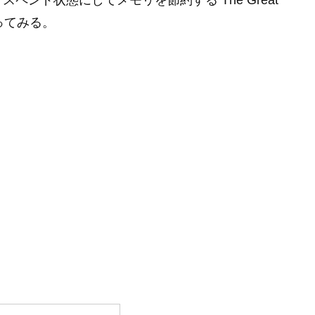
ンド状態にしてメモリを節約する The Great
使ってみる。