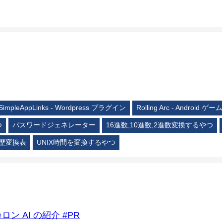
SimpleAppLinks - Wordpress プラグイン
Rolling Arc - Android ゲー
つ
パスワードジェネレーター
16進数,10進数,2進数変換するやつ
歴変換表
UNIX時間を変換するやつ
ロン AI の紹介 #PR