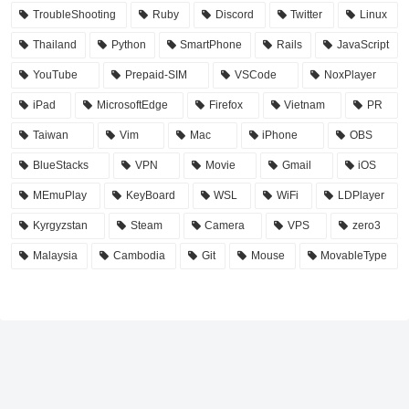
TroubleShooting
Ruby
Discord
Twitter
Linux
Thailand
Python
SmartPhone
Rails
JavaScript
YouTube
Prepaid-SIM
VSCode
NoxPlayer
iPad
MicrosoftEdge
Firefox
Vietnam
PR
Taiwan
Vim
Mac
iPhone
OBS
BlueStacks
VPN
Movie
Gmail
iOS
MEmuPlay
KeyBoard
WSL
WiFi
LDPlayer
Kyrgyzstan
Steam
Camera
VPS
zero3
Malaysia
Cambodia
Git
Mouse
MovableType