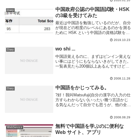
2020.01.10
長かった。折角なので Duolingo の一コー
スを完了させた感想でも書いてみ...
中国政府公認の中国語試験・HSK
Diary
の3級を受けてみた
最近は中国語を勉強しているのだが、自分
が現在どの程度のレベルにあるのかを測る
ために HSK という中国語の資格試験を受
ける事にした。受けたのは HSK の3級。公
2019.10.23
式 Web サイトによると、「中国語を使っ
て、生活、学習、仕事等における基本的...
wo shi ...
Diary
中国語覚えるのに、まずはピンイン覚えな
い事にはどうにもならないきがしてきた。
一覧表見たら200個以上あるんですけど。
よくわかんないけど、知ってる文を細かく
区切って変換してみる。変換できる/でき
2008.11.28
ない で覚えれないかなー と思ってみ
る。というわ...
中国語をかじってみる。
Diary
?好！我叫Matsufuji(自分の漢字の入力の仕
方すらわからない)いったい幾つ言語かじ
る気なんだって自分でも思うが、他の全く
知らない言語は気になってしょうがないか
らてきとーにやる。漢字は日本のソレとは
2008.08.29
読みが全く違うので勘でも無理がある。
幸...
無料で中国語を学ぶのに便利な
WebService
Web サイト、アプリ