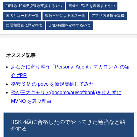
16進数,10進数,2進数変換するやつ
画像の EXIF を表示するやつ
国名とコードの一覧
複数言語による国名一覧
アプリ内通貨換算機
西暦和暦泰仏歴変換表
UNIX時間を変換するやつ
オススメ記事
あなたに寄り添う「Personal Agent」マカロン AI の紹
介 #PR
格安 SIM の povo を新規契約してみた
俺が三大キャリア(docomo/au/softbank)を使わずに
MVNO を選ぶ理由
HSK 4級に合格したのでやってきた勉強など紹
介する