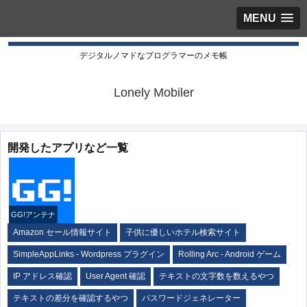
MENU
デジタルノマドなプログラマーのメモ帳
Lonely Mobiler
開発したアプリなど一覧
GG!アンテナ
Amazon セール情報サイト
子供に優しいホテル検索サイト
SimpleAppLinks - Wordpress プラグイン
Rolling Arc - Android ゲーム
IP アドレス確認
User Agent 確認
テキストの文字数を数えるやつ
テキストの差分を確認するやつ
パスワードジェネレーター