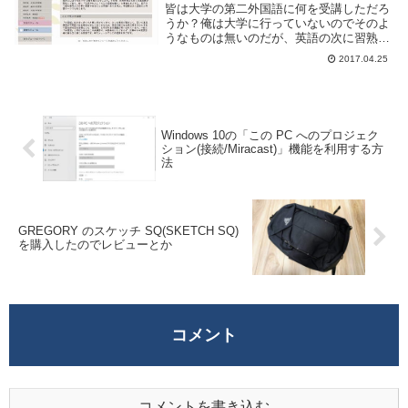
皆は大学の第二外国語に何を受講しただろ
うか？俺は大学に行っていないのでそのよ
うなものは無いのだが、英語の次に習熟度
が高い外国語、というくくりで言えば中国
2017.04.25
語がそれに該当するだろう。事実上の国際
公用語となっている英語はともかく、第二
外国語は自分...
Windows 10の「この PC へのプロジェク
ション(接続/Miracast)」機能を利用する方
法
GREGORY のスケッチ SQ(SKETCH SQ)
を購入したのでレビューとか
コメント
コメントを書き込む