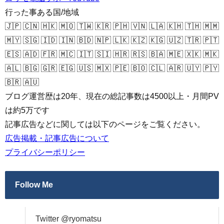
行った事ある国/地域
🇯🇵 🇨🇳 🇭🇰 🇲🇴 🇹🇼 🇰🇷 🇵🇭 🇻🇳 🇱🇦 🇰🇭 🇹🇭 🇲🇲
🇲🇾 🇸🇬 🇮🇩 🇮🇳 🇧🇩 🇳🇵 🇱🇰 🇰🇿 🇰🇬 🇺🇿 🇹🇷 🇵🇹
🇪🇸 🇦🇩 🇫🇷 🇲🇨 🇮🇹 🇸🇮 🇭🇷 🇷🇸 🇧🇦 🇲🇪 🇽🇰 🇲🇰
🇦🇱 🇧🇬 🇬🇷 🇪🇬 🇺🇸 🇲🇽 🇵🇪 🇧🇴 🇨🇱 🇦🇷 🇺🇾 🇵🇾
🇧🇷 🇦🇺
ブログ運営歴は20年、現在の総記事数は4500以上・月間PV
は約5万です
記事広告などに関しては以下のページをご覧ください。
広告掲載・記事広告について
プライバシーポリシー
Follow Me
Twitter @ryomatsu