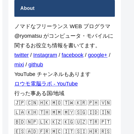
About
ノマドなフリーランス WEB プログラマ
@ryomatsu がコンピュータ・モバイルに
関するお役立ち情報を書いてます。
twitter
/
Instagram
/
facebook
/
google+
/
mixi
/
github
YouTube チャンネルもあります
ロウモ電脳ラボ - YouTube
行った事ある国/地域
🇯🇵 🇨🇳 🇭🇰 🇲🇴 🇹🇼 🇰🇷 🇵🇭 🇻🇳
🇱🇦 🇰🇭 🇹🇭 🇲🇲 🇲🇾 🇸🇬 🇮🇩 🇮🇳
🇧🇩 🇳🇵 🇱🇰 🇰🇿 🇰🇬 🇺🇿 🇹🇷 🇵🇹
🇪🇸 🇦🇩 🇫🇷 🇲🇨 🇮🇹 🇸🇮 🇭🇷 🇷🇸