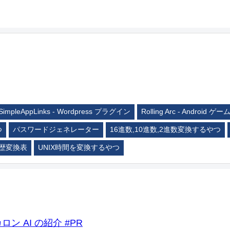
SimpleAppLinks - Wordpress プラグイン
Rolling Arc - Android ゲー
つ
パスワードジェネレーター
16進数,10進数,2進数変換するやつ
歴変換表
UNIX時間を変換するやつ
ロン AI の紹介 #PR