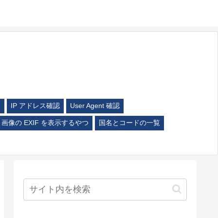
ム
IP アドレス確認
User Agent 確認
画像の EXIF を表示するやつ
国名とコードの一覧