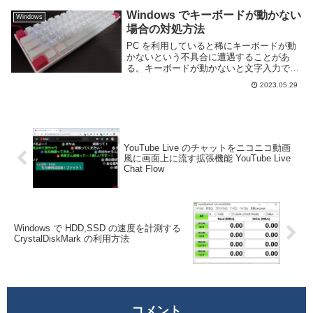
も変えられないため，タスクバーを左右や
上部へ配置して利用していた人々...
Windows でキーボードが動かない
Windows
場合の対処方法
PC を利用していると稀にキーボードが動
かないという不具合に遭遇することがあ
る。キーボードが動かないと文字入力でき
ないだけでなく、ゲームを遊ぶことも難し
2023.05.29
い。Windows でキーボードが動かない原
因には様々な要因が考えられる。このペー
ジでは...
YouTube Live のチャットをニコニコ動画
風に画面上に流す拡張機能 YouTube Live
Chat Flow
Windows で HDD,SSD の速度を計測する
CrystalDiskMark の利用方法
コメント