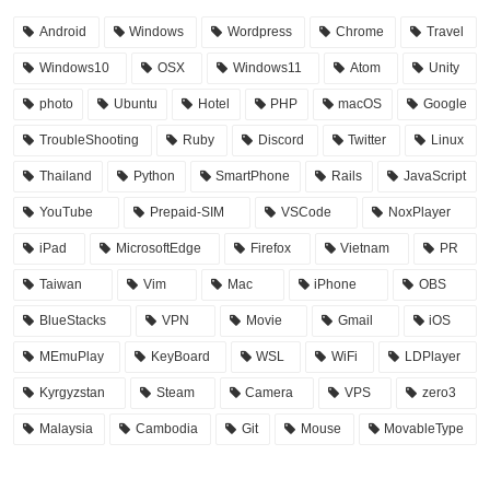
Android
Windows
Wordpress
Chrome
Travel
Windows10
OSX
Windows11
Atom
Unity
photo
Ubuntu
Hotel
PHP
macOS
Google
TroubleShooting
Ruby
Discord
Twitter
Linux
Thailand
Python
SmartPhone
Rails
JavaScript
YouTube
Prepaid-SIM
VSCode
NoxPlayer
iPad
MicrosoftEdge
Firefox
Vietnam
PR
Taiwan
Vim
Mac
iPhone
OBS
BlueStacks
VPN
Movie
Gmail
iOS
MEmuPlay
KeyBoard
WSL
WiFi
LDPlayer
Kyrgyzstan
Steam
Camera
VPS
zero3
Malaysia
Cambodia
Git
Mouse
MovableType