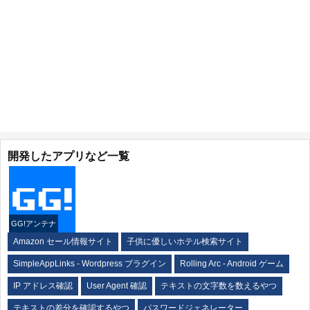
開発したアプリなど一覧
GG!アンテナ
Amazon セール情報サイト
子供に優しいホテル検索サイト
SimpleAppLinks - Wordpress プラグイン
Rolling Arc - Android ゲーム
IP アドレス確認
User Agent 確認
テキストの文字数を数えるやつ
テキストの差分を確認するやつ
パスワードジェネレーター