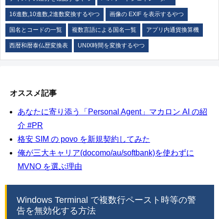
16進数,10進数,2進数変換するやつ
画像の EXIF を表示するやつ
国名とコードの一覧
複数言語による国名一覧
アプリ内通貨換算機
西暦和暦泰仏歴変換表
UNIX時間を変換するやつ
オススメ記事
あなたに寄り添う「Personal Agent」マカロン AI の紹
介 #PR
格安 SIM の povo を新規契約してみた
俺が三大キャリア(docomo/au/softbank)を使わずに
MVNO を選ぶ理由
Windows Terminal で複数行ペースト時等の警
告を無効化する方法