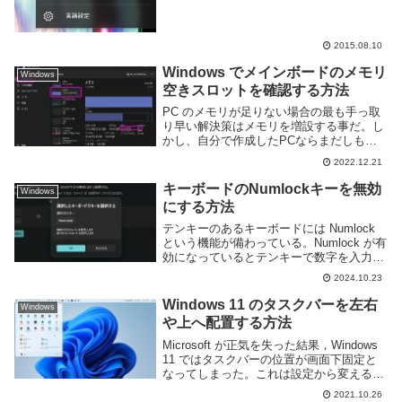
MS-IME になっていた。それでは困る。最
初どうやって変更するのか一瞬悩んだがす
ぐ見...
2015.08.10
Windows でメインボードのメモリ
Windows
空きスロットを確認する方法
PC のメモリが足りない場合の最も手っ取
り早い解決策はメモリを増設する事だ。し
かし、自分で作成したPCならまだしもメ
ーカー製PCやノートパソコンであればメ
2022.12.21
モリスロットが空いているのかどうかわか
らない事もある。確認のために PC の蓋を
キーボードのNumlockキーを無効
Windows
開ける...
にする方法
テンキーのあるキーボードには Numlock
という機能が備わっている。Numlock が有
効になっているとテンキーで数字を入力す
ることができるため、エクセルなどの数値
2024.10.23
を扱う人にとっては便利な機能となってい
る。しかし、ノートパソコンなどの場...
Windows 11 のタスクバーを左右
Windows
や上へ配置する方法
Microsoft が正気を失った結果，Windows
11 ではタスクバーの位置が画面下固定と
なってしまった。これは設定から変えるこ
ともできない。おまけにアイコンの大きさ
2021.10.26