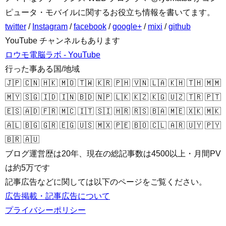
ピュータ・モバイルに関するお役立ち情報を書いてます。
twitter
/
Instagram
/
facebook
/
google+
/
mixi
/
github
YouTube チャンネルもあります
ロウモ電脳ラボ - YouTube
行った事ある国/地域
🇯🇵 🇨🇳 🇭🇰 🇲🇴 🇹🇼 🇰🇷 🇵🇭 🇻🇳 🇱🇦 🇰🇭 🇹🇭 🇲🇲
🇲🇾 🇸🇬 🇮🇩 🇮🇳 🇧🇩 🇳🇵 🇱🇰 🇰🇿 🇰🇬 🇺🇿 🇹🇷 🇵🇹
🇪🇸 🇦🇩 🇫🇷 🇲🇨 🇮🇹 🇸🇮 🇭🇷 🇷🇸 🇧🇦 🇲🇪 🇽🇰 🇲🇰
🇦🇱 🇧🇬 🇬🇷 🇪🇬 🇺🇸 🇲🇽 🇵🇪 🇧🇴 🇨🇱 🇦🇷 🇺🇾 🇵🇾
🇧🇷 🇦🇺
ブログ運営歴は20年、現在の総記事数は4500以上・月間PV
は約5万です
記事広告などに関しては以下のページをご覧ください。
広告掲載・記事広告について
プライバシーポリシー