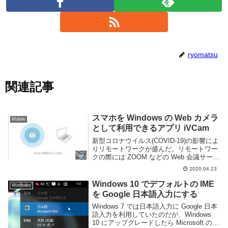
ryomatsu
関連記事
スマホを Windows の Web カメラ
Mobile
として利用できるアプリ iVCam
新型コロナウイルス(COVID-19)の影響によ
りリモートワークが盛んだ。リモートワー
クの際には ZOOM などの Web 会議サービ
スを利用してビデオ通話を行う事もある
2020.04.23
が、これから始めようとしている人の中に
は Web カメラを所有していな...
Windows 10 でデフォルトの IME
Windows
を Google 日本語入力にする
Windows 7 では日本語入力に Google 日本
語入力を利用していたのだが、Windows
10 にアップグレードしたら Microsoft の