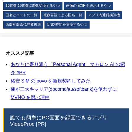
16進数,10進数,2進数変換するやつ
画像の EXIF を表示するやつ
国名とコードの一覧
複数言語による国名一覧
アプリ内通貨換算機
西暦和暦泰仏歴変換表
UNIX時間を変換するやつ
オススメ記事
あなたに寄り添う「Personal Agent」マカロン AI の紹
介 #PR
格安 SIM の povo を新規契約してみた
俺が三大キャリア(docomo/au/softbank)を使わずに
MVNO を選ぶ理由
誰でも簡単にPC画面を録画できるアプリ
VideoProc [PR]