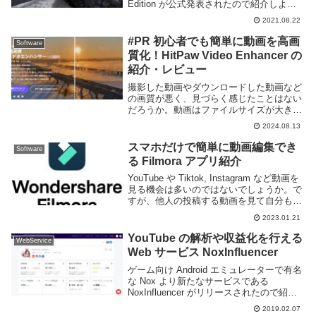
Edition が公式発表されたので紹介しよ
う。realme は日本ではあまり馴染みのな
2021.08.22
いメーカーだが、元々は Oppo のサブブラ
ンドだっ...
#PR 初心者でも簡単に動画を高画
Software
質化！HitPaw Video Enhancer の
紹介・レビュー
撮影した動画やダウンロードした動画など
の画質が悪く、見づらく感じたことはない
だろうか。動画はファイルサイズが大きく
なりがちなため、解像度や画質を落とした
2024.08.13
状態で保存される場合もよくあると思う。
低画質な動画を高画質化するのであればオ
スマホだけで簡単に動画編集でき
Software
ススメのソフ...
る Filmora アプリ紹介
YouTube や Tiktok, Instagram など動画を
見る機会は多いのではないでしょうか。で
すが、他人の投稿する動画を見て自分も動
画投稿してみたいけど、動画編集の方法が
2023.01.21
わからない、なんだか難しそう、と感じて
る人もまた多いのではな...
YouTube の解析や収益化を行える
WebService
Web サービス NoxInfluencer
ゲーム向け Android エミュレーターで有名
な Nox より新たなサービスである
NoxInfluencer がリリースされたので紹介
しよう。NoxInfluencer は YouTube の解析
2019.02.07
ツールと収益化プログラムの2つを提供す