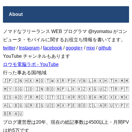
About
ノマドなフリーランス WEB プログラマ @ryomatsu がコン
ピュータ・モバイルに関するお役立ち情報を書いてます。
twitter
/
Instagram
/
facebook
/
google+
/
mixi
/
github
YouTube チャンネルもあります
ロウモ電脳ラボ - YouTube
行った事ある国/地域
🇯🇵 🇨🇳 🇭🇰 🇲🇴 🇹🇼 🇰🇷 🇵🇭 🇻🇳 🇱🇦 🇰🇭 🇹🇭 🇲🇲
🇲🇾 🇸🇬 🇮🇩 🇮🇳 🇧🇩 🇳🇵 🇱🇰 🇰🇿 🇰🇬 🇺🇿 🇹🇷 🇵🇹
🇪🇸 🇦🇩 🇫🇷 🇲🇨 🇮🇹 🇸🇮 🇭🇷 🇷🇸 🇧🇦 🇲🇪 🇽🇰 🇲🇰
🇦🇱 🇧🇬 🇬🇷 🇪🇬 🇺🇸 🇲🇽 🇵🇪 🇧🇴 🇨🇱 🇦🇷 🇺🇾 🇵🇾
🇧🇷 🇦🇺
ブログ運営歴は20年、現在の総記事数は4500以上・月間PV
は約5万です