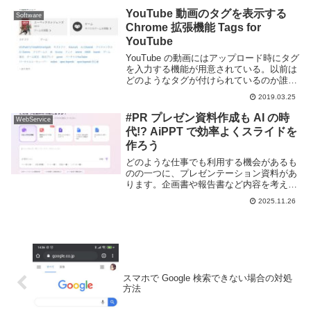
る...
YouTube 動画のタグを表示する
Software
Chrome 拡張機能 Tags for
YouTube
YouTube の動画にはアップロード時にタグ
を入力する機能が用意されている。以前は
どのようなタグが付けられているのか誰で
も確認できていたのだが、いつからか表示
2019.03.25
されなくなってしまった。Web ブラウザ
に Google Chrome を利用し...
#PR プレゼン資料作成も AI の時
WebService
代!? AiPPT で効率よくスライドを
作ろう
どのような仕事でも利用する機会があるも
のの一つに、プレゼンテーション資料があ
ります。企画書や報告書など内容を考える
だけでも大変なのに、そこから見栄えの良
2025.11.26
いスライドに落とし込む作業は、時間と労
力がかかるものです。「図の配置が崩れ
た」「デザイン...
スマホで Google 検索できない場合の対処
方法