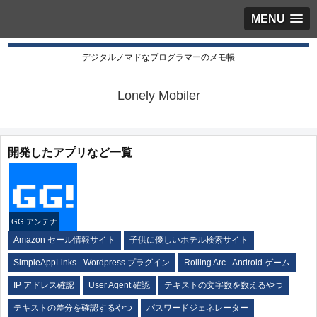
MENU
デジタルノマドなプログラマーのメモ帳
Lonely Mobiler
開発したアプリなど一覧
GG!アンテナ
Amazon セール情報サイト
子供に優しいホテル検索サイト
SimpleAppLinks - Wordpress プラグイン
Rolling Arc - Android ゲーム
IP アドレス確認
User Agent 確認
テキストの文字数を数えるやつ
テキストの差分を確認するやつ
パスワードジェネレーター