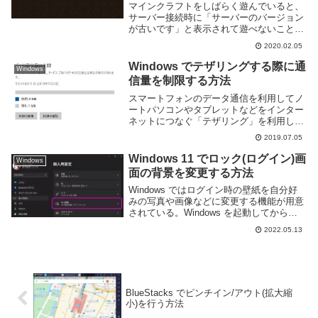
マインクラフトをしばらく遊んでいると、
サーバー接続時に「サーバーのバージョン
が古いです」と表示されて遊べないことが
ある。これは、サーバーのバージョンとク
2020.02.05
ライアントが一致しないために起こること
だ。とくにクライアント側は自動的にアッ
Windows でテザリングする際に通
Windows
プデートされ...
信量を制限する方法
スマートフォンのデータ通信を利用してノ
ートパソコンやタブレットなどをインター
ネットにつなぐ「テザリング」を利用して
いる人は多いと思う。Wi-Fi や Bluetooth,
2019.07.05
USB など利用できる媒体も多く、簡単に
ネットを利用できるため便利だ...
Windows 11 でロック(ログイン)画
Windows
面の背景を変更する方法
Windows ではログイン時の壁紙を自分好
みの写真や画像などに変更する機能が用意
されている。Windows を起動してからロ
グインするまでのわずかな間だが、自分好
2022.05.13
みの壁紙にしたほうがやる気が出る。この
ページでは Windows 11 でロ...
BlueStacks でピンチイン/アウト(拡大縮
小)を行う方法