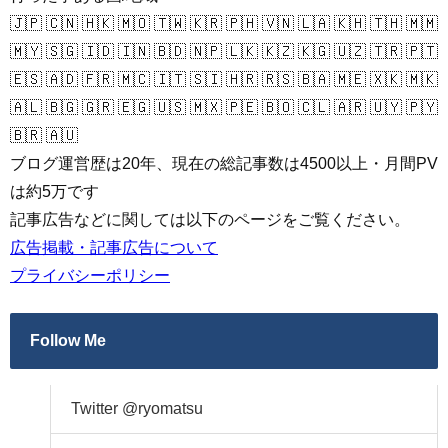
🇯🇵 🇨🇳 🇭🇰 🇲🇴 🇹🇼 🇰🇷 🇵🇭 🇻🇳 🇱🇦 🇰🇭 🇹🇭 🇲🇲
🇲🇾 🇸🇬 🇮🇩 🇮🇳 🇧🇩 🇳🇵 🇱🇰 🇰🇿 🇰🇬 🇺🇿 🇹🇷 🇵🇹
🇪🇸 🇦🇩 🇫🇷 🇲🇨 🇮🇹 🇸🇮 🇭🇷 🇷🇸 🇧🇦 🇲🇪 🇽🇰 🇲🇰
🇦🇱 🇧🇬 🇬🇷 🇪🇬 🇺🇸 🇲🇽 🇵🇪 🇧🇴 🇨🇱 🇦🇷 🇺🇾 🇵🇾
🇧🇷 🇦🇺
ブログ運営歴は20年、現在の総記事数は4500以上・月間PV
は約5万です
記事広告などに関しては以下のページをご覧ください。
広告掲載・記事広告について
プライバシーポリシー
Follow Me
Twitter @ryomatsu