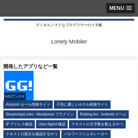
MENU
デジタルノマドなプログラマーのメモ帳
Lonely Mobiler
開発したアプリなど一覧
GG!アンテナ
Amazon セール情報サイト
子供に優しいホテル検索サイト
SimpleAppLinks - Wordpress プラグイン
Rolling Arc - Android ゲーム
IP アドレス確認
User Agent 確認
テキストの文字数を数えるやつ
テキストの差分を確認するやつ
パスワードジェネレーター