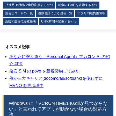
16進数,10進数,2進数変換するやつ
画像の EXIF を表示するやつ
国名とコードの一覧
複数言語による国名一覧
アプリ内通貨換算機
西暦和暦泰仏歴変換表
UNIX時間を変換するやつ
オススメ記事
あなたに寄り添う「Personal Agent」マカロン AI の紹
介 #PR
格安 SIM の povo を新規契約してみた
俺が三大キャリア(docomo/au/softbank)を使わずに
MVNO を選ぶ理由
Windows に「VCRUNTIME140.dllが見つからな
い」と言われてアプリが動かない場合の対処方
法