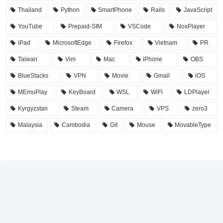
Thailand
Python
SmartPhone
Rails
JavaScript
YouTube
Prepaid-SIM
VSCode
NoxPlayer
iPad
MicrosoftEdge
Firefox
Vietnam
PR
Taiwan
Vim
Mac
iPhone
OBS
BlueStacks
VPN
Movie
Gmail
iOS
MEmuPlay
KeyBoard
WSL
WiFi
LDPlayer
Kyrgyzstan
Steam
Camera
VPS
zero3
Malaysia
Cambodia
Git
Mouse
MovableType