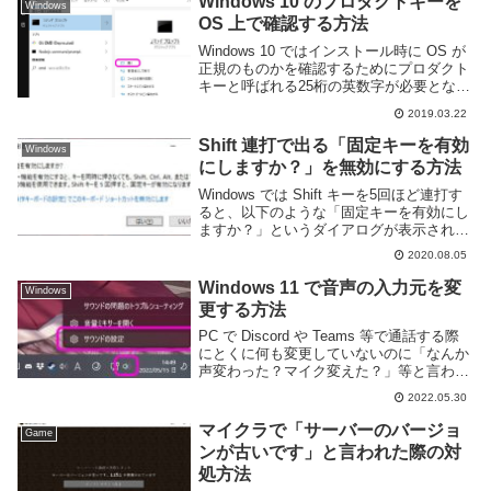
Windows 10 のプロダクトキーを
Windows
OS 上で確認する方法
Windows 10 ではインストール時に OS が
正規のものかを確認するためにプロダクト
キーと呼ばれる25桁の英数字が必要とな
る。通常はコンピューターの底面や側面に
2019.03.22
記載もしくはドキュメント等と一緒にある
はずだが、文字が掠れて読めなくなった...
Shift 連打で出る「固定キーを有効
Windows
にしますか？」を無効にする方法
Windows では Shift キーを5回ほど連打す
ると、以下のような「固定キーを有効にし
ますか？」というダイアログが表示され
る。固定キーを有効にしますか？固定キー
2020.08.05
を有効にすると、キーを同時に押さなくて
も、Shift, Ctrl, Alt...
Windows 11 で音声の入力元を変
Windows
更する方法
PC で Discord や Teams 等で通話する際
にとくに何も変更していないのに「なんか
声変わった？マイク変えた？」等と言われ
たり、マイクを接続したのに音を拾ってく
2022.05.30
れない等といったトラブルに遭遇した事は
ないだろうか。Windows で...
マイクラで「サーバーのバージョ
Game
ンが古いです」と言われた際の対
処方法