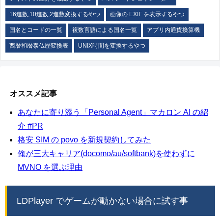
16進数,10進数,2進数変換するやつ
画像の EXIF を表示するやつ
国名とコードの一覧
複数言語による国名一覧
アプリ内通貨換算機
西暦和暦泰仏歴変換表
UNIX時間を変換するやつ
オススメ記事
あなたに寄り添う「Personal Agent」マカロン AI の紹
介 #PR
格安 SIM の povo を新規契約してみた
俺が三大キャリア(docomo/au/softbank)を使わずに
MVNO を選ぶ理由
LDPlayer でゲームが動かない場合に試す事