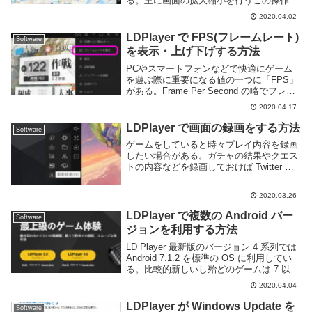
る。主に画面の拡大縮小を行うこの操作は
Google Maps などの地図アプリやゲームな
2020.04.02
どでよく使われる。スマートフォン向けの
ゲーム・アプリを PC で利用するため...
LDPlayer で FPS(フレームレート)
Software
を表示・上げ下げする方法
PCやスマートフォンなどで快適にゲーム
を遊ぶ際に重要になる値の一つに「FPS」
がある。Frame Per Second の略でフレー
ムレートとも呼ばれるこの値は、簡単に言
2020.04.17
うと一秒間に何回処理を行うかを示すもの
で、ゲームプレイにおいては快適に...
LDPlayer で画面の録画をする方法
Software
ゲームをしていると時々プレイ内容を録画
したい場合がある。ガチャの結果やクエス
トの内容などを録画しておけば Twitter な
どの SNS にシェアしたり YouTube にアッ
プロードしたりできる。スマートフォン向
2020.03.26
けのゲームを PC で遊ぶ...
LDPlayer で複数の Android バー
Software
ジョンを利用する方法
LD Player 最新版のバージョン 4 系列では
Android 7.1.2 を標準の OS に利用してい
る。比較的新しいし殆どのゲームは 7 以上
であれば動作するのであまり問題は無い。
2020.04.04
しかし、エミュレーターは実機と比べると
ゲームが動作...
LDPlayer が Windows Update を
Software