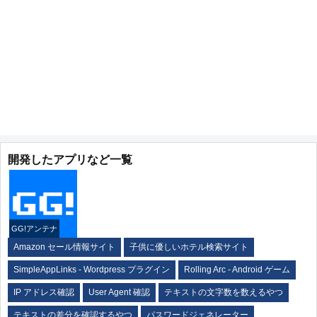
開発したアプリなど一覧
GG!アンテナ
Amazon セール情報サイト
子供に優しいホテル検索サイト
SimpleAppLinks - Wordpress プラグイン
Rolling Arc - Android ゲーム
IP アドレス確認
User Agent 確認
テキストの文字数を数えるやつ
テキストの差分を確認するやつ
パスワードジェネレーター