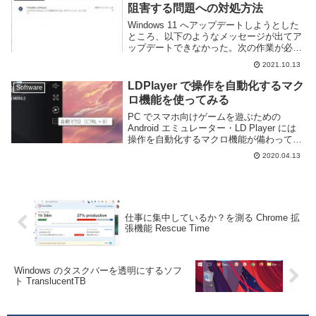
阻害する問題への対処方法
Windows 11 へアップデートしようとした
ところ、以下のようなメッセージが出てア
ップデートできなかった。次の作業が必要
ですインストールを続けて Windows の設
2021.10.13
定、個人ファイル、アプリを引き継ぐに
は、次の点に注意が必要です。Vir...
LDPlayer で操作を自動化するマク
Software
ロ機能を使ってみる
PC でスマホ向けゲームを遊ぶための
Android エミュレーター・LD Player には
操作を自動化するマクロ機能が備わってい
る。繰り返し何度も行う必要のある操作に
2020.04.13
対してかなり有効な機能だ。このページで
は自動マクロの使い方を簡単にでは...
仕事に集中しているか？を測る Chrome 拡
張機能 Rescue Time
Windows のタスクバーを透明にするソフ
ト TranslucentTB