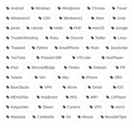
Android
Windows
Wordpress
Chrome
Travel
Windows10
OSX
Windows11
Atom
Unity
photo
Ubuntu
Hotel
PHP
macOS
Google
TroubleShooting
Ruby
Discord
Twitter
Linux
Thailand
Python
SmartPhone
Rails
JavaScript
YouTube
Prepaid-SIM
VSCode
NoxPlayer
iPad
MicrosoftEdge
Firefox
Vietnam
PR
Taiwan
Vim
Mac
iPhone
OBS
BlueStacks
VPN
Movie
Gmail
iOS
MEmuPlay
KeyBoard
WSL
WiFi
LDPlayer
Kyrgyzstan
Steam
Camera
VPS
zero3
Malaysia
Cambodia
Git
Mouse
MovableType