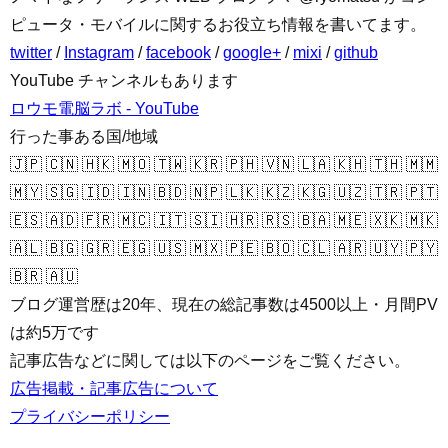
ピュータ・モバイルに関するお役立ち情報を書いてます。
twitter
/
Instagram
/
facebook
/
google+
/
mixi
/
github
YouTube チャンネルもあります
ロウモ電脳ラボ - YouTube
行った事ある国/地域
🇯🇵 🇨🇳 🇭🇰 🇲🇴 🇹🇼 🇰🇷 🇵🇭 🇻🇳 🇱🇦 🇰🇭 🇹🇭 🇲🇲
🇲🇾 🇸🇬 🇮🇩 🇮🇳 🇧🇩 🇳🇵 🇱🇰 🇰🇿 🇰🇬 🇺🇿 🇹🇷 🇵🇹
🇪🇸 🇦🇩 🇫🇷 🇲🇨 🇮🇹 🇸🇮 🇭🇷 🇷🇸 🇧🇦 🇲🇪 🇽🇰 🇲🇰
🇦🇱 🇧🇬 🇬🇷 🇪🇬 🇺🇸 🇲🇽 🇵🇪 🇧🇴 🇨🇱 🇦🇷 🇺🇾 🇵🇾
🇧🇷 🇦🇺
ブログ運営歴は20年、現在の総記事数は4500以上・月間PV
は約5万です
記事広告などに関しては以下のページをご覧ください。
広告掲載・記事広告について
プライバシーポリシー