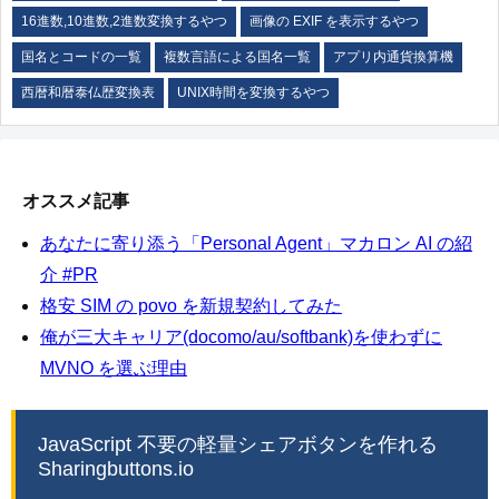
16進数,10進数,2進数変換するやつ
画像の EXIF を表示するやつ
国名とコードの一覧
複数言語による国名一覧
アプリ内通貨換算機
西暦和暦泰仏歴変換表
UNIX時間を変換するやつ
オススメ記事
あなたに寄り添う「Personal Agent」マカロン AI の紹
介 #PR
格安 SIM の povo を新規契約してみた
俺が三大キャリア(docomo/au/softbank)を使わずに
MVNO を選ぶ理由
JavaScript 不要の軽量シェアボタンを作れる
Sharingbuttons.io