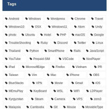
Tags
Android
Windows
Wordpress
Chrome
Travel
Windows10
OSX
Windows11
Atom
Unity
photo
Ubuntu
Hotel
PHP
macOS
Google
TroubleShooting
Ruby
Discord
Twitter
Linux
Thailand
Python
SmartPhone
Rails
JavaScript
YouTube
Prepaid-SIM
VSCode
NoxPlayer
iPad
MicrosoftEdge
Firefox
Vietnam
PR
Taiwan
Vim
Mac
iPhone
OBS
BlueStacks
VPN
Movie
Gmail
iOS
MEmuPlay
KeyBoard
WSL
WiFi
LDPlayer
Kyrgyzstan
Steam
Camera
VPS
zero3
Malaysia
Cambodia
Git
Mouse
MovableType