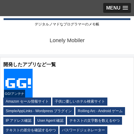
MENU
デジタルノマドなプログラマーのメモ帳
Lonely Mobiler
開発したアプリなど一覧
GG!アンテナ
Amazon セール情報サイト
子供に優しいホテル検索サイト
SimpleAppLinks - Wordpress プラグイン
Rolling Arc - Android ゲーム
IP アドレス確認
User Agent 確認
テキストの文字数を数えるやつ
テキストの差分を確認するやつ
パスワードジェネレーター