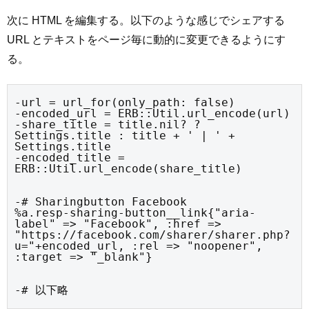
次に HTML を編集する。以下のような感じでシェアする
URL とテキストをページ毎に動的に変更できるようにす
る。
-url = url_for(only_path: false)

-encoded_url = ERB::Util.url_encode(url)

-share_title = title.nil? ? 
Settings.title : title + ' | ' + 
Settings.title

-encoded_title = 
ERB::Util.url_encode(share_title)
-# Sharingbutton Facebook

%a.resp-sharing-button__link{"aria-
label" => "Facebook", :href => 
"https://facebook.com/sharer/sharer.php?
u="+encoded_url, :rel => "noopener", 
:target => "_blank"}
-# 以下略