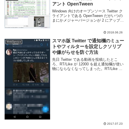
アント OpenTween
Windows 向けのオープンソース Twitter ク
ライアントである OpenTween だがいつの
まにかメジャーバージョンが 2 にアップさ
れていたようなので試しに使ってみる事に
した。Twitter との連携を行いタイムライン
2018.06.26
を表示さ...
スマホ版 Twitter で通知欄のミュー
WebService
トやフィルターを設定しクソリプ
や嫌がらせを防ぐ方法
先日 Twitter である動画を投稿したとこ
ろ、RT/Like が 12000 を超え通知欄が使い
物にならなくなってしまった。RT/Like の
数が多くなるとそれだけで通知欄が埋まっ
てしまう上に、知らない人からの @ ツイ
ートも沢山届くよ...
2017.07.23