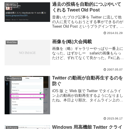
過去の投稿を自動的につぶやいて
WebSite
くれる Tweet Old Post
昔書いたブログ記事を Twitter に流して他
の人に見てもらおうとする事ができるのが
Tweet Old Post というプラグインです。
Twitter 経由のアクセス、バカに出来ないで
2014.01.29
すからね。インストール管理画面のプラグ
イン -> 新...
画像を(略)大会掲載
WebSite
画像を（略）ギャラリーやっぱり一番上に
なった。はずかしー safariの画像もらっ
たけど、ずれてなくて良かった。Fxにあわ
せたらずれにくいのかな。かっこいいかど
うかは別として勉強になったからよかっ
2007.05.07
た。CSSむづかしーね。次は新しいBLOG
の...
Twitter の動画が自動再生するのを
WebService
防ぐ
iOS 版 と Web 版で Twitter でタイムライ
ン上の動画が自動再生するようになりまし
たね。本日より順次、タイムライン上の動
画が自動再生になります。動画をタップし
て拡大するまで、音声はでません。現在は
iOSとWebでTwitter...
2015.06.17
Windows 用高機能 Twitter クライ
Software