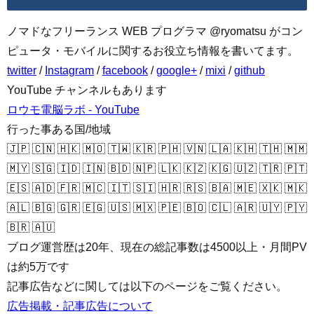
ノマドなフリーランス WEB プログラマ @ryomatsu がコン
ピュータ・モバイルに関するお役立ち情報を書いてます。
twitter
/
Instagram
/
facebook
/
google+
/
mixi
/
github
YouTube チャンネルもあります
ロウモ電脳ラボ - YouTube
行った事ある国/地域
🇯🇵 🇨🇳 🇭🇰 🇲🇴 🇹🇼 🇰🇷 🇵🇭 🇻🇳 🇱🇦 🇰🇭 🇹🇭 🇲🇲
🇲🇾 🇸🇬 🇮🇩 🇮🇳 🇧🇩 🇳🇵 🇱🇰 🇰🇿 🇰🇬 🇺🇿 🇹🇷 🇵🇹
🇪🇸 🇦🇩 🇫🇷 🇲🇨 🇮🇹 🇸🇮 🇭🇷 🇷🇸 🇧🇦 🇲🇪 🇽🇰 🇲🇰
🇦🇱 🇧🇬 🇬🇷 🇪🇬 🇺🇸 🇲🇽 🇵🇪 🇧🇴 🇨🇱 🇦🇷 🇺🇾 🇵🇾
🇧🇷 🇦🇺
ブログ運営歴は20年、現在の総記事数は4500以上・月間PV
は約5万です
記事広告などに関しては以下のページをご覧ください。
広告掲載・記事広告について