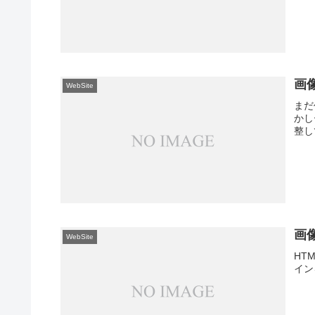
画
WebSite
まだ
かし
整し
画像
WebSite
HT
イン