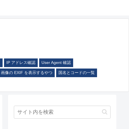
ム
IP アドレス確認
User Agent 確認
画像の EXIF を表示するやつ
国名とコードの一覧