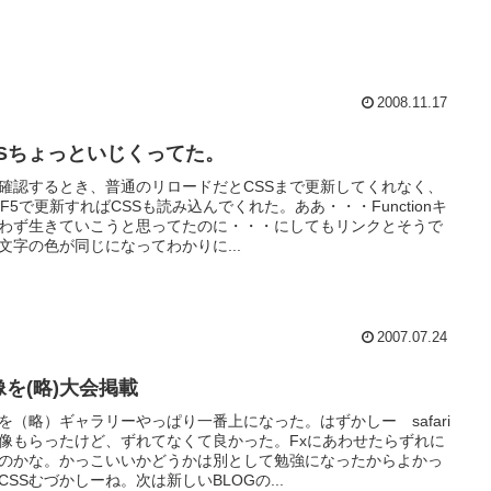
2008.11.17
SSちょっといじくってた。
確認するとき、普通のリロードだとCSSまで更新してくれなく、
rl+F5で更新すればCSSも読み込んでくれた。ああ・・・Functionキ
わず生きていこうと思ってたのに・・・にしてもリンクとそうで
文字の色が同じになってわかりに...
2007.07.24
像を(略)大会掲載
を（略）ギャラリーやっぱり一番上になった。はずかしー safari
像もらったけど、ずれてなくて良かった。Fxにあわせたらずれに
のかな。かっこいいかどうかは別として勉強になったからよかっ
CSSむづかしーね。次は新しいBLOGの...