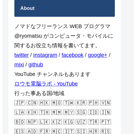
About
ノマドなフリーランス WEB プログラマ
@ryomatsu がコンピュータ・モバイルに
関するお役立ち情報を書いてます。
twitter
/
Instagram
/
facebook
/
google+
/
mixi
/
github
YouTube チャンネルもあります
ロウモ電脳ラボ - YouTube
行った事ある国/地域
🇯🇵 🇨🇳 🇭🇰 🇲🇴 🇹🇼 🇰🇷 🇵🇭 🇻🇳
🇱🇦 🇰🇭 🇹🇭 🇲🇲 🇲🇾 🇸🇬 🇮🇩 🇮🇳
🇧🇩 🇳🇵 🇱🇰 🇰🇿 🇰🇬 🇺🇿 🇹🇷 🇵🇹
🇪🇸 🇦🇩 🇫🇷 🇲🇨 🇮🇹 🇸🇮 🇭🇷 🇷🇸