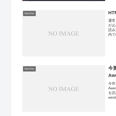
HT
WebSite
通常
が止
読み
内で
今
WebSite
Aw
今作
Aw
を読
wind