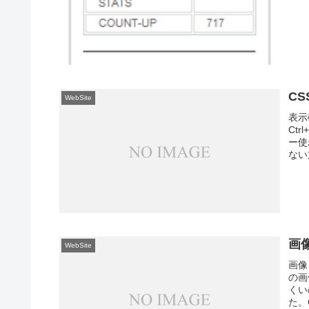
C
WebSite
表示
Ct
ー使
ない
画
WebSite
画像
の画
くい
た。