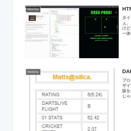
HT
WebSite
タイ
ぇ。
けど
一体
D
WebSite
ブロ
ザイ
版を
じゃ