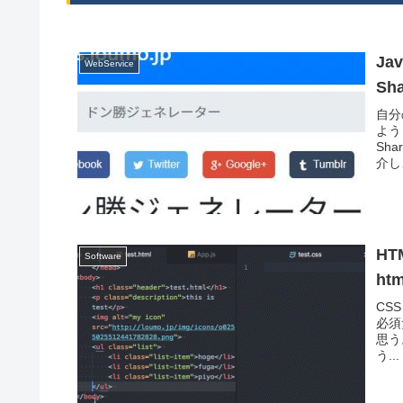
Ja
WebService
Sha
自分
よう
Sha
介しよ
HT
Software
htm
CS
必須
思う
う...