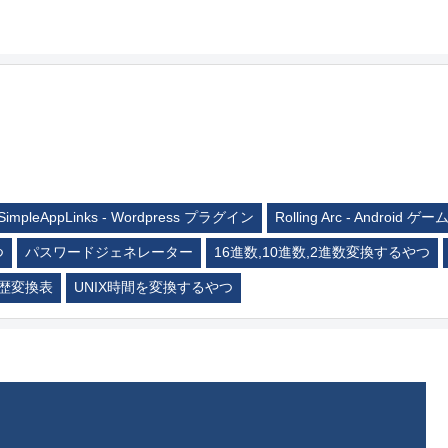
SimpleAppLinks - Wordpress プラグイン
Rolling Arc - Android ゲー
つ
パスワードジェネレーター
16進数,10進数,2進数変換するやつ
歴変換表
UNIX時間を変換するやつ