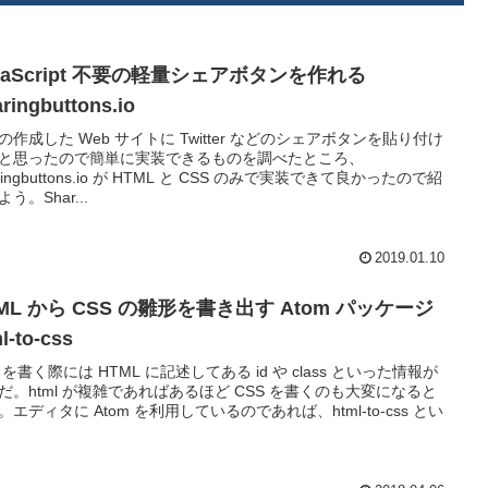
vaScript 不要の軽量シェアボタンを作れる
ringbuttons.io
の作成した Web サイトに Twitter などのシェアボタンを貼り付け
と思ったので簡単に実装できるものを調べたところ、
ringbuttons.io が HTML と CSS のみで実装できて良かったので紹
う。Shar...
2019.01.10
ML から CSS の雛形を書き出す Atom パッケージ
l-to-css
S を書く際には HTML に記述してある id や class といった情報が
だ。html が複雑であればあるほど CSS を書くのも大変になると
。エディタに Atom を利用しているのであれば、html-to-css とい