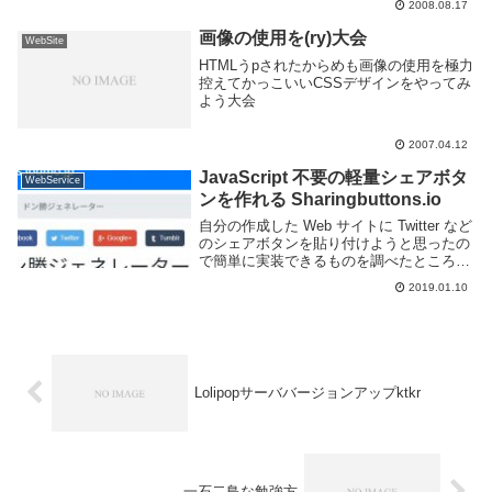
2008.08.17
画像の使用を(ry)大会
WebSite
HTMLうpされたからめも画像の使用を極力
控えてかっこいいCSSデザインをやってみ
よう大会
2007.04.12
JavaScript 不要の軽量シェアボタ
WebService
ンを作れる Sharingbuttons.io
自分の作成した Web サイトに Twitter など
のシェアボタンを貼り付けようと思ったの
で簡単に実装できるものを調べたところ、
Sharingbuttons.io が HTML と CSS のみで
2019.01.10
実装できて良かったので紹介しよう。
Shar...
Lolipopサーババージョンアップktkr
一石二鳥な勉強方