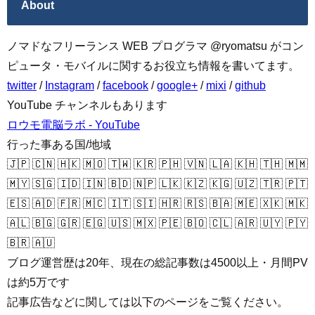
About
ノマドなフリーランス WEB プログラマ @ryomatsu がコン
ピュータ・モバイルに関するお役立ち情報を書いてます。
twitter
/
Instagram
/
facebook
/
google+
/
mixi
/
github
YouTube チャンネルもあります
ロウモ電脳ラボ - YouTube
行った事ある国/地域
🇯🇵 🇨🇳 🇭🇰 🇲🇴 🇹🇼 🇰🇷 🇵🇭 🇻🇳 🇱🇦 🇰🇭 🇹🇭 🇲🇲
🇲🇾 🇸🇬 🇮🇩 🇮🇳 🇧🇩 🇳🇵 🇱🇰 🇰🇿 🇰🇬 🇺🇿 🇹🇷 🇵🇹
🇪🇸 🇦🇩 🇫🇷 🇲🇨 🇮🇹 🇸🇮 🇭🇷 🇷🇸 🇧🇦 🇲🇪 🇽🇰 🇲🇰
🇦🇱 🇧🇬 🇬🇷 🇪🇬 🇺🇸 🇲🇽 🇵🇪 🇧🇴 🇨🇱 🇦🇷 🇺🇾 🇵🇾
🇧🇷 🇦🇺
ブログ運営歴は20年、現在の総記事数は4500以上・月間PV
は約5万です
記事広告などに関しては以下のページをご覧ください。