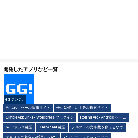
開発したアプリなど一覧
GG!アンテナ
Amazon セール情報サイト
子供に優しいホテル検索サイト
SimpleAppLinks - Wordpress プラグイン
Rolling Arc - Android ゲーム
IP アドレス確認
User Agent 確認
テキストの文字数を数えるやつ
テキストの差分を確認するやつ
パスワードジェネレーター