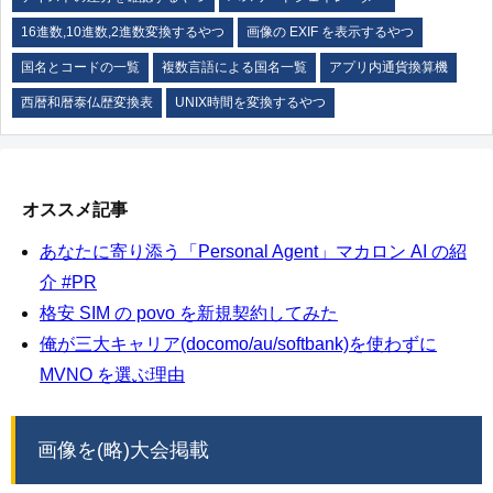
16進数,10進数,2進数変換するやつ
画像の EXIF を表示するやつ
国名とコードの一覧
複数言語による国名一覧
アプリ内通貨換算機
西暦和暦泰仏歴変換表
UNIX時間を変換するやつ
オススメ記事
あなたに寄り添う「Personal Agent」マカロン AI の紹
介 #PR
格安 SIM の povo を新規契約してみた
俺が三大キャリア(docomo/au/softbank)を使わずに
MVNO を選ぶ理由
画像を(略)大会掲載