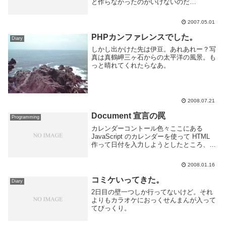
と作らなかったのがいけないのだ
が。。。 あと微調整して提出かのう。
safariのSS欲しいし。
2007.05.01
PHPカンファレンスでした。
Diary
しかし出かけた先は伊豆。あれあれー？写
真は真鶴岬三ヶ石からの太平洋の風景。も
っと晴れてくれたらなあ。
2008.07.21
Document 宣言の罠
Programming
カレンダーコントール色々ここにある
JavaScript のカレンダーを使って HTML
作って日付を入力しようとしたところ、
Firefox ではカレンダーが左上にはみ出て
ドラッグも出来ない状況になった。上記
2008.01.16
WEBページ上では Firefo...
コミケいってきた。
Diary
2日目の壁一つしか行ってないけど。それ
よりもカラオケにおっくせんまんが入って
てびっくり。