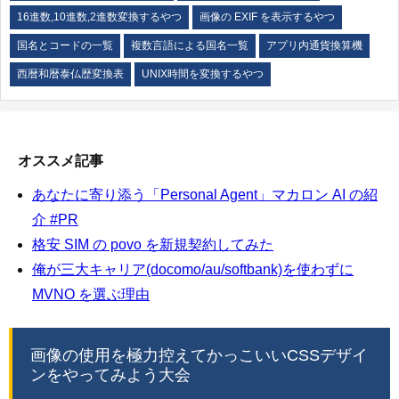
16進数,10進数,2進数変換するやつ
画像の EXIF を表示するやつ
国名とコードの一覧
複数言語による国名一覧
アプリ内通貨換算機
西暦和暦泰仏歴変換表
UNIX時間を変換するやつ
オススメ記事
あなたに寄り添う「Personal Agent」マカロン AI の紹
介 #PR
格安 SIM の povo を新規契約してみた
俺が三大キャリア(docomo/au/softbank)を使わずに
MVNO を選ぶ理由
画像の使用を極力控えてかっこいいCSSデザイ
ンをやってみよう大会