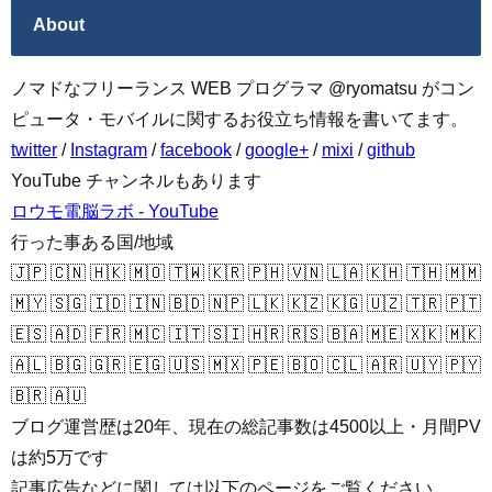
About
ノマドなフリーランス WEB プログラマ @ryomatsu がコン
ピュータ・モバイルに関するお役立ち情報を書いてます。
twitter
/
Instagram
/
facebook
/
google+
/
mixi
/
github
YouTube チャンネルもあります
ロウモ電脳ラボ - YouTube
行った事ある国/地域
🇯🇵 🇨🇳 🇭🇰 🇲🇴 🇹🇼 🇰🇷 🇵🇭 🇻🇳 🇱🇦 🇰🇭 🇹🇭 🇲🇲
🇲🇾 🇸🇬 🇮🇩 🇮🇳 🇧🇩 🇳🇵 🇱🇰 🇰🇿 🇰🇬 🇺🇿 🇹🇷 🇵🇹
🇪🇸 🇦🇩 🇫🇷 🇲🇨 🇮🇹 🇸🇮 🇭🇷 🇷🇸 🇧🇦 🇲🇪 🇽🇰 🇲🇰
🇦🇱 🇧🇬 🇬🇷 🇪🇬 🇺🇸 🇲🇽 🇵🇪 🇧🇴 🇨🇱 🇦🇷 🇺🇾 🇵🇾
🇧🇷 🇦🇺
ブログ運営歴は20年、現在の総記事数は4500以上・月間PV
は約5万です
記事広告などに関しては以下のページをご覧ください。