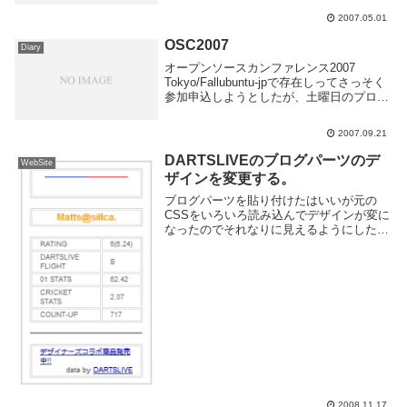
safariのSS欲しいし。
2007.05.01
OSC2007
Diary
オープンソースカンファレンス2007
Tokyo/Fallubuntu-jpで存在しってさっそく
参加申込しようとしたが、土曜日のプログ
ラムはほとんど満員状態になってた。皆早
すぎ！ 金曜日は仕事だもんなあ・・・
2007.09.21
SQLとFirefox拡張申し込...
DARTSLIVEのブログパーツのデ
WebSite
ザインを変更する。
ブログパーツを貼り付けたはいいが元の
CSSをいろいろ読み込んでデザインが変に
なったのでそれなりに見えるようにした。
きっとiframe版を使えばそんなこと考えな
くていいんだけど、iframeはあまり好きじ
ゃないのでパス。↓俺のBLOG(という...
2008.11.17