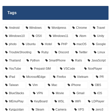
Tags
Android
Windows
Wordpress
Chrome
Travel
Windows10
OSX
Windows11
Atom
Unity
photo
Ubuntu
Hotel
PHP
macOS
Google
TroubleShooting
Ruby
Discord
Twitter
Linux
Thailand
Python
SmartPhone
Rails
JavaScript
YouTube
Prepaid-SIM
VSCode
NoxPlayer
iPad
MicrosoftEdge
Firefox
Vietnam
PR
Taiwan
Vim
Mac
iPhone
OBS
BlueStacks
VPN
Movie
Gmail
iOS
MEmuPlay
KeyBoard
WSL
WiFi
LDPlayer
Kyrgyzstan
Steam
Camera
VPS
zero3