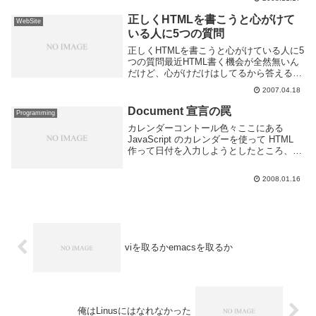
正しくHTMLを書こうと心がけて
WebSite
いる人に5つの質問
正しくHTMLを書こうと心がけている人に5
つの質問最近HTML書く機会が全然無いん
だけど、心がけだけはしてるから答える。
ちなみにこのBLOGをlintにかけると27点し
2007.04.18
か取れない。今新テンプレ制作中・・・1)
HTML文書を制作する際に使用...
Document 宣言の罠
Programming
カレンダーコントール色々ここにある
JavaScript のカレンダーを使って HTML
作って日付を入力しようとしたところ、
Firefox ではカレンダーが左上にはみ出て
ドラッグも出来ない状況になった。上記
2008.01.16
WEBページ上では Firefo...
viを取るかemacsを取るか
俺はLinusにはなれなかった