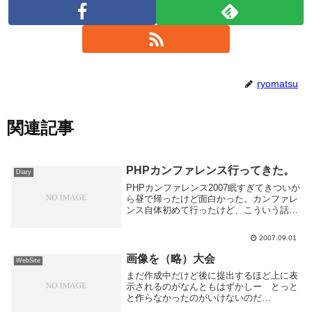
ryomatsu
関連記事
PHPカンファレンス行ってきた。
Diary
PHPカンファレンス2007眠すぎてきついか
ら昼で帰ったけど面白かった。カンファレ
ンス自体初めて行ったけど、こういう話聞
けるのは勉強になる(午前の２つ目はPHP
ほとんど関係なかったけどそれでも良かっ
2007.09.01
た)。次は懇親会まで行きたいなー聞けな
かっ...
画像を（略）大会
WebSite
まだ作成中だけど後に提出するほど上に表
示されるのがなんともはずかしー とっと
と作らなかったのがいけないのだ
が。。。 あと微調整して提出かのう。