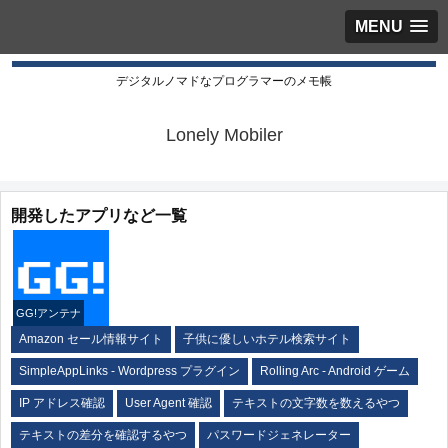
MENU
デジタルノマドなプログラマーのメモ帳
Lonely Mobiler
開発したアプリなど一覧
GG!アンテナ
Amazon セール情報サイト
子供に優しいホテル検索サイト
SimpleAppLinks - Wordpress プラグイン
Rolling Arc - Android ゲーム
IP アドレス確認
User Agent 確認
テキストの文字数を数えるやつ
テキストの差分を確認するやつ
パスワードジェネレーター