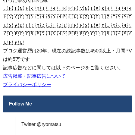
行った事ある国/地域
🇯🇵 🇨🇳 🇭🇰 🇲🇴 🇹🇼 🇰🇷 🇵🇭 🇻🇳 🇱🇦 🇰🇭 🇹🇭 🇲🇲
🇲🇾 🇸🇬 🇮🇩 🇮🇳 🇧🇩 🇳🇵 🇱🇰 🇰🇿 🇰🇬 🇺🇿 🇹🇷 🇵🇹
🇪🇸 🇦🇩 🇫🇷 🇲🇨 🇮🇹 🇸🇮 🇭🇷 🇷🇸 🇧🇦 🇲🇪 🇽🇰 🇲🇰
🇦🇱 🇧🇬 🇬🇷 🇪🇬 🇺🇸 🇲🇽 🇵🇪 🇧🇴 🇨🇱 🇦🇷 🇺🇾 🇵🇾
🇧🇷 🇦🇺
ブログ運営歴は20年、現在の総記事数は4500以上・月間PV
は約5万です
記事広告などに関しては以下のページをご覧ください。
広告掲載・記事広告について
プライバシーポリシー
Follow Me
Twitter @ryomatsu