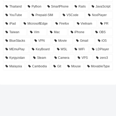
Thailand
Python
SmartPhone
Rails
JavaScript
YouTube
Prepaid-SIM
VSCode
NoxPlayer
iPad
MicrosoftEdge
Firefox
Vietnam
PR
Taiwan
Vim
Mac
iPhone
OBS
BlueStacks
VPN
Movie
Gmail
iOS
MEmuPlay
KeyBoard
WSL
WiFi
LDPlayer
Kyrgyzstan
Steam
Camera
VPS
zero3
Malaysia
Cambodia
Git
Mouse
MovableType