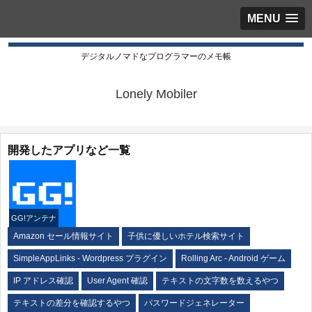
MENU
デジタルノマドなプログラマーのメモ帳
Lonely Mobiler
開発したアプリなど一覧
GG!アンテナ
Amazon セール情報サイト
子供に優しいホテル検索サイト
SimpleAppLinks - Wordpress プラグイン
Rolling Arc - Android ゲーム
IP アドレス確認
User Agent 確認
テキストの文字数を数えるやつ
テキストの差分を確認するやつ
パスワードジェネレーター