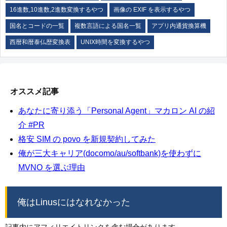
16進数,10進数,2進数変換するやつ
画像の EXIF を表示するやつ
国名とコードの一覧
複数言語による国名一覧
アプリ内通貨換算機
西暦和暦泰仏歴変換表
UNIX時間を変換するやつ
オススメ記事
あなたに寄り添う「Personal Agent」マカロン AI の紹
介 #PR
格安 SIM の povo を新規契約してみた
俺が三大キャリア(docomo/au/softbank)を使わずに
MVNO を選ぶ理由
俺はLinusにはなれなかった
記事内にアフィリエイトリンクを含む場合があります