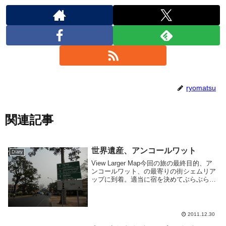
ryomatsu
関連記事
世界遺産、アンコールワット
Diary
View Larger Map今回の旅の最終目的、ア
ンコールワット、の最寄りの街シェムリア
ップに到着。適当に宿を決めてぶらぶら。
アンコールワットへは明日の朝からいくこ
とにした。このへんで帰りのチケットを入
手。AirAsiaを使いたかったので...
2011.12.30