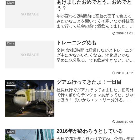
あけましたおめでとう。おめでと
Diary
う？
年が変わる2時間前に高校の面子で集まる
みたいなことを聞いてくそ寒いなか科技高
まで行って校舎の前で酒飲んでました。卒
業以来会ってない人もいたしのう。そのま
2009.01.01
ま亀戸天神行っておみくじ引いてその辺の
飲み屋に入ってｇｄｇｄしてました。正月
トレーニングめも
Diary
から飲み過ぎ...
全体 食後2時間は経過しないとトレーニン
グ中におなかいたくなる。消化遅いかな
早めに水分取る。でも飲みすぎない。いま
だによく間違える。 毎日やらない。飽き
るから。 ストレッチ ストレッチ(柔軟体操)
2010.04.22
方法 ダイエットとか書いてあるけど関係
なく...
グアム行ってきたよ！一日目
Diary
社員旅行でグアム行ってきました。初海外
で行く前からテンションあがってた、ひゃ
っほう！ 長いからエントリー分ける。大
雑把な日程は、金曜日の深夜出発->月曜の
午前中帰国。その間ずっと自由行動(夕飯
一回だけ一緒に食べる) そんな感じで超
FREE。...
2008.10.06
2016年が終わろうとしている
Diary
今日で2016年も終わりですね。今年は年始