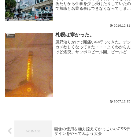
あたりから仕事を少し受けたりしていたの
で無職と名乗る事はできなくなってしまっ
て残念。とはいえ、そんなに仕事やってる
わけでも収入が多いわけでもないし、気分
的には無職と変わらないかな。今年も前年
2016.12.31
に引き続...
札幌は寒かった。
Diary
風邪治りかけで頭痛い中行ってきた。デジ
カメ欲しくなってきた・・・よくわからん
けど煙突。サッポロビール園。ビールどこ
ろか酒弱いので一杯だけー 肉うめえ！夜
は頭いたかったのですぐ寝た。先輩たちは
夜の街へと以下省略ホテルにCiscoの何か
があった...
2007.12.15
画像の使用を極力控えてかっこいいCSSデ
ザインをやってみよう大会