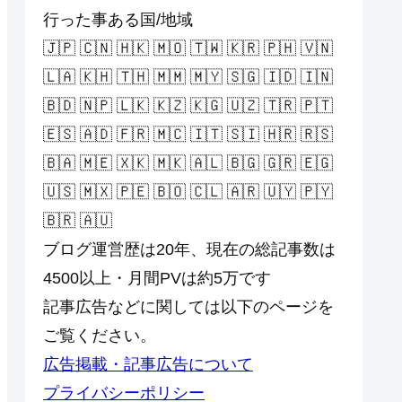
行った事ある国/地域
🇯🇵 🇨🇳 🇭🇰 🇲🇴 🇹🇼 🇰🇷 🇵🇭 🇻🇳
🇱🇦 🇰🇭 🇹🇭 🇲🇲 🇲🇾 🇸🇬 🇮🇩 🇮🇳
🇧🇩 🇳🇵 🇱🇰 🇰🇿 🇰🇬 🇺🇿 🇹🇷 🇵🇹
🇪🇸 🇦🇩 🇫🇷 🇲🇨 🇮🇹 🇸🇮 🇭🇷 🇷🇸
🇧🇦 🇲🇪 🇽🇰 🇲🇰 🇦🇱 🇧🇬 🇬🇷 🇪🇬
🇺🇸 🇲🇽 🇵🇪 🇧🇴 🇨🇱 🇦🇷 🇺🇾 🇵🇾
🇧🇷 🇦🇺
ブログ運営歴は20年、現在の総記事数は
4500以上・月間PVは約5万です
記事広告などに関しては以下のページを
ご覧ください。
広告掲載・記事広告について
プライバシーポリシー