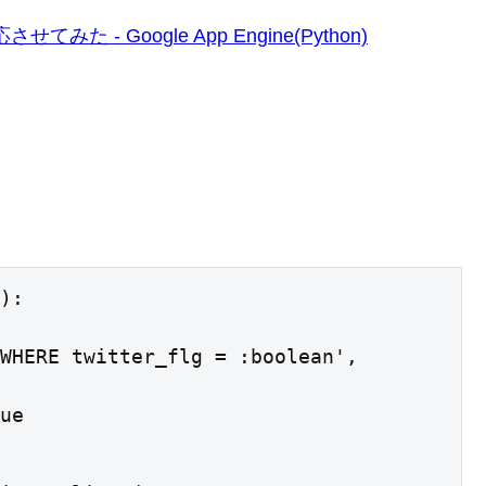
みた - Google App Engine(Python)
):

rue