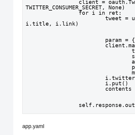
		client = oauth.TwitterClient(TWITTER_CONSUMER_KEY, 
TWITTER_CONSUMER_SECRET, None)

		for i in ret:

			tweet = u"[%s] %s %s" % (i.site_title, 
i.title, i.link)
			param = {'status': tweet}

			client.make_request(TWITTER_POST_URL,

				token = TWITTER_ACCESS_TOKEN,

				secret = TWITTER_ACCESS_TOKEN_SECRET,

				additional_params = param,

				protected = True,

				method = 'POST')

			i.twitter_flg = True

			i.put()

			conten
		self.response.ou
app.yaml