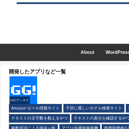
About
WordPres
開発したアプリなど一覧
GG!アンテナ
Amazon セール情報サイト
子供に優しいホテル検索サイト
テキストの文字数を数えるやつ
テキストの差分を確認するや
複数言語による国名一覧
アプリ内通貨換算機
西暦和暦泰仏