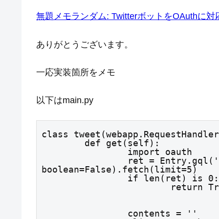
無題メモランダム: TwitterボットをOAuthに対応させて
ありがとうございます。
一応実装箇所をメモ
以下はmain.py
class tweet(webapp.RequestHandler
	def get(self):

		import oauth

		ret = Entry.gql('WHERE twitter_flg = :boolean', 
boolean=False).fetch(limit=5)

		if len(ret) is 0:

			return T
		contents = ''
