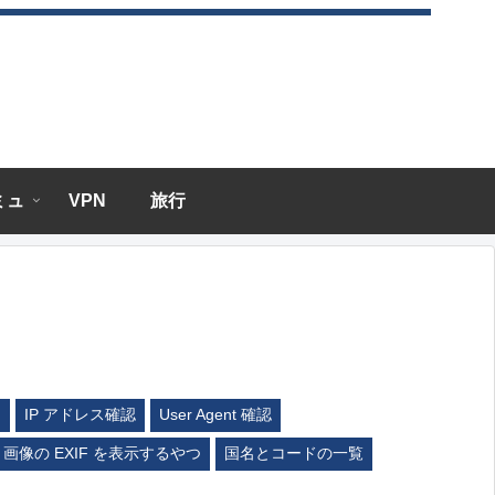
エミュ
VPN
旅行
ム
IP アドレス確認
User Agent 確認
画像の EXIF を表示するやつ
国名とコードの一覧