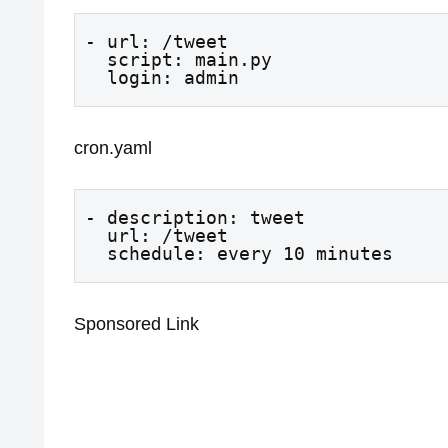
- url: /tweet

  script: main.py

  login: admin
cron.yaml
- description: tweet

  url: /tweet

  schedule: every 10 minutes
Sponsored Link