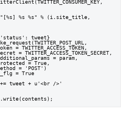
ts += tweet + u'<br />'
t.write(contents);