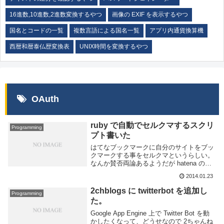
16進数,10進数,2進数変換するやつ
画像の EXIF を表示するやつ
国名とコードの一覧
複数言語による国名一覧
アプリ内通貨換算機
西暦和暦泰仏歴変換表
UNIX時間を変換するやつ
OAuth
ruby で自動でセルクマするスクリ
Programming
プト書いた
はてなブックマークに自分のサイトをブッ
クマークする事をセルクマというらしい。
なんか賛否両論あるようだが hatena の
jkondo 氏が1件までならOKと言うので気が
2014.01.23
向いた時にやるようにしている。1件は禁
止じゃないです / “セルクマし...
2chblogs に twitterbot を追加し
Programming
た。
Google App Engine 上で Twitter Bot を動
かしたくなって、どうせなので 2ちゃんね