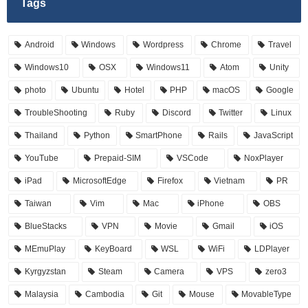
Tags
Android
Windows
Wordpress
Chrome
Travel
Windows10
OSX
Windows11
Atom
Unity
photo
Ubuntu
Hotel
PHP
macOS
Google
TroubleShooting
Ruby
Discord
Twitter
Linux
Thailand
Python
SmartPhone
Rails
JavaScript
YouTube
Prepaid-SIM
VSCode
NoxPlayer
iPad
MicrosoftEdge
Firefox
Vietnam
PR
Taiwan
Vim
Mac
iPhone
OBS
BlueStacks
VPN
Movie
Gmail
iOS
MEmuPlay
KeyBoard
WSL
WiFi
LDPlayer
Kyrgyzstan
Steam
Camera
VPS
zero3
Malaysia
Cambodia
Git
Mouse
MovableType