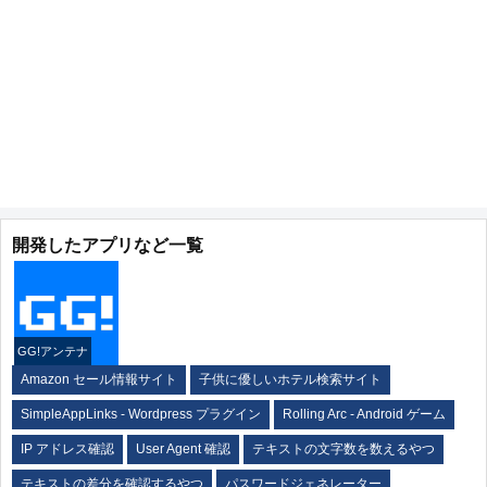
開発したアプリなど一覧
GG!アンテナ
Amazon セール情報サイト
子供に優しいホテル検索サイト
SimpleAppLinks - Wordpress プラグイン
Rolling Arc - Android ゲーム
IP アドレス確認
User Agent 確認
テキストの文字数を数えるやつ
テキストの差分を確認するやつ
パスワードジェネレーター