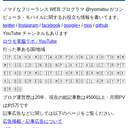
ノマドなフリーランス WEB プログラマ @ryomatsu がコン
ピュータ・モバイルに関するお役立ち情報を書いてます。
twitter
/
Instagram
/
facebook
/
google+
/
mixi
/
github
YouTube チャンネルもあります
ロウモ電脳ラボ - YouTube
行った事ある国/地域
🇯🇵 🇨🇳 🇭🇰 🇲🇴 🇹🇼 🇰🇷 🇵🇭 🇻🇳 🇱🇦 🇰🇭 🇹🇭 🇲🇲
🇲🇾 🇸🇬 🇮🇩 🇮🇳 🇧🇩 🇳🇵 🇱🇰 🇰🇿 🇰🇬 🇺🇿 🇹🇷 🇵🇹
🇪🇸 🇦🇩 🇫🇷 🇲🇨 🇮🇹 🇸🇮 🇭🇷 🇷🇸 🇧🇦 🇲🇪 🇽🇰 🇲🇰
🇦🇱 🇧🇬 🇬🇷 🇪🇬 🇺🇸 🇲🇽 🇵🇪 🇧🇴 🇨🇱 🇦🇷 🇺🇾 🇵🇾
🇧🇷 🇦🇺
ブログ運営歴は20年、現在の総記事数は4500以上・月間PV
は約5万です
記事広告などに関しては以下のページをご覧ください。
広告掲載・記事広告について