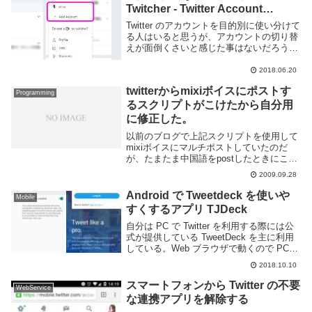
Twitcher - Twitter Account
Switcher
Twitter のアカウントを目的別に使い分けて
る人はいると思うが、アカウントの切り替
えが面倒くさいと感じた事はないだろう
か。Twitter のスマートフォンアプリでは簡
単にアカウントを切り替えられるが、残念
2018.06.20
ながら Web ブラウザ版はその...
twitterからmixiボイスにポストす
Programming
るスクリプトがこけたから自分用
に修正した。
以前のブログで上記スクリプトを使用して
mixiボイスにマルチポストしていたのだ
が、たまたま中国語をpostしたときにこけ
たので場当たり的に修正した。エラーメッ
2009.09.28
セージは以下の通り何故こけたかというと
EUC-JPに入っていない文字を入力したか
Android で Tweetdeck を使いや
Mobile
ら...
すくするアプリ TJDeck
自分は PC で Twitter を利用する際には公
式が提供している TweetDeck を主に利用
している。Web ブラウザで動くので PC
環境に依存する事なく利用できるので便利
2018.10.10
だ。一応 TweetDeck はモバイルの Web ブ
ラウ...
スマートフォンから Twitter の不要
WebService
な連携アプリを解除する