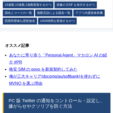
16進数,10進数,2進数変換するやつ
画像の EXIF を表示するやつ
国名とコードの一覧
複数言語による国名一覧
アプリ内通貨換算機
西暦和暦泰仏歴変換表
UNIX時間を変換するやつ
オススメ記事
あなたに寄り添う「Personal Agent」マカロン AI の紹
介 #PR
格安 SIM の povo を新規契約してみた
俺が三大キャリア(docomo/au/softbank)を使わずに
MVNO を選ぶ理由
PC 版 Twitter の通知をコントロール・設定し、
嫌がらせやクソリプを防ぐ方法