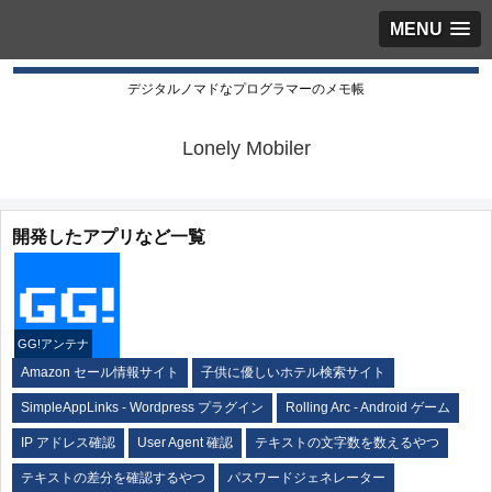
MENU
デジタルノマドなプログラマーのメモ帳
Lonely Mobiler
開発したアプリなど一覧
GG!アンテナ
Amazon セール情報サイト
子供に優しいホテル検索サイト
SimpleAppLinks - Wordpress プラグイン
Rolling Arc - Android ゲーム
IP アドレス確認
User Agent 確認
テキストの文字数を数えるやつ
テキストの差分を確認するやつ
パスワードジェネレーター