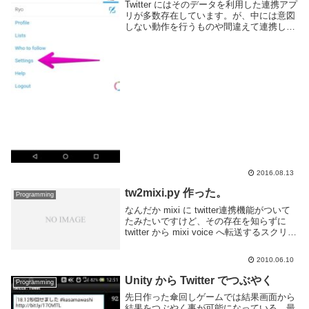
Twitter にはそのデータを利用した連携アプ
リが多数存在しています。が、中には意図
しない動作を行うものや間違えて連携して
しまったなんて事もあります。また、長期
間利用しない連携アプリは悪用されない為
にも早めに連携を解除しておくべきでしょ
う...
2016.08.13
tw2mixi.py 作った。
Programming
なんだか mixi に twitter連携機能がついて
たみたいですけど、その存在を知らずに
twitter から mixi voice へ転送するスクリプ
トを作った。作ったというか以前使用して
た物が使えなくなったので作り直した。多
2010.06.10
分、普通の...
Unity から Twitter でつぶやく
Programming
先日作った傘回しゲームでは結果画面から
結果をつぶやく事が可能になっている。最