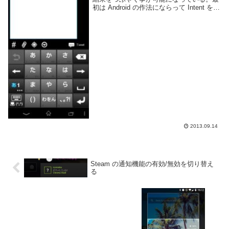
初は Android の作法にならって Intent を投
げる方法を探していたのだけど、
Application.OpenURL で Twitter の URL を
指...
2013.09.14
Steam の通知機能の有効/無効を切り替え
る