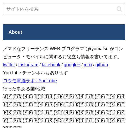
About
ノマドなフリーランス WEB プログラマ @ryomatsu がコン
ピュータ・モバイルに関するお役立ち情報を書いてます。
twitter
/
Instagram
/
facebook
/
google+
/
mixi
/
github
YouTube チャンネルもあります
ロウモ電脳ラボ - YouTube
行った事ある国/地域
🇯🇵 🇨🇳 🇭🇰 🇲🇴 🇹🇼 🇰🇷 🇵🇭 🇻🇳 🇱🇦 🇰🇭 🇹🇭 🇲🇲
🇲🇾 🇸🇬 🇮🇩 🇮🇳 🇧🇩 🇳🇵 🇱🇰 🇰🇿 🇰🇬 🇺🇿 🇹🇷 🇵🇹
🇪🇸 🇦🇩 🇫🇷 🇲🇨 🇮🇹 🇸🇮 🇭🇷 🇷🇸 🇧🇦 🇲🇪 🇽🇰 🇲🇰
🇦🇱 🇧🇬 🇬🇷 🇪🇬 🇺🇸 🇲🇽 🇵🇪 🇧🇴 🇨🇱 🇦🇷 🇺🇾 🇵🇾