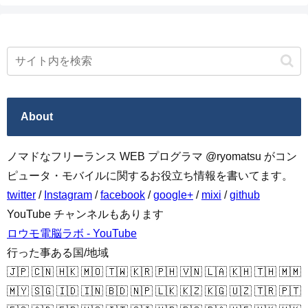
About
ノマドなフリーランス WEB プログラマ @ryomatsu がコン
ピュータ・モバイルに関するお役立ち情報を書いてます。
twitter
/
Instagram
/
facebook
/
google+
/
mixi
/
github
YouTube チャンネルもあります
ロウモ電脳ラボ - YouTube
行った事ある国/地域
🇯🇵 🇨🇳 🇭🇰 🇲🇴 🇹🇼 🇰🇷 🇵🇭 🇻🇳 🇱🇦 🇰🇭 🇹🇭 🇲🇲
🇲🇾 🇸🇬 🇮🇩 🇮🇳 🇧🇩 🇳🇵 🇱🇰 🇰🇿 🇰🇬 🇺🇿 🇹🇷 🇵🇹