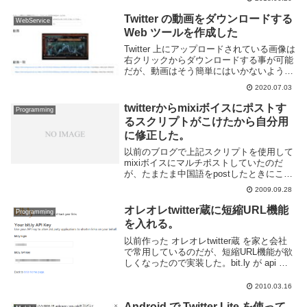
を表示さ...
Twitter の動画をダウンロードする
WebService
Web ツールを作成した
Twitter 上にアップロードされている画像は
右クリックからダウンロードする事が可能
だが、動画はそう簡単にはいかないよう
だ。動画をダウンロードしたい場合は、基
2020.07.03
本的にはダウンロード用のツールを用いる
事になる。というわけで Web ブラウザ
twitterからmixiボイスにポストす
Programming
か...
るスクリプトがこけたから自分用
に修正した。
以前のブログで上記スクリプトを使用して
mixiボイスにマルチポストしていたのだ
が、たまたま中国語をpostしたときにこけ
たので場当たり的に修正した。エラーメッ
2009.09.28
セージは以下の通り何故こけたかというと
EUC-JPに入っていない文字を入力したか
オレオレtwitter蔵に短縮URL機能
Programming
ら...
を入れる。
以前作った オレオレtwitter蔵 を家と会社
で常用しているのだが、短縮URL機能が欲
しくなったので実装した。bit.ly が api を
公開しているのでそれを使って作ります。
bit.ly の api を使用するには登録が必要だ
2010.03.16
けど、us...
Android で Twitter Lite を使って