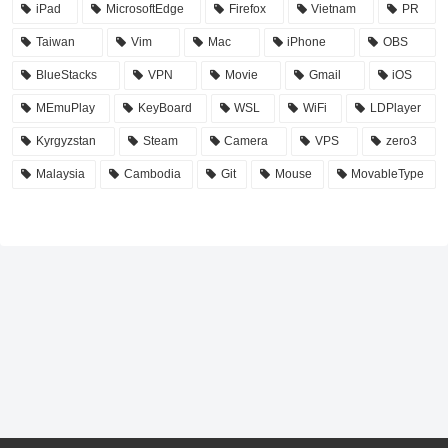
iPad
MicrosoftEdge
Firefox
Vietnam
PR
Taiwan
Vim
Mac
iPhone
OBS
BlueStacks
VPN
Movie
Gmail
iOS
MEmuPlay
KeyBoard
WSL
WiFi
LDPlayer
Kyrgyzstan
Steam
Camera
VPS
zero3
Malaysia
Cambodia
Git
Mouse
MovableType