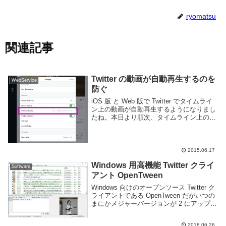
ryomatsu
関連記事
Twitter の動画が自動再生するのを
WebService
防ぐ
iOS 版 と Web 版で Twitter でタイムライ
ン上の動画が自動再生するようになりまし
たね。本日より順次、タイムライン上の動
画が自動再生になります。動画をタップし
て拡大するまで、音声はでません。現在は
iOSとWebでTwitter...
2015.06.17
Windows 用高機能 Twitter クライ
Software
アント OpenTween
Windows 向けのオープンソース Twitter ク
ライアントである OpenTween だがいつの
まにかメジャーバージョンが 2 にアップさ
れていたようなので試しに使ってみる事に
した。Twitter との連携を行いタイムライン
2018.06.26