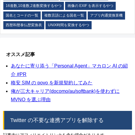
16進数,10進数,2進数変換するやつ
画像の EXIF を表示するやつ
国名とコードの一覧
複数言語による国名一覧
アプリ内通貨換算機
西暦和暦泰仏歴変換表
UNIX時間を変換するやつ
オススメ記事
あなたに寄り添う「Personal Agent」マカロン AI の紹
介 #PR
格安 SIM の povo を新規契約してみた
俺が三大キャリア(docomo/au/softbank)を使わずに
MVNO を選ぶ理由
Twitter の不要な連携アプリを解除する
記事内にアフィリエイトリンクを含む場合があります