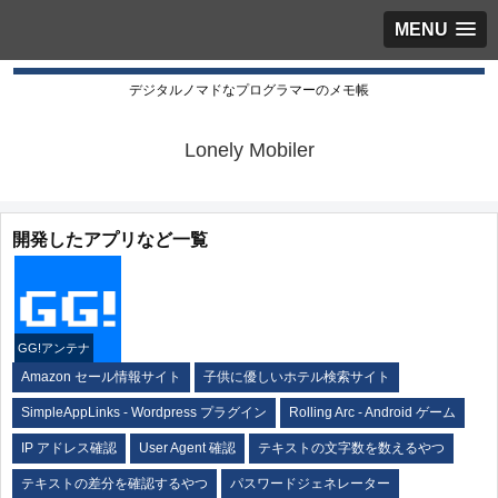
MENU
デジタルノマドなプログラマーのメモ帳
Lonely Mobiler
開発したアプリなど一覧
GG!アンテナ
Amazon セール情報サイト
子供に優しいホテル検索サイト
SimpleAppLinks - Wordpress プラグイン
Rolling Arc - Android ゲーム
IP アドレス確認
User Agent 確認
テキストの文字数を数えるやつ
テキストの差分を確認するやつ
パスワードジェネレーター