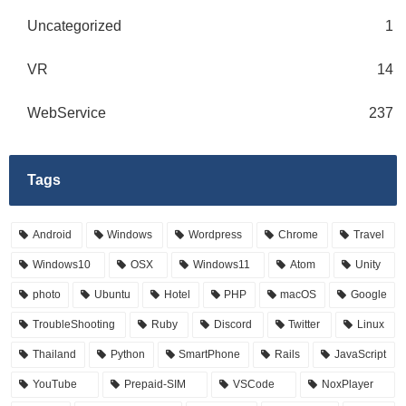
Uncategorized
1
VR
14
WebService
237
Tags
Android
Windows
Wordpress
Chrome
Travel
Windows10
OSX
Windows11
Atom
Unity
photo
Ubuntu
Hotel
PHP
macOS
Google
TroubleShooting
Ruby
Discord
Twitter
Linux
Thailand
Python
SmartPhone
Rails
JavaScript
YouTube
Prepaid-SIM
VSCode
NoxPlayer