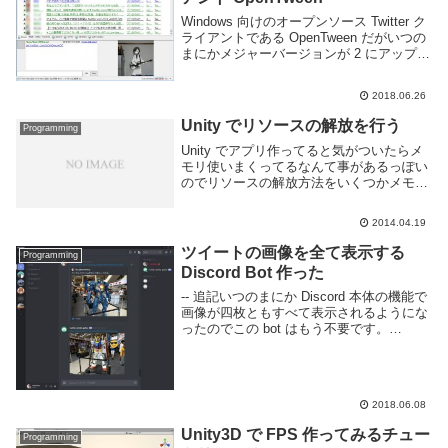
Windows 向けのオープンソース Twitter ク
ライアントである OpenTween だがいつの
まにかメジャーバージョンが 2 にアップさ
れていたようなので試しに使ってみる事に
した。Twitter との連携を行いタイムライン
2018.06.26
を表示さ...
Unity でリソースの解放を行う
Programming
Unity でアプリ作ってると気がついたらメ
モリ使いまくってるなんて事があるっぽい
のでリソースの解放方法をいくつかメモ。
特にスマートフォンなどのモバイル向けデ
バイスは適当に作ってるとメモリが足りな
2014.04.19
くてアプリが落ちたりする。機種変しろリ
ソース...
ツイートの画像を全て表示する
Programming
Discord Bot 作った
-- 追記いつのまにか Discord 本体の機能で
画像が四枚ともすべて表示されるようにな
ったのでこの bot はもう不要です。
Discord Bot の作り方の参考にはなるかも
しれないので以下はそのまま置いておきま
す。Discord で ...
2018.06.08
Unity3D で FPS 作ってみるチュー
Programming