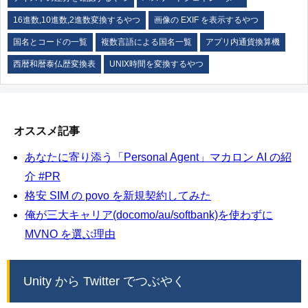
16進数,10進数,2進数変換するやつ
画像の EXIF を表示するやつ
国名とコードの一覧
複数言語による国名一覧
アプリ内通貨換算機
西暦和暦泰仏歴変換表
UNIX時間を変換するやつ
オススメ記事
あなたに寄り添う「Personal Agent」マカロン AI の紹
介 #PR
格安 SIM の povo を新規契約してみた
俺が三大キャリア(docomo/au/softbank)を使わずに
MVNO を選ぶ理由
Unity から Twitter でつぶやく