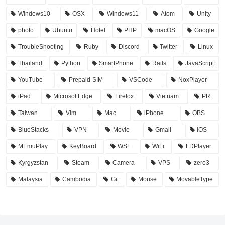
Windows10
OSX
Windows11
Atom
Unity
photo
Ubuntu
Hotel
PHP
macOS
Google
TroubleShooting
Ruby
Discord
Twitter
Linux
Thailand
Python
SmartPhone
Rails
JavaScript
YouTube
Prepaid-SIM
VSCode
NoxPlayer
iPad
MicrosoftEdge
Firefox
Vietnam
PR
Taiwan
Vim
Mac
iPhone
OBS
BlueStacks
VPN
Movie
Gmail
iOS
MEmuPlay
KeyBoard
WSL
WiFi
LDPlayer
Kyrgyzstan
Steam
Camera
VPS
zero3
Malaysia
Cambodia
Git
Mouse
MovableType