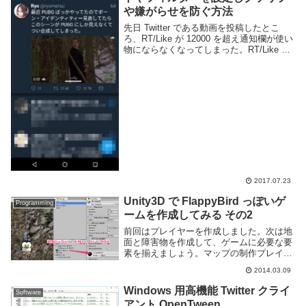
や嫌がらせを防ぐ方法
先日 Twitter である動画を投稿したとこ
ろ、RT/Like が 12000 を超え通知欄が使い
物にならなくなってしまった。RT/Like の
数が多くなるとそれだけで通知欄が埋まっ
てしまう上に、知らない人からの @ ツイ
ートも沢山届くよ...
2017.07.23
Unity3D で FlappyBird っぽいゲ
Programming
ームを作成してみる その2
前回はプレイヤーを作成しました。次は地
面と障害物を作成して、ゲームに必要な要
素を揃えましょう。マップの制作プレイヤ
ーが飛ぶための場所を作成します。マップ
2014.03.09
は地面と障害物の二種類で構成されます。
地面の作成地面はプレイヤーと同様に
Windows 用高機能 Twitter クライ
Software
Sprite ...
アント OpenTween