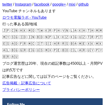
twitter
/
Instagram
/
facebook
/
google+
/
mixi
/
github
YouTube チャンネルもあります
ロウモ電脳ラボ - YouTube
行った事ある国/地域
🇯🇵 🇨🇳 🇭🇰 🇲🇴 🇹🇼 🇰🇷 🇵🇭 🇻🇳 🇱🇦 🇰🇭 🇹🇭 🇲🇲
🇲🇾 🇸🇬 🇮🇩 🇮🇳 🇧🇩 🇳🇵 🇱🇰 🇰🇿 🇰🇬 🇺🇿 🇹🇷 🇵🇹
🇪🇸 🇦🇩 🇫🇷 🇲🇨 🇮🇹 🇸🇮 🇭🇷 🇷🇸 🇧🇦 🇲🇪 🇽🇰 🇲🇰
🇦🇱 🇧🇬 🇬🇷 🇪🇬 🇺🇸 🇲🇽 🇵🇪 🇧🇴 🇨🇱 🇦🇷 🇺🇾 🇵🇾
🇧🇷 🇦🇺
ブログ運営歴は20年、現在の総記事数は4500以上・月間PV
は約5万です
記事広告などに関しては以下のページをご覧ください。
広告掲載・記事広告について
プライバシーポリシー
Follow Me