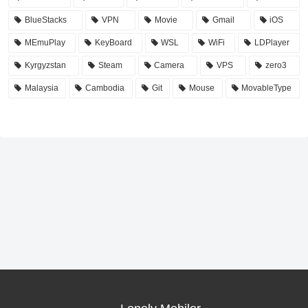
BlueStacks
VPN
Movie
Gmail
iOS
MEmuPlay
KeyBoard
WSL
WiFi
LDPlayer
Kyrgyzstan
Steam
Camera
VPS
zero3
Malaysia
Cambodia
Git
Mouse
MovableType