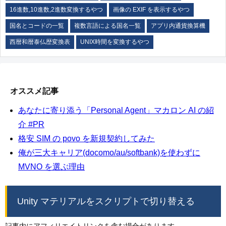
16進数,10進数,2進数変換するやつ
画像の EXIF を表示するやつ
国名とコードの一覧
複数言語による国名一覧
アプリ内通貨換算機
西暦和暦泰仏歴変換表
UNIX時間を変換するやつ
オススメ記事
あなたに寄り添う「Personal Agent」マカロン AI の紹
介 #PR
格安 SIM の povo を新規契約してみた
俺が三大キャリア(docomo/au/softbank)を使わずに
MVNO を選ぶ理由
Unity マテリアルをスクリプトで切り替える
記事内にアフィリエイトリンクを含む場合があります