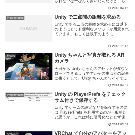
されないなーなんて書いたんだけど、ちゃ
んとロックさせる方法があったのでメモ。
2013.04.15
というか書き方が悪かった。
Screen.lockCursorマウスカーソルを画面か
Unity で二点間の距離を求める
Programming
ら出...
Unity である二点の距離を求めるには以下
のようにとても便利なメソッドが用意され
ています。もしくは以下のように
magnitude を使用するのも良いです。どち
らも対象の座標を2つ入れるだけです。簡
2013.11.16
単ですね。どういった計算をしているのか
中...
Unity ちゃんと写真が取れる AR
Mobile
カメラ
今日から Unity ちゃんのアセットがダウン
ロードできるようですがその事は別の記事
に書くとして、Unity ちゃんカワイイです
ね! というわけで Unity ちゃんと写真が取
2014.04.07
れる AR カメラがあります。Unityちゃん
AR - Goog...
Unity の PlayerPrefs をチェック
Programming
サム付きで保存する
Unity でゲームの設定などを保存するのに
は PlayserPrefs を利用するのが一般的だ
と思うが、これは特に暗号化などせず保存
されているようだ。例えばスタンドアロン
2014.02.09
版 Mac であれば, ~/Library/Preferences/...
VRChat で自分のアバターをアッ
Software