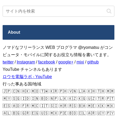
About
ノマドなフリーランス WEB プログラマ @ryomatsu がコン
ピュータ・モバイルに関するお役立ち情報を書いてます。
twitter
/
Instagram
/
facebook
/
google+
/
mixi
/
github
YouTube チャンネルもあります
ロウモ電脳ラボ - YouTube
行った事ある国/地域
🇯🇵 🇨🇳 🇭🇰 🇲🇴 🇹🇼 🇰🇷 🇵🇭 🇻🇳 🇱🇦 🇰🇭 🇹🇭 🇲🇲
🇲🇾 🇸🇬 🇮🇩 🇮🇳 🇧🇩 🇳🇵 🇱🇰 🇰🇿 🇰🇬 🇺🇿 🇹🇷 🇵🇹
🇪🇸 🇦🇩 🇫🇷 🇲🇨 🇮🇹 🇸🇮 🇭🇷 🇷🇸 🇧🇦 🇲🇪 🇽🇰 🇲🇰
🇦🇱 🇧🇬 🇬🇷 🇪🇬 🇺🇸 🇲🇽 🇵🇪 🇧🇴 🇨🇱 🇦🇷 🇺🇾 🇵🇾