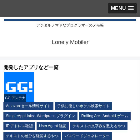
MENU
デジタルノマドなプログラマーのメモ帳
Lonely Mobiler
開発したアプリなど一覧
GG!アンテナ
Amazon セール情報サイト
子供に優しいホテル検索サイト
SimpleAppLinks - Wordpress プラグイン
Rolling Arc - Android ゲーム
IP アドレス確認
User Agent 確認
テキストの文字数を数えるやつ
テキストの差分を確認するやつ
パスワードジェネレーター