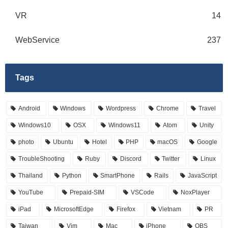
VR
14
WebService
237
Tags
Android
Windows
Wordpress
Chrome
Travel
Windows10
OSX
Windows11
Atom
Unity
photo
Ubuntu
Hotel
PHP
macOS
Google
TroubleShooting
Ruby
Discord
Twitter
Linux
Thailand
Python
SmartPhone
Rails
JavaScript
YouTube
Prepaid-SIM
VSCode
NoxPlayer
iPad
MicrosoftEdge
Firefox
Vietnam
PR
Taiwan
Vim
Mac
iPhone
OBS