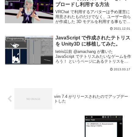
プロードし利用する方法
VRChat で利用するアバターは予め運営に
用意されたものだけでなく、ユーザー自ら
が作成した 3D モデルを利用する事もでき
る。3D モデルは BOOTH 等で販売されて
2021.12.01
いるものもあり、3D モデリングできなく
ともカスタマイズしてオリジナル...
JavaScript で作成されたテトリス
Programming
を Unity3D に移植してみた。
tetris以前 @amachang が書いた
JavaScript でテトリスみたいなゲームを作
ろう！ というページにあるテトリスをそ
のまま Unity3D に移植してみた。プログラ
2013.03.17
ムをそのまま移植して Unity Script の文法
に...
vim 7.4 がリリースされたのでアップデー
トした