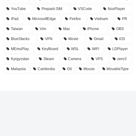
YouTube
Prepaid-SIM
VSCode
NoxPlayer
iPad
MicrosoftEdge
Firefox
Vietnam
PR
Taiwan
Vim
Mac
iPhone
OBS
BlueStacks
VPN
Movie
Gmail
iOS
MEmuPlay
KeyBoard
WSL
WiFi
LDPlayer
Kyrgyzstan
Steam
Camera
VPS
zero3
Malaysia
Cambodia
Git
Mouse
MovableType