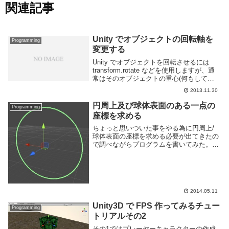
関連記事
Unity でオブジェクトの回転軸を
Programming
変更する
Unity でオブジェクトを回転させるには
transform.rotate などを使用しますが、通
常はそのオブジェクトの重心(何もしてな
ければ中央)を中心に回転します。ある点
2013.11.30
を中心に回転させるある物体の周囲を回る
といったふうな動作を行うに...
円周上及び球体表面のある一点の
Programming
座標を求める
ちょっと思いついた事をやる為に円周上/
球体表面の座標を求める必要が出てきたの
で調べながらプログラムを書いてみた。ど
ちらも中心点は Vector3(0, 0, 0) としてい
ます。座標を求め方は 極座標系 -
Wikipedia にある公式を...
2014.05.11
Unity3D で FPS 作ってみるチュー
Programming
トリアルその2
その1ではプレーヤーキャラクターの作成