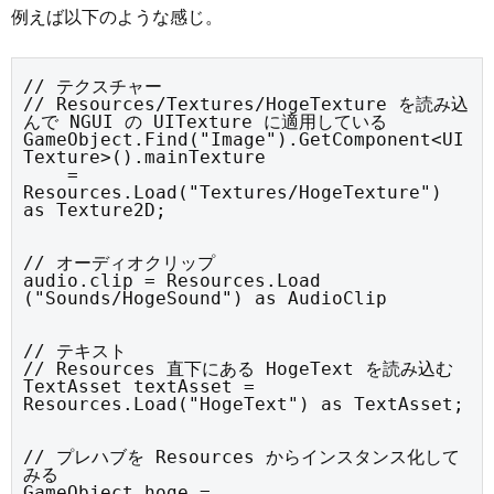
例えば以下のような感じ。
// テクスチャー

// Resources/Textures/HogeTexture を読み込
んで NGUI の UITexture に適用している

GameObject.Find("Image").GetComponent<UI
Texture>().mainTexture

    = 
Resources.Load("Textures/HogeTexture") 
as Texture2D;
// オーディオクリップ

audio.clip = Resources.Load 
("Sounds/HogeSound") as AudioClip
// テキスト

// Resources 直下にある HogeText を読み込む

TextAsset textAsset = 
Resources.Load("HogeText") as TextAsset;
// プレハブを Resources からインスタンス化して
みる

GameObject hoge = 