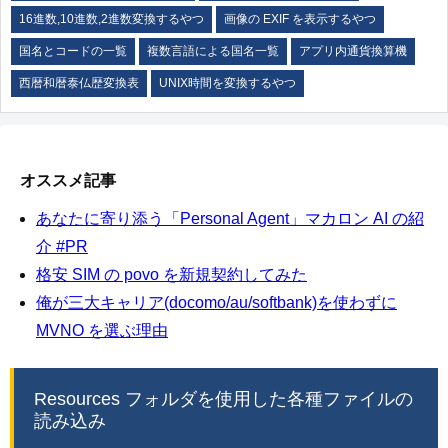
16進数,10進数,2進数変換するやつ
画像の EXIF を表示するやつ
国名とコードの一覧
複数言語による国名一覧
アプリ内通貨換算機
西暦和暦泰仏歴変換表
UNIX時間を変換するやつ
オススメ記事
あなたに寄り添う「Personal Agent」マカロン AI の紹
介 #PR
格安 SIM の povo を新規契約してみた
俺が三大キャリア(docomo/au/softbank)を使わずに
MVNO を選ぶ理由
Resources フォルダを使用した各種ファイルの
読み込み