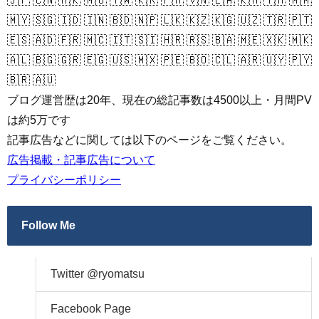
🇯🇵 🇨🇳 🇭🇰 🇲🇴 🇹🇼 🇰🇷 🇵🇭 🇻🇳 🇱🇦 🇰🇭 🇹🇭 🇲🇲
🇲🇾 🇸🇬 🇮🇩 🇮🇳 🇧🇩 🇳🇵 🇱🇰 🇰🇿 🇰🇬 🇺🇿 🇹🇷 🇵🇹
🇪🇸 🇦🇩 🇫🇷 🇲🇨 🇮🇹 🇸🇮 🇭🇷 🇷🇸 🇧🇦 🇲🇪 🇽🇰 🇲🇰
🇦🇱 🇧🇬 🇬🇷 🇪🇬 🇺🇸 🇲🇽 🇵🇪 🇧🇴 🇨🇱 🇦🇷 🇺🇾 🇵🇾
🇧🇷 🇦🇺
ブログ運営歴は20年、現在の総記事数は4500以上・月間PV
は約5万です
記事広告などに関しては以下のページをご覧ください。
広告掲載・記事広告について
プライバシーポリシー
Follow Me
Twitter @ryomatsu
Facebook Page