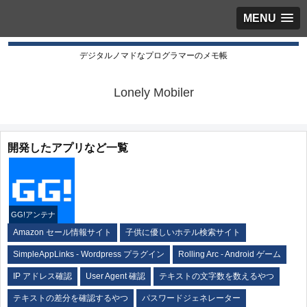
MENU
デジタルノマドなプログラマーのメモ帳
Lonely Mobiler
開発したアプリなど一覧
GG!アンテナ
Amazon セール情報サイト
子供に優しいホテル検索サイト
SimpleAppLinks - Wordpress プラグイン
Rolling Arc - Android ゲーム
IP アドレス確認
User Agent 確認
テキストの文字数を数えるやつ
テキストの差分を確認するやつ
パスワードジェネレーター