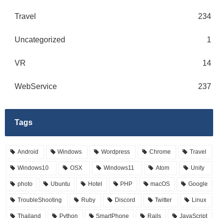
Travel
234
Uncategorized
1
VR
14
WebService
237
Tags
Android
Windows
Wordpress
Chrome
Travel
Windows10
OSX
Windows11
Atom
Unity
photo
Ubuntu
Hotel
PHP
macOS
Google
TroubleShooting
Ruby
Discord
Twitter
Linux
Thailand
Python
SmartPhone
Rails
JavaScript