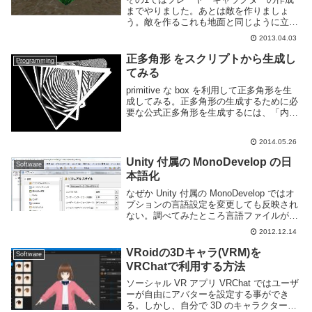
までやりました。あとは敵を作りましょ
う。敵を作るこれも地面と同じように立方
体とマテリアルの設定で適当に作ります。
2013.04.03
はい、クリーパーさんですね。今回はとり
あえず作るだけなので爆発はしないです。
正多角形 をスクリプトから生成し
Programming
見た目を作った...
てみる
primitive な box を利用して正多角形を生
成してみる。正多角形の生成するために必
要な公式正多角形を生成するには、「内接
円の半径」と「円に外接する正多角形の辺
の長さ」を求める公式が必要になります。
2014.05.26
円に外接する正 n 角形の辺の長さ...
Unity 付属の MonoDevelop の日
Software
本語化
なぜか Unity 付属の MonoDevelop ではオ
プションの言語設定を変更しても反映され
ない。調べてみたところ言語ファイルがま
るまる抜けているようだ。本来、
2012.12.14
MonoDevelop では言語ファイルは以下の
ような path になってい...
VRoidの3Dキャラ(VRM)を
Software
VRChatで利用する方法
ソーシャル VR アプリ VRChat ではユーザ
ーが自由にアバターを設定する事ができ
る。しかし、自分で 3D のキャラクターを