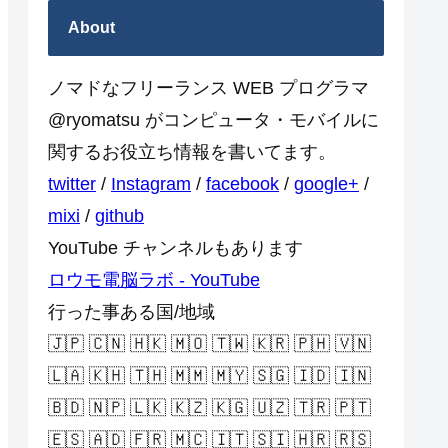
About
ノマドなフリーランス WEB プログラマ
@ryomatsu がコンピュータ・モバイルに
関するお役立ち情報を書いてます。
twitter
/
Instagram
/
facebook
/
google+
/
mixi
/
github
YouTube チャンネルもあります
ロウモ電脳ラボ - YouTube
行った事ある国/地域
🇯🇵 🇨🇳 🇭🇰 🇲🇴 🇹🇼 🇰🇷 🇵🇭 🇻🇳
🇱🇦 🇰🇭 🇹🇭 🇲🇲 🇲🇾 🇸🇬 🇮🇩 🇮🇳
🇧🇩 🇳🇵 🇱🇰 🇰🇿 🇰🇬 🇺🇿 🇹🇷 🇵🇹
🇪🇸 🇦🇩 🇫🇷 🇲🇨 🇮🇹 🇸🇮 🇭🇷 🇷🇸