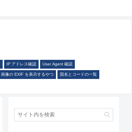
ム
IP アドレス確認
User Agent 確認
画像の EXIF を表示するやつ
国名とコードの一覧