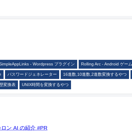
SimpleAppLinks - Wordpress プラグイン
Rolling Arc - Android ゲー
つ
パスワードジェネレーター
16進数,10進数,2進数変換するやつ
歴変換表
UNIX時間を変換するやつ
ロン AI の紹介 #PR