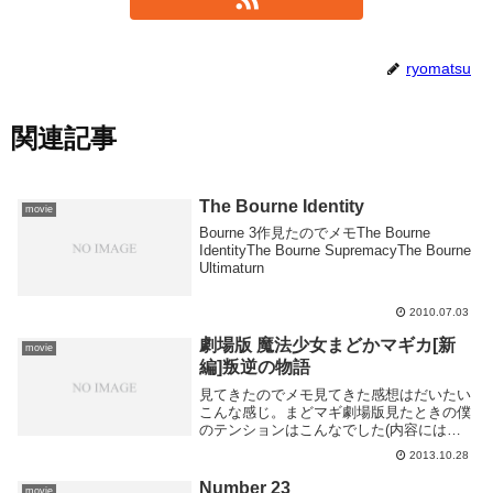
ryomatsu
関連記事
The Bourne Identity
movie
Bourne 3作見たのでメモThe Bourne
IdentityThe Bourne SupremacyThe Bourne
Ultimaturn
2010.07.03
劇場版 魔法少女まどかマギカ[新
movie
編]叛逆の物語
見てきたのでメモ見てきた感想はだいたい
こんな感じ。まどマギ劇場版見たときの僕
のテンションはこんなでした(内容には触
れないけど映画見てからのがいいかもしれ
2013.10.28
ない) 森キノコ (@morikinoko8888)
October 26, 201...
Number 23
movie