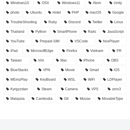
Windows10
OSX
Windows11
Atom
Unity
photo
Ubuntu
Hotel
PHP
macOS
Google
TroubleShooting
Ruby
Discord
Twitter
Linux
Thailand
Python
SmartPhone
Rails
JavaScript
YouTube
Prepaid-SIM
VSCode
NoxPlayer
iPad
MicrosoftEdge
Firefox
Vietnam
PR
Taiwan
Vim
Mac
iPhone
OBS
BlueStacks
VPN
Movie
Gmail
iOS
MEmuPlay
KeyBoard
WSL
WiFi
LDPlayer
Kyrgyzstan
Steam
Camera
VPS
zero3
Malaysia
Cambodia
Git
Mouse
MovableType