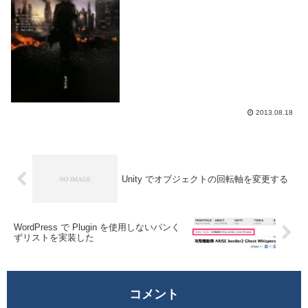
らないけど普通にSF映画として楽しめる
ので良い。スター・トレック イントゥ・
ダークネス (角川文庫)アラン・ディーン・
フォ...
2013.08.18
Unity でオブジェクトの回転軸を変更する
WordPress で Plugin を使用しないパンく
ずリストを実装した
コメント