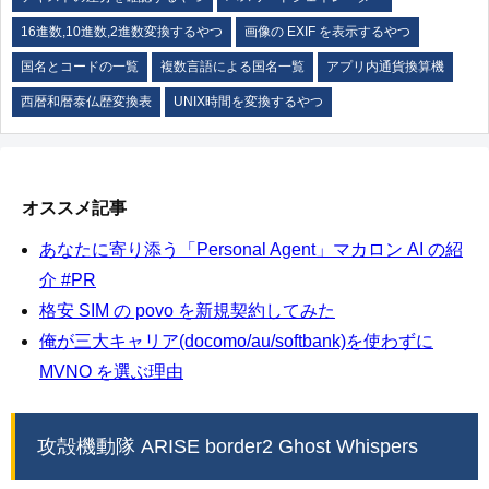
16進数,10進数,2進数変換するやつ
画像の EXIF を表示するやつ
国名とコードの一覧
複数言語による国名一覧
アプリ内通貨換算機
西暦和暦泰仏歴変換表
UNIX時間を変換するやつ
オススメ記事
あなたに寄り添う「Personal Agent」マカロン AI の紹
介 #PR
格安 SIM の povo を新規契約してみた
俺が三大キャリア(docomo/au/softbank)を使わずに
MVNO を選ぶ理由
攻殻機動隊 ARISE border2 Ghost Whispers