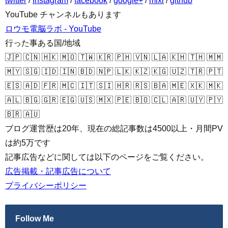
twitter
/
Instagram
/
facebook
/
google+
/
mixi
/
github
YouTube チャンネルもあります
ロウモ電脳ラボ - YouTube
行った事ある国/地域
🇯🇵 🇨🇳 🇭🇰 🇲🇴 🇹🇼 🇰🇷 🇵🇭 🇻🇳 🇱🇦 🇰🇭 🇹🇭 🇲🇲
🇲🇾 🇸🇬 🇮🇩 🇮🇳 🇧🇩 🇳🇵 🇱🇰 🇰🇿 🇰🇬 🇺🇿 🇹🇷 🇵🇹
🇪🇸 🇦🇩 🇫🇷 🇲🇨 🇮🇹 🇸🇮 🇭🇷 🇷🇸 🇧🇦 🇲🇪 🇽🇰 🇲🇰
🇦🇱 🇧🇬 🇬🇷 🇪🇬 🇺🇸 🇲🇽 🇵🇪 🇧🇴 🇨🇱 🇦🇷 🇺🇾 🇵🇾
🇧🇷 🇦🇺
ブログ運営歴は20年、現在の総記事数は4500以上・月間PV
は約5万です
記事広告などに関しては以下のページをご覧ください。
広告掲載・記事広告について
プライバシーポリシー
Follow Me