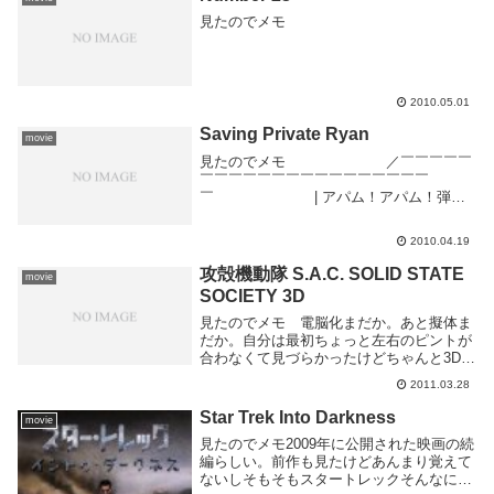
見たのでメモ
2010.05.01
Saving Private Ryan
movie
見たのでメモ ／￣￣￣￣￣
￣￣￣￣￣￣￣￣￣￣￣￣￣￣￣￣
￣ | アパム！アパム！弾！
弾持ってこい！アパーーー
ム！ ＼＿＿＿＿＿ ＿＿
2010.04.19
＿＿＿＿＿＿＿＿＿＿＿＿＿
＿
攻殻機動隊 S.A.C. SOLID STATE
movie
∨ ...
SOCIETY 3D
見たのでメモ 電脳化まだか。あと擬体ま
だか。自分は最初ちょっと左右のピントが
合わなくて見づらかったけどちゃんと3Dに
なってた。なってたからなんだって気もす
2011.03.28
るけど。Avatarと比べると3Dあんまり実感
できん気がする、気のせいか。
Star Trek Into Darkness
movie
見たのでメモ2009年に公開された映画の続
編らしい。前作も見たけどあんまり覚えて
ないしそもそもスタートレックそんなに知