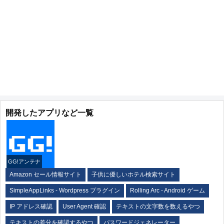
開発したアプリなど一覧
GG!アンテナ
Amazon セール情報サイト
子供に優しいホテル検索サイト
SimpleAppLinks - Wordpress プラグイン
Rolling Arc - Android ゲーム
IP アドレス確認
User Agent 確認
テキストの文字数を数えるやつ
テキストの差分を確認するやつ
パスワードジェネレーター