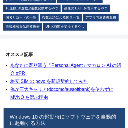
16進数,10進数,2進数変換するやつ
画像の EXIF を表示するやつ
国名とコードの一覧
複数言語による国名一覧
アプリ内通貨換算機
西暦和暦泰仏歴変換表
UNIX時間を変換するやつ
オススメ記事
あなたに寄り添う「Personal Agent」マカロン AI の紹
介 #PR
格安 SIM の povo を新規契約してみた
俺が三大キャリア(docomo/au/softbank)を使わずに
MVNO を選ぶ理由
Windows 10 の起動時にソフトウェアを自動的
に起動する方法