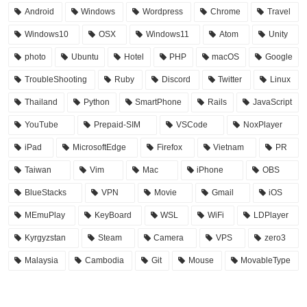
Android
Windows
Wordpress
Chrome
Travel
Windows10
OSX
Windows11
Atom
Unity
photo
Ubuntu
Hotel
PHP
macOS
Google
TroubleShooting
Ruby
Discord
Twitter
Linux
Thailand
Python
SmartPhone
Rails
JavaScript
YouTube
Prepaid-SIM
VSCode
NoxPlayer
iPad
MicrosoftEdge
Firefox
Vietnam
PR
Taiwan
Vim
Mac
iPhone
OBS
BlueStacks
VPN
Movie
Gmail
iOS
MEmuPlay
KeyBoard
WSL
WiFi
LDPlayer
Kyrgyzstan
Steam
Camera
VPS
zero3
Malaysia
Cambodia
Git
Mouse
MovableType