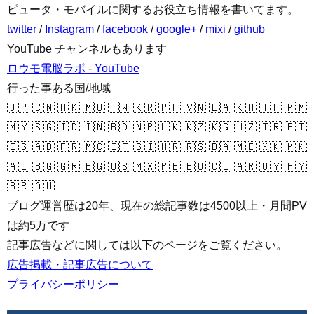
ピュータ・モバイルに関するお役立ち情報を書いてます。
twitter
/
Instagram
/
facebook
/
google+
/
mixi
/
github
YouTube チャンネルもあります
ロウモ電脳ラボ - YouTube
行った事ある国/地域
🇯🇵 🇨🇳 🇭🇰 🇲🇴 🇹🇼 🇰🇷 🇵🇭 🇻🇳 🇱🇦 🇰🇭 🇹🇭 🇲🇲
🇲🇾 🇸🇬 🇮🇩 🇮🇳 🇧🇩 🇳🇵 🇱🇰 🇰🇿 🇰🇬 🇺🇿 🇹🇷 🇵🇹
🇪🇸 🇦🇩 🇫🇷 🇲🇨 🇮🇹 🇸🇮 🇭🇷 🇷🇸 🇧🇦 🇲🇪 🇽🇰 🇲🇰
🇦🇱 🇧🇬 🇬🇷 🇪🇬 🇺🇸 🇲🇽 🇵🇪 🇧🇴 🇨🇱 🇦🇷 🇺🇾 🇵🇾
🇧🇷 🇦🇺
ブログ運営歴は20年、現在の総記事数は4500以上・月間PV
は約5万です
記事広告などに関しては以下のページをご覧ください。
広告掲載・記事広告について
プライバシーポリシー