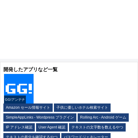
開発したアプリなど一覧
GG!アンテナ
Amazon セール情報サイト
子供に優しいホテル検索サイト
SimpleAppLinks - Wordpress プラグイン
Rolling Arc - Android ゲーム
IP アドレス確認
User Agent 確認
テキストの文字数を数えるやつ
テキストの差分を確認するやつ
パスワードジェネレーター