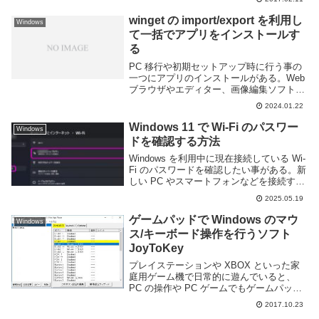
似たようなものが Windows にもないかと
探したところ何...
winget の import/export を利用し
Windows
て一括でアプリをインストールす
る
PC 移行や初期セットアップ時に行う事の
一つにアプリのインストールがある。Web
ブラウザやエディター、画像編集ソフト、
チャットツール、ゲームなど様々なアプリ
2024.01.22
ケーションをインストールする必要がある
が、一つ一つインストールするのはかなり
Windows 11 で Wi-Fi のパスワー
Windows
面倒く...
ドを確認する方法
Windows を利用中に現在接続している Wi-
Fi のパスワードを確認したい事がある。新
しい PC やスマートフォンなどを接続する
際に、いちいち Wi-Fi の設定を確認するの
2025.05.19
は面倒くさい。とくにパスワードが Wi-Fi
ルーターに貼っ...
ゲームパッドで Windows のマウ
Windows
ス/キーボード操作を行うソフト
JoyToKey
プレイステーションや XBOX といった家
庭用ゲーム機で日常的に遊んでいると、
PC の操作や PC ゲームでもゲームパッド
を利用したいと思う事もあると思う。自分
2017.10.23
の友人にも PC ゲームの WASD の操作に