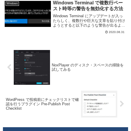
慣れず、片手はマウス、片手はゲーム...
Windows Terminal で複数行ペー
Windows
スト時等の警告を無効化する方法
Windows Terminal にアップデートが入っ
たらしく、複数行や巨大な文章を貼り付け
ようとすると以下のような警告が出るよう
になった。警告複数の行を含むテキストを
2020.08.31
貼り付けようとしています。このテキスト
をシェルに貼り付けると、コマンドが...
NoxPlayer のディスク・スペースの掃除を
試してみる
WordPress で投稿前にチェックリストで確
認を行うプラグイン Pre-Publish Post
Checklist