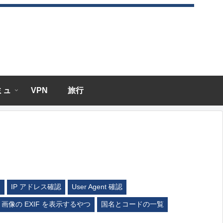
エミュ
VPN
旅行
ム
IP アドレス確認
User Agent 確認
画像の EXIF を表示するやつ
国名とコードの一覧