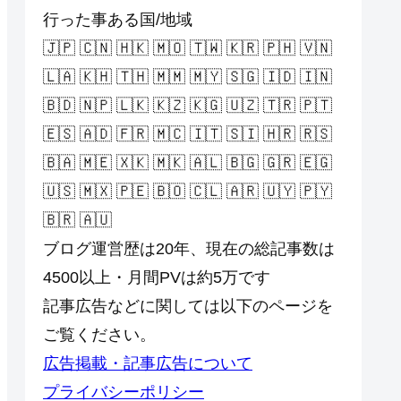
行った事ある国/地域
🇯🇵 🇨🇳 🇭🇰 🇲🇴 🇹🇼 🇰🇷 🇵🇭 🇻🇳
🇱🇦 🇰🇭 🇹🇭 🇲🇲 🇲🇾 🇸🇬 🇮🇩 🇮🇳
🇧🇩 🇳🇵 🇱🇰 🇰🇿 🇰🇬 🇺🇿 🇹🇷 🇵🇹
🇪🇸 🇦🇩 🇫🇷 🇲🇨 🇮🇹 🇸🇮 🇭🇷 🇷🇸
🇧🇦 🇲🇪 🇽🇰 🇲🇰 🇦🇱 🇧🇬 🇬🇷 🇪🇬
🇺🇸 🇲🇽 🇵🇪 🇧🇴 🇨🇱 🇦🇷 🇺🇾 🇵🇾
🇧🇷 🇦🇺
ブログ運営歴は20年、現在の総記事数は
4500以上・月間PVは約5万です
記事広告などに関しては以下のページを
ご覧ください。
広告掲載・記事広告について
プライバシーポリシー