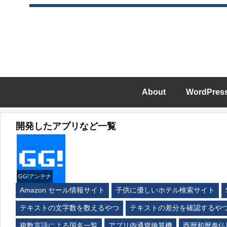
About
WordPres
開発したアプリなど一覧
GG!アンテナ
Amazon セール情報サイト
子供に優しいホテル検索サイト
テキストの文字数を数えるやつ
テキストの差分を確認するや
複数言語による国名一覧
アプリ内通貨換算機
西暦和暦泰仏