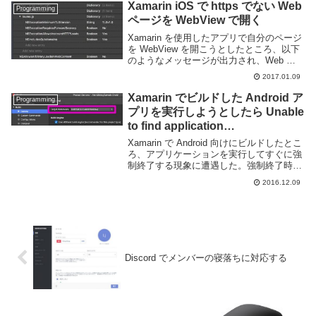
Xamarin iOS で https でない Web
Programming
ページを WebView で開く
Xamarin を使用したアプリで自分のページ
を WebView を開こうとしたところ、以下
のようなメッセージが出力され、Web ペ
ージを開く事ができなかった。どうやら
2017.01.09
iOS では ATS(App Transport Security) ...
Xamarin でビルドした Android ア
Programming
プリを実行しようとしたら Unable
to find application
Mono.Android.Platform.ApiLevel
Xamarin で Android 向けにビルドしたとこ
_24 or
ろ、アプリケーションを実行してすぐに強
制終了する現象に遭遇した。強制終了時の
Xamarin.Android.Platform! と言
画面のスクリーンショットを撮るのを忘れ
われた
2016.12.09
てしまった。。とくにデバッガーにメッセ
ージなど表示されなかった為、コン...
Discord でメンバーの寝落ちに対応する