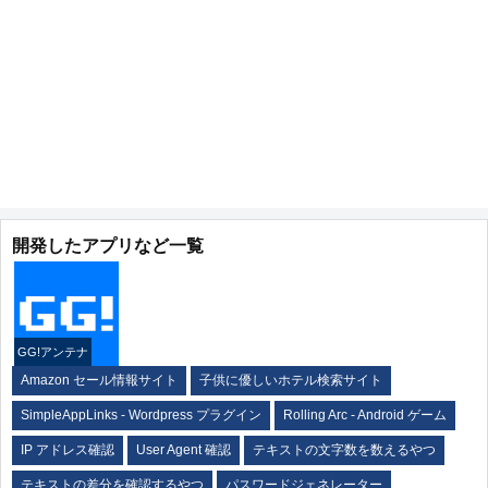
開発したアプリなど一覧
GG!アンテナ
Amazon セール情報サイト
子供に優しいホテル検索サイト
SimpleAppLinks - Wordpress プラグイン
Rolling Arc - Android ゲーム
IP アドレス確認
User Agent 確認
テキストの文字数を数えるやつ
テキストの差分を確認するやつ
パスワードジェネレーター