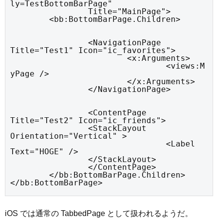
ly=TestBottomBarPage"

		Title="MainPage">

	<bb:BottomBarPage.Children>
		<NavigationPage 
Title="Test1" Icon="ic_favorites">

			<x:Arguments>

				<views:M
yPage />

			</x:Arguments>

		</NavigationPage>
		<ContentPage 
Title="Test2" Icon="ic_friends">

	    	<StackLayout 
Orientation="Vertical" >

				<Label 
Text="HOGE" />

	    	</StackLayout>

		</ContentPage>

	</bb:BottomBarPage.Children>

</bb:BottomBarPage>
iOS では通常の TabbedPage として扱われるようだ。