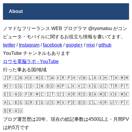
About
ノマドなフリーランス WEB プログラマ @ryomatsu がコン
ピュータ・モバイルに関するお役立ち情報を書いてます。
twitter
/
Instagram
/
facebook
/
google+
/
mixi
/
github
YouTube チャンネルもあります
ロウモ電脳ラボ - YouTube
行った事ある国/地域
🇯🇵 🇨🇳 🇭🇰 🇲🇴 🇹🇼 🇰🇷 🇵🇭 🇻🇳 🇱🇦 🇰🇭 🇹🇭 🇲🇲
🇲🇾 🇸🇬 🇮🇩 🇮🇳 🇧🇩 🇳🇵 🇱🇰 🇰🇿 🇰🇬 🇺🇿 🇹🇷 🇵🇹
🇪🇸 🇦🇩 🇫🇷 🇲🇨 🇮🇹 🇸🇮 🇭🇷 🇷🇸 🇧🇦 🇲🇪 🇽🇰 🇲🇰
🇦🇱 🇧🇬 🇬🇷 🇪🇬 🇺🇸 🇲🇽 🇵🇪 🇧🇴 🇨🇱 🇦🇷 🇺🇾 🇵🇾
🇧🇷 🇦🇺
ブログ運営歴は20年、現在の総記事数は4500以上・月間PV
は約5万です