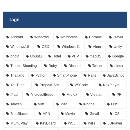
Tags
Android
Windows
Wordpress
Chrome
Travel
Windows10
OSX
Windows11
Atom
Unity
photo
Ubuntu
Hotel
PHP
macOS
Google
TroubleShooting
Ruby
Discord
Twitter
Linux
Thailand
Python
SmartPhone
Rails
JavaScript
YouTube
Prepaid-SIM
VSCode
NoxPlayer
iPad
MicrosoftEdge
Firefox
Vietnam
PR
Taiwan
Vim
Mac
iPhone
OBS
BlueStacks
VPN
Movie
Gmail
iOS
MEmuPlay
KeyBoard
WSL
WiFi
LDPlayer