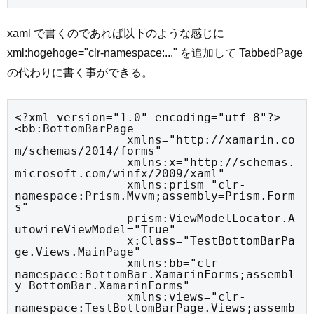
xaml で書くのであれば以下のような感じに
xml:hogehoge="clr-namespace:..." を追加して TabbedPage
の代わりに書く事ができる。
<?xml version="1.0" encoding="utf-8"?>

<bb:BottomBarPage

		xmlns="http://xamarin.co
m/schemas/2014/forms"

		xmlns:x="http://schemas.
microsoft.com/winfx/2009/xaml"

		xmlns:prism="clr-
namespace:Prism.Mvvm;assembly=Prism.Form
s"

		prism:ViewModelLocator.A
utowireViewModel="True"

		x:Class="TestBottomBarPa
ge.Views.MainPage"

		xmlns:bb="clr-
namespace:BottomBar.XamarinForms;assembl
y=BottomBar.XamarinForms"

		xmlns:views="clr-
namespace:TestBottomBarPage.Views;assemb