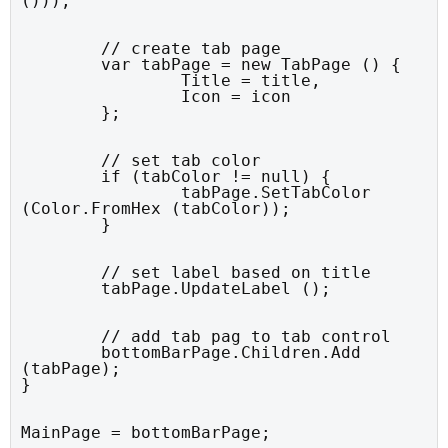
()));
	// create tab page

	var tabPage = new TabPage () {

		Title = title,

		Icon = icon

	};
	// set tab color

	if (tabColor != null) {

		tabPage.SetTabColor 
(Color.FromHex (tabColor));

	}
	// set label based on title

	tabPage.UpdateLabel ();
	// add tab pag to tab control

	bottomBarPage.Children.Add 
(tabPage);

}
MainPage = bottomBarPage;