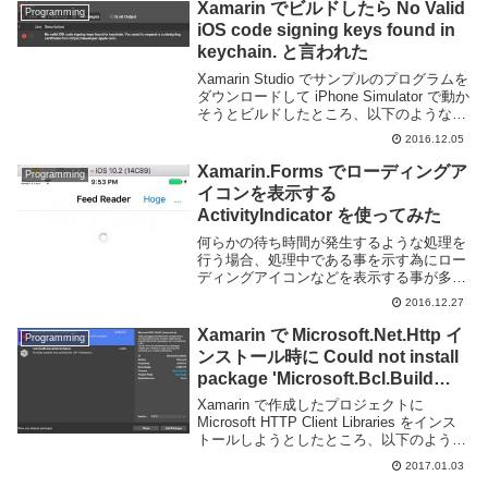
Xamarin でビルドしたら No Valid
Programming
iOS code signing keys found in
keychain. と言われた
Xamarin Studio でサンプルのプログラムを
ダウンロードして iPhone Simulator で動か
そうとビルドしたところ、以下のようなエ
ラーメッセージが出力された。なんのこっ
2016.12.05
ちゃという感じですがこの情報を元にググ
ると Xama...
Xamarin.Forms でローディングア
Programming
イコンを表示する
ActivityIndicator を使ってみた
何らかの待ち時間が発生するような処理を
行う場合、処理中である事を示す為にロー
ディングアイコンなどを表示する事が多
い。Xamarin でアプリケーションの開発を
2016.12.27
行う場合に何か良いものは無いかと探して
みたところ、Xamarin.Forms.Ac...
Xamarin で Microsoft.Net.Http イ
Programming
ンストール時に Could not install
package 'Microsoft.Bcl.Build
1.0.14' が出た
Xamarin で作成したプロジェクトに
Microsoft HTTP Client Libraries をインス
トールしようとしたところ、以下のような
エラーが出た。Microsoft.Net.Http が依存
2017.01.03
している Microsoft....