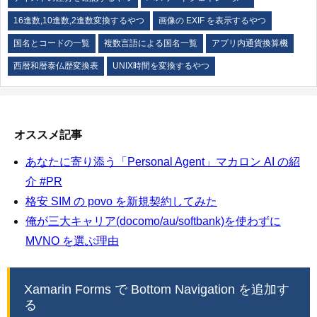
16進数,10進数,2進数変換するやつ
画像の EXIF を表示するやつ
国名とコードの一覧
複数言語による国名一覧
アプリ内通貨換算機
西暦和暦泰仏歴変換表
UNIX時間を変換するやつ
オススメ記事
あなたに寄り添う「Personal Agent」マカロン AI の紹
介 #PR
格安 SIM の povo を新規契約してみた
俺が三大キャリア(docomo/au/softbank)を使わずに
MVNO を選ぶ理由
Xamarin Forms で Bottom Navigation を追加す
る