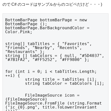
ので C# のコードはサンプルからのコピペだけど・・・)
BottomBarPage bottomBarPage = new 
BottomBarPage ();

bottomBarPage.BarBackgroundColor = 
Color.Pink;
string[] tabTitles = { "Favorites", 
"Friends", "Nearby", "Recents", 
"Restaurants" };

string [] tabColors = { null, "#5D4037", 
"#7B1FA2", "#FF5252", "#FF9800" };
for (int i = 0; i < tabTitles.Length; 
++i) {

	string title = tabTitles [i];

	string tabColor = tabColors [i];
	FileImageSource icon = 
(FileImageSource) 
FileImageSource.FromFile (string.Format 
("ic_{0}.png", title.ToLowerInvariant 