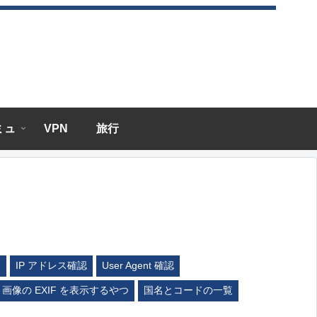
エミュ
VPN
旅行
ム
IP アドレス確認
User Agent 確認
画像の EXIF を表示するやつ
国名とコードの一覧