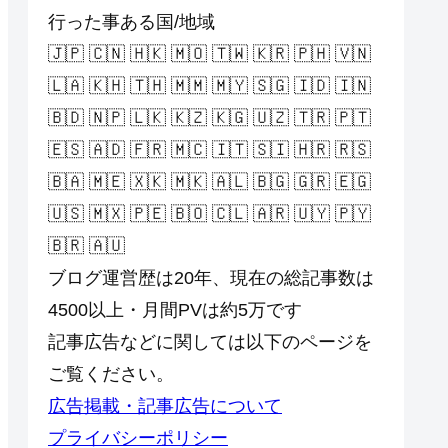
行った事ある国/地域
🇯🇵 🇨🇳 🇭🇰 🇲🇴 🇹🇼 🇰🇷 🇵🇭 🇻🇳
🇱🇦 🇰🇭 🇹🇭 🇲🇲 🇲🇾 🇸🇬 🇮🇩 🇮🇳
🇧🇩 🇳🇵 🇱🇰 🇰🇿 🇰🇬 🇺🇿 🇹🇷 🇵🇹
🇪🇸 🇦🇩 🇫🇷 🇲🇨 🇮🇹 🇸🇮 🇭🇷 🇷🇸
🇧🇦 🇲🇪 🇽🇰 🇲🇰 🇦🇱 🇧🇬 🇬🇷 🇪🇬
🇺🇸 🇲🇽 🇵🇪 🇧🇴 🇨🇱 🇦🇷 🇺🇾 🇵🇾
🇧🇷 🇦🇺
ブログ運営歴は20年、現在の総記事数は
4500以上・月間PVは約5万です
記事広告などに関しては以下のページを
ご覧ください。
広告掲載・記事広告について
プライバシーポリシー