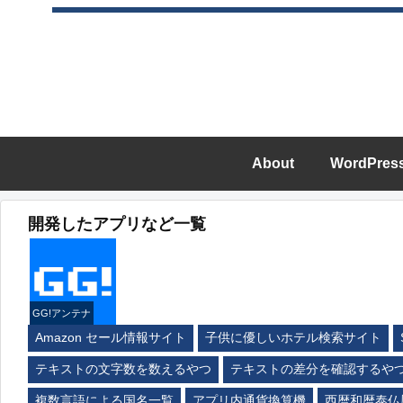
About
WordPres
開発したアプリなど一覧
GG!アンテナ
Amazon セール情報サイト
子供に優しいホテル検索サイト
テキストの文字数を数えるやつ
テキストの差分を確認するや
複数言語による国名一覧
アプリ内通貨換算機
西暦和暦泰仏