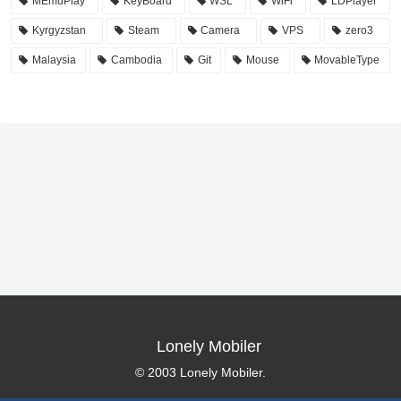
MEmuPlay
KeyBoard
WSL
WiFi
LDPlayer
Kyrgyzstan
Steam
Camera
VPS
zero3
Malaysia
Cambodia
Git
Mouse
MovableType
Lonely Mobiler
© 2003 Lonely Mobiler.