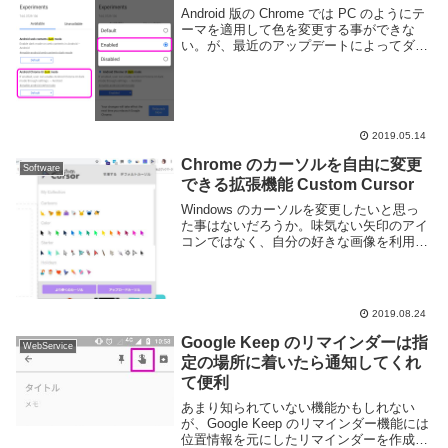
Android 版の Chrome では PC のようにテ
ーマを適用して色を変更する事ができな
い。が、最近のアップデートによってダー
クモードが追加され、見た目を暗くするこ
とができるようになった。この記事では
Android 版の Chrom...
2019.05.14
Chrome のカーソルを自由に変更
Software
できる拡張機能 Custom Cursor
Windows のカーソルを変更したいと思っ
た事はないだろうか。味気ない矢印のアイ
コンではなく、自分の好きな画像を利用で
きればパソコンを触るのも楽しくなるかも
しれない。しかし Windows のカーソルを
変更するのは少し面倒くさい。Wind...
2019.08.24
Google Keep のリマインダーは指
WebService
定の場所に着いたら通知してくれ
て便利
あまり知られていない機能かもしれない
が、Google Keep のリマインダー機能には
位置情報を元にしたリマインダーを作成す