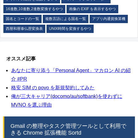
16進数,10進数,2進数変換するやつ
画像の EXIF を表示するやつ
国名とコードの一覧
複数言語による国名一覧
アプリ内通貨換算機
西暦和暦泰仏歴変換表
UNIX時間を変換するやつ
オススメ記事
あなたに寄り添う「Personal Agent」マカロン AI の紹
介 #PR
格安 SIM の povo を新規契約してみた
俺が三大キャリア(docomo/au/softbank)を使わずに
MVNO を選ぶ理由
Gmail の整理やタスク管理ツールとして利用で
きる Chrome 拡張機能 Sortd