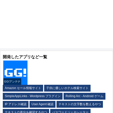
開発したアプリなど一覧
GG!アンテナ
Amazon セール情報サイト
子供に優しいホテル検索サイト
SimpleAppLinks - Wordpress プラグイン
Rolling Arc - Android ゲーム
IP アドレス確認
User Agent 確認
テキストの文字数を数えるやつ
テキストの差分を確認するやつ
パスワードジェネレーター