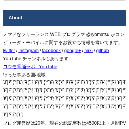
About
ノマドなフリーランス WEB プログラマ @ryomatsu がコン
ピュータ・モバイルに関するお役立ち情報を書いてます。
twitter
/
Instagram
/
facebook
/
google+
/
mixi
/
github
YouTube チャンネルもあります
ロウモ電脳ラボ - YouTube
行った事ある国/地域
🇯🇵 🇨🇳 🇭🇰 🇲🇴 🇹🇼 🇰🇷 🇵🇭 🇻🇳 🇱🇦 🇰🇭 🇹🇭 🇲🇲
🇲🇾 🇸🇬 🇮🇩 🇮🇳 🇧🇩 🇳🇵 🇱🇰 🇰🇿 🇰🇬 🇺🇿 🇹🇷 🇵🇹
🇪🇸 🇦🇩 🇫🇷 🇲🇨 🇮🇹 🇸🇮 🇭🇷 🇷🇸 🇧🇦 🇲🇪 🇽🇰 🇲🇰
🇦🇱 🇧🇬 🇬🇷 🇪🇬 🇺🇸 🇲🇽 🇵🇪 🇧🇴 🇨🇱 🇦🇷 🇺🇾 🇵🇾
🇧🇷 🇦🇺
ブログ運営歴は20年、現在の総記事数は4500以上・月間PV