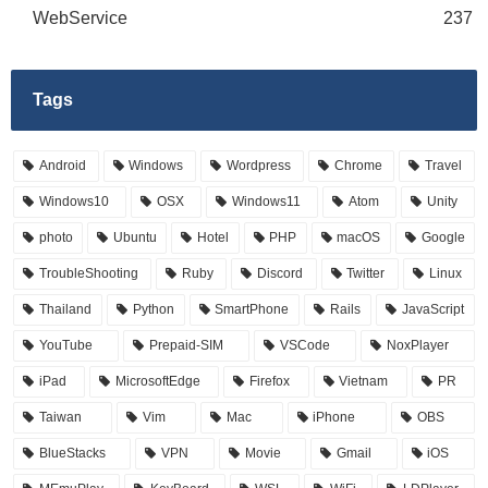
WebService
237
Tags
Android
Windows
Wordpress
Chrome
Travel
Windows10
OSX
Windows11
Atom
Unity
photo
Ubuntu
Hotel
PHP
macOS
Google
TroubleShooting
Ruby
Discord
Twitter
Linux
Thailand
Python
SmartPhone
Rails
JavaScript
YouTube
Prepaid-SIM
VSCode
NoxPlayer
iPad
MicrosoftEdge
Firefox
Vietnam
PR
Taiwan
Vim
Mac
iPhone
OBS
BlueStacks
VPN
Movie
Gmail
iOS