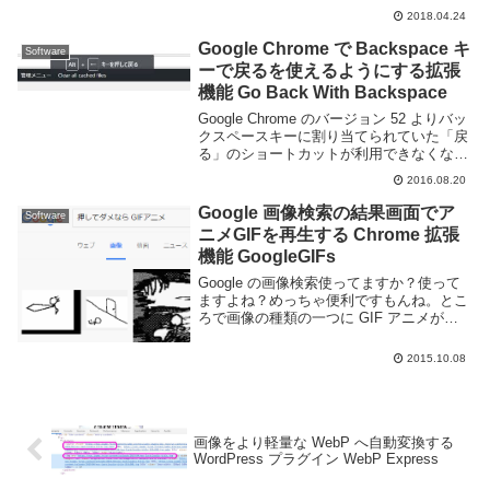
る事ができる。例えば、「外出時にスーパ
2018.04.24
ーに寄った際に買い物リストを通知する」
とか「気になる店があるから近くを通りか
Google Chrome で Backspace キ
Software
か...
ーで戻るを使えるようにする拡張
機能 Go Back With Backspace
Google Chrome のバージョン 52 よりバッ
クスペースキーに割り当てられていた「戻
る」のショートカットが利用できなくなり
ました。テキストをバックスペースキーで
2016.08.20
削除しようとして間違えてページを戻って
しまい入力したものが消えてしまう...
Google 画像検索の結果画面でア
Software
ニメGIFを再生する Chrome 拡張
機能 GoogleGIFs
Google の画像検索使ってますか？使って
ますよね？めっちゃ便利ですもんね。とこ
ろで画像の種類の一つに GIF アニメがあ
りますが Google 画像検索結果では GIF ア
ニメが再生されません。せっかくアニメな
2015.10.08
のに静止画では中身がわかり...
画像をより軽量な WebP へ自動変換する
WordPress プラグイン WebP Express