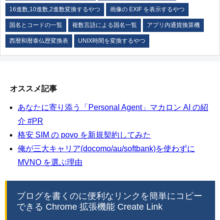
16進数,10進数,2進数変換するやつ
画像の EXIF を表示するやつ
国名とコードの一覧
複数言語による国名一覧
アプリ内通貨換算機
西暦和暦泰仏歴変換表
UNIX時間を変換するやつ
オススメ記事
あなたに寄り添う「Personal Agent」マカロン AI の紹
介 #PR
格安 SIM の povo を新規契約してみた
俺が三大キャリア(docomo/au/softbank)を使わずに
MVNO を選ぶ理由
ブログを書くのに便利なリンクを簡単にコピー
できる Chrome 拡張機能 Create Link