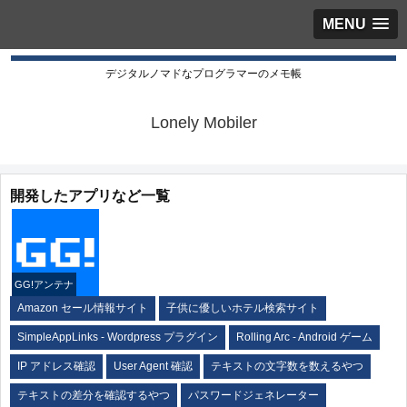
MENU
デジタルノマドなプログラマーのメモ帳
Lonely Mobiler
開発したアプリなど一覧
GG!アンテナ
Amazon セール情報サイト
子供に優しいホテル検索サイト
SimpleAppLinks - Wordpress プラグイン
Rolling Arc - Android ゲーム
IP アドレス確認
User Agent 確認
テキストの文字数を数えるやつ
テキストの差分を確認するやつ
パスワードジェネレーター