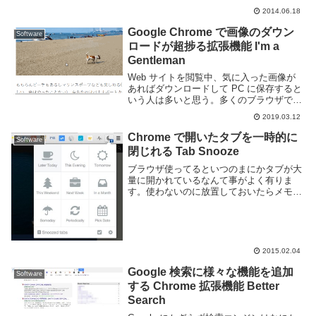
2つが見つかった。どちらも Google 純正
2014.06.18
のアプリだが挙動は微妙に違うっぽい。気
になったので実際に2...
Google Chrome で画像のダウン
Software
ロードが超捗る拡張機能 I'm a
Gentleman
Web サイトを閲覧中、気に入った画像が
あればダウンロードして PC に保存すると
いう人は多いと思う。多くのブラウザでは
画像を右クリックすると画像を保存するメ
2019.03.12
ニューが現れるため、手軽にダウンロード
する事が可能だ。しかし、頻繁に画像をダ
Chrome で開いたタブを一時的に
Software
ウンロ...
閉じれる Tab Snooze
ブラウザ使ってるといつのまにかタブが大
量に開かれているなんて事がよく有りま
す。使わないのに放置しておいたらメモリ
の無駄となりますね。パソコンが遅くなる
事もあります。Google Chrome であれば
Tab Snooze という拡張機能を...
2015.02.04
Google 検索に様々な機能を追加
Software
する Chrome 拡張機能 Better
Search