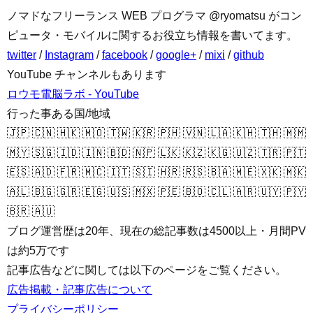
ノマドなフリーランス WEB プログラマ @ryomatsu がコン
ピュータ・モバイルに関するお役立ち情報を書いてます。
twitter
/
Instagram
/
facebook
/
google+
/
mixi
/
github
YouTube チャンネルもあります
ロウモ電脳ラボ - YouTube
行った事ある国/地域
🇯🇵 🇨🇳 🇭🇰 🇲🇴 🇹🇼 🇰🇷 🇵🇭 🇻🇳 🇱🇦 🇰🇭 🇹🇭 🇲🇲
🇲🇾 🇸🇬 🇮🇩 🇮🇳 🇧🇩 🇳🇵 🇱🇰 🇰🇿 🇰🇬 🇺🇿 🇹🇷 🇵🇹
🇪🇸 🇦🇩 🇫🇷 🇲🇨 🇮🇹 🇸🇮 🇭🇷 🇷🇸 🇧🇦 🇲🇪 🇽🇰 🇲🇰
🇦🇱 🇧🇬 🇬🇷 🇪🇬 🇺🇸 🇲🇽 🇵🇪 🇧🇴 🇨🇱 🇦🇷 🇺🇾 🇵🇾
🇧🇷 🇦🇺
ブログ運営歴は20年、現在の総記事数は4500以上・月間PV
は約5万です
記事広告などに関しては以下のページをご覧ください。
広告掲載・記事広告について
プライバシーポリシー