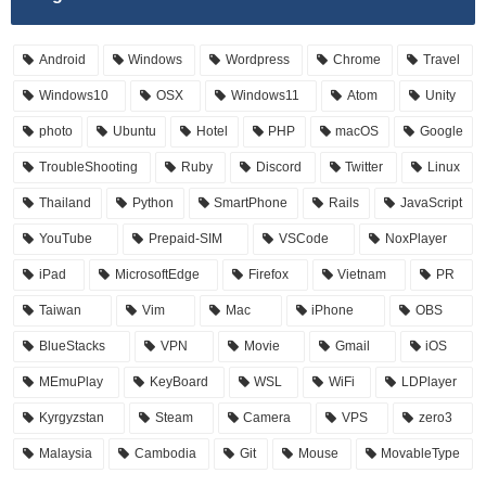
Android
Windows
Wordpress
Chrome
Travel
Windows10
OSX
Windows11
Atom
Unity
photo
Ubuntu
Hotel
PHP
macOS
Google
TroubleShooting
Ruby
Discord
Twitter
Linux
Thailand
Python
SmartPhone
Rails
JavaScript
YouTube
Prepaid-SIM
VSCode
NoxPlayer
iPad
MicrosoftEdge
Firefox
Vietnam
PR
Taiwan
Vim
Mac
iPhone
OBS
BlueStacks
VPN
Movie
Gmail
iOS
MEmuPlay
KeyBoard
WSL
WiFi
LDPlayer
Kyrgyzstan
Steam
Camera
VPS
zero3
Malaysia
Cambodia
Git
Mouse
MovableType