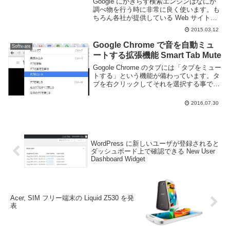
Google にかぎらず検索エンジンはなにか
調べ物を行う時に非常に良く使います。も
ちろん各社が提供している Web サイトの
ままでも十分に便利なのですが、Better
2015.03.12
Search という Chrome の拡張機能を入れ
る事でより便利に扱う...
Google Chrome で音を自動ミュ
Software
ートする拡張機能 Smart Tab Mute
Gogole Chrome のタブには「タブをミュー
トする」という機能が備わっています。タ
ブを右クリックしてそれを選択する事でそ
のタブから音が流れなくなります。しか
し、これを一々手動で切り替えるのは結構
2016.07.30
面倒くさいですね。Smart Tab ...
WordPress に新しいユーザが登録されると
ダッシュボード上で確認できる New User
Dashboard Widget
Acer, SIM フリー端末の Liquid Z530 を発
表