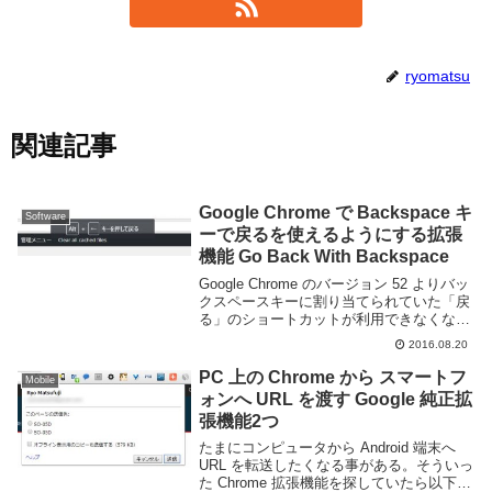
ryomatsu
関連記事
Google Chrome で Backspace キ
Software
ーで戻るを使えるようにする拡張
機能 Go Back With Backspace
Google Chrome のバージョン 52 よりバッ
クスペースキーに割り当てられていた「戻
る」のショートカットが利用できなくなり
ました。テキストをバックスペースキーで
2016.08.20
削除しようとして間違えてページを戻って
しまい入力したものが消えてしまう...
PC 上の Chrome から スマートフ
Mobile
ォンへ URL を渡す Google 純正拡
張機能2つ
たまにコンピュータから Android 端末へ
URL を転送したくなる事がある。そういっ
た Chrome 拡張機能を探していたら以下の