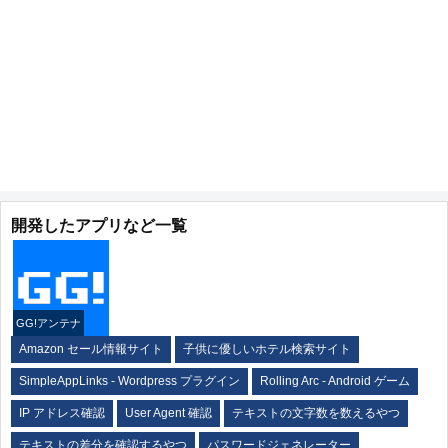
開発したアプリなど一覧
GG!アンテナ
Amazon セール情報サイト
子供に優しいホテル検索サイト
SimpleAppLinks - Wordpress プラグイン
Rolling Arc - Android ゲーム
IP アドレス確認
User Agent 確認
テキストの文字数を数えるやつ
テキストの差分を確認するやつ
パスワードジェネレーター