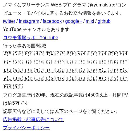
ノマドなフリーランス WEB プログラマ @ryomatsu がコン
ピュータ・モバイルに関するお役立ち情報を書いてます。
twitter
/
Instagram
/
facebook
/
google+
/
mixi
/
github
YouTube チャンネルもあります
ロウモ電脳ラボ - YouTube
行った事ある国/地域
🇯🇵 🇨🇳 🇭🇰 🇲🇴 🇹🇼 🇰🇷 🇵🇭 🇻🇳 🇱🇦 🇰🇭 🇹🇭 🇲🇲
🇲🇾 🇸🇬 🇮🇩 🇮🇳 🇧🇩 🇳🇵 🇱🇰 🇰🇿 🇰🇬 🇺🇿 🇹🇷 🇵🇹
🇪🇸 🇦🇩 🇫🇷 🇲🇨 🇮🇹 🇸🇮 🇭🇷 🇷🇸 🇧🇦 🇲🇪 🇽🇰 🇲🇰
🇦🇱 🇧🇬 🇬🇷 🇪🇬 🇺🇸 🇲🇽 🇵🇪 🇧🇴 🇨🇱 🇦🇷 🇺🇾 🇵🇾
🇧🇷 🇦🇺
ブログ運営歴は20年、現在の総記事数は4500以上・月間PV
は約5万です
記事広告などに関しては以下のページをご覧ください。
広告掲載・記事広告について
プライバシーポリシー