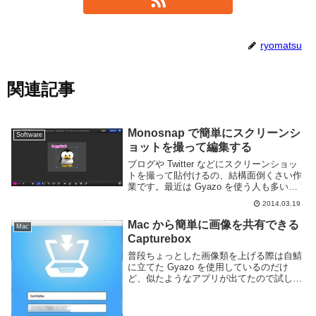
ryomatsu
関連記事
Monosnap で簡単にスクリーンシ
Software
ョットを撮って編集する
ブログや Twitter などにスクリーンショッ
トを撮って貼付けるの、結構面倒くさい作
業です。最近は Gyazo を使う人も多いで
すがシンプルすぎてちょっとした編集もで
2014.03.19
きない。かといって画像編集ソフトを使う
のも大げさすぎる。というわけで便利...
Mac から簡単に画像を共有できる
Mac
Capturebox
普段ちょっとした画像類を上げる際は自鯖
に立てた Gyazo を使用しているのだけ
ど、似たようなアプリが出てたので試して
みた。Gyazo と同じように画像を範囲指定
してそのままアップロード、URL を渡して
共有する事ができます。アプリとして常...