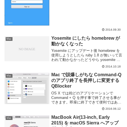
2014.09.30
Yosemite にしたら homebrew が
Mac
動かなくなった
Yosemite にアップデート後 homebrew を
使用しようとしたら ruby 1.8 が無いって言
われて動かなかったどうやら yosemite で
は ruby 1.8 が無くなったようだ。ruby 2.0
2014.10.18
が代わりに入っている。以下...
Mac で誤爆しがちな Command-Q
Mac
のアプリ終了を長押しに変更する
QBlocker
OS X では殆どのアプリケーションで
Command + Q を押す事で終了させる事が
できます。即座に終了できて便利ではある
のですが、偶に間違えて押す事があるのが
2016.06.12
厄介です。とくに Web ブラウザで頻繁に
用いる、タブを閉じるショートカット...
MacBook Air(13-inch, Early
Mac
2015) を macOS Sierra へアップ