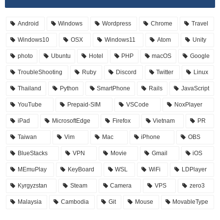
Android
Windows
Wordpress
Chrome
Travel
Windows10
OSX
Windows11
Atom
Unity
photo
Ubuntu
Hotel
PHP
macOS
Google
TroubleShooting
Ruby
Discord
Twitter
Linux
Thailand
Python
SmartPhone
Rails
JavaScript
YouTube
Prepaid-SIM
VSCode
NoxPlayer
iPad
MicrosoftEdge
Firefox
Vietnam
PR
Taiwan
Vim
Mac
iPhone
OBS
BlueStacks
VPN
Movie
Gmail
iOS
MEmuPlay
KeyBoard
WSL
WiFi
LDPlayer
Kyrgyzstan
Steam
Camera
VPS
zero3
Malaysia
Cambodia
Git
Mouse
MovableType