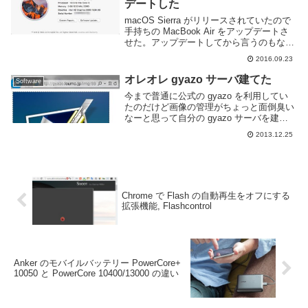
デートした
macOS Sierra がリリースされていたので
手持ちの MacBook Air をアップデートさ
せた。アップデートしてから言うのもなん
だが、Siri は使わないしユニバーサルクリ
2016.09.23
ップボードは iPhone 持ってないから意味
ないしApp...
オレオレ gyazo サーバ建てた
Software
今まで普通に公式の gyazo を利用してい
たのだけど画像の管理がちょっと面倒臭い
なーと思って自分の gyazo サーバを建て
る事にした。サーバの設定とかgyazo のサ
2013.12.25
ーバは gyazo の github にあるのでそれを
そのまま利用しま...
Chrome で Flash の自動再生をオフにする
拡張機能, Flashcontrol
Anker のモバイルバッテリー PowerCore+
10050 と PowerCore 10400/13000 の違い