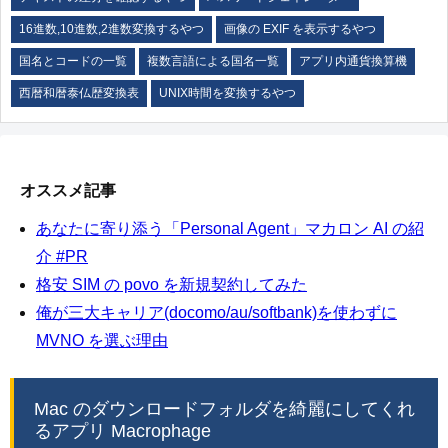
16進数,10進数,2進数変換するやつ
画像の EXIF を表示するやつ
国名とコードの一覧
複数言語による国名一覧
アプリ内通貨換算機
西暦和暦泰仏歴変換表
UNIX時間を変換するやつ
オススメ記事
あなたに寄り添う「Personal Agent」マカロン AI の紹
介 #PR
格安 SIM の povo を新規契約してみた
俺が三大キャリア(docomo/au/softbank)を使わずに
MVNO を選ぶ理由
Mac のダウンロードフォルダを綺麗にしてくれ
るアプリ Macrophage