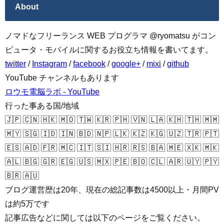
About
ノマドなフリーランス WEB プログラマ @ryomatsu がコン
ピュータ・モバイルに関するお役立ち情報を書いてます。
twitter
/
Instagram
/
facebook
/
google+
/
mixi
/
github
YouTube チャンネルもあります
ロウモ電脳ラボ - YouTube
行った事ある国/地域
🇯🇵 🇨🇳 🇭🇰 🇲🇴 🇹🇼 🇰🇷 🇵🇭 🇻🇳 🇱🇦 🇰🇭 🇹🇭 🇲🇲
🇲🇾 🇸🇬 🇮🇩 🇮🇳 🇧🇩 🇳🇵 🇱🇰 🇰🇿 🇰🇬 🇺🇿 🇹🇷 🇵🇹
🇪🇸 🇦🇩 🇫🇷 🇲🇨 🇮🇹 🇸🇮 🇭🇷 🇷🇸 🇧🇦 🇲🇪 🇽🇰 🇲🇰
🇦🇱 🇧🇬 🇬🇷 🇪🇬 🇺🇸 🇲🇽 🇵🇪 🇧🇴 🇨🇱 🇦🇷 🇺🇾 🇵🇾
🇧🇷 🇦🇺
ブログ運営歴は20年、現在の総記事数は4500以上・月間PV
は約5万です
記事広告などに関しては以下のページをご覧ください。