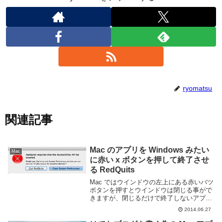
ryomatsu
関連記事
Mac のアプリを Windows みたい
Mac
に赤い x ボタンを押して終了させ
る RedQuits
Mac ではウインドウの左上にある赤いバツ
ボタンを押すとウインドウは閉じる事がで
きますが、閉じるだけで終了しないアプリ
ケーションが多いです。なので、Windows
2014.06.27
のノリでもう不要だからとバツボタンを押
しても command + tab の...