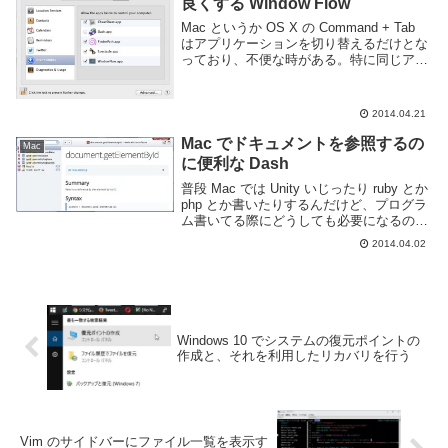
良くする Window Flow
Mac というか OS X の Command + Tab
はアプリケーションを切り替えるだけとな
っており、不便な時がある。特に同じアプ
リケーション内で複数のウインドウがある
場合にスムーズに切り替えれないので残念
な時がある。そんな時に使える...
2014.04.21
Mac でドキュメントを参照するの
Mac
に便利な Dash
普段 Mac では Unity いじったり ruby とか
php とか書いたりするんだけど、プログラ
ム書いてる際にどうしても必要になるのが
ドキュメント。全ての機能を覚えてるわけ
2014.04.02
じゃないですからね。OS X で各種ドキュ
メントを参照するのに...
Windows 10 でシステムの復元ポイントの
作成と、それを利用したリカバリを行う
Vim のサイドバーにファイル一覧を表示す