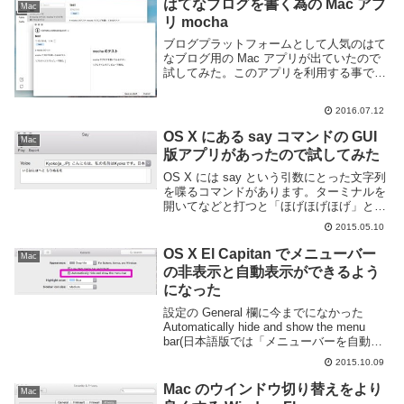
はてなブログを書く為の Mac アプ
Mac
リ mocha
ブログプラットフォームとして人気のはて
なブログ用の Mac アプリが出ていたので
試してみた。このアプリを利用する事で
Web ブラウザではなくアプリからはてな
ブログをへ記事を投稿したり編集したりと
2016.07.12
いう事が可能となります。編集画面では右
側にプ...
OS X にある say コマンドの GUI
Mac
版アプリがあったので試してみた
OS X には say という引数にとった文字列
を喋るコマンドがあります。ターミナルを
開いてなどと打つと「ほげほげほげ」と喋
ります。でもこのためにターミナルを開く
2015.05.10
のは面倒くさいなーと思っていたら GUI
で操作できるアプリがあったので試して...
OS X El Capitan でメニューバー
Mac
の非表示と自動表示ができるよう
になった
設定の General 欄に今までになかった
Automatically hide and show the menu
bar(日本語版では「メニューバーを自動的
に隠す/表示」 という項目が表示されてい
2015.10.09
た。項目の通り、メニューバーの非表示
と...
Mac のウインドウ切り替えをより
Mac