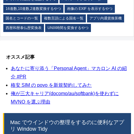
16進数,10進数,2進数変換するやつ
画像の EXIF を表示するやつ
国名とコードの一覧
複数言語による国名一覧
アプリ内通貨換算機
西暦和暦泰仏歴変換表
UNIX時間を変換するやつ
オススメ記事
あなたに寄り添う「Personal Agent」マカロン AI の紹
介 #PR
格安 SIM の povo を新規契約してみた
俺が三大キャリア(docomo/au/softbank)を使わずに
MVNO を選ぶ理由
Mac でウインドウの整理をするのに便利なアプ
リ Window Tidy