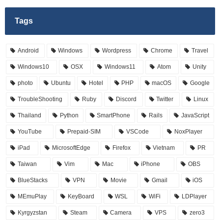
Tags
Android
Windows
Wordpress
Chrome
Travel
Windows10
OSX
Windows11
Atom
Unity
photo
Ubuntu
Hotel
PHP
macOS
Google
TroubleShooting
Ruby
Discord
Twitter
Linux
Thailand
Python
SmartPhone
Rails
JavaScript
YouTube
Prepaid-SIM
VSCode
NoxPlayer
iPad
MicrosoftEdge
Firefox
Vietnam
PR
Taiwan
Vim
Mac
iPhone
OBS
BlueStacks
VPN
Movie
Gmail
iOS
MEmuPlay
KeyBoard
WSL
WiFi
LDPlayer
Kyrgyzstan
Steam
Camera
VPS
zero3