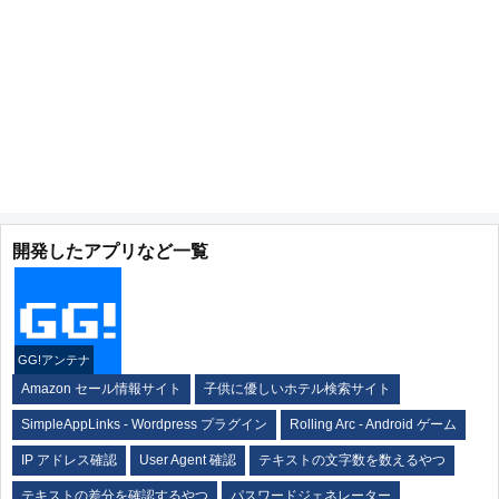
開発したアプリなど一覧
GG!アンテナ
Amazon セール情報サイト
子供に優しいホテル検索サイト
SimpleAppLinks - Wordpress プラグイン
Rolling Arc - Android ゲーム
IP アドレス確認
User Agent 確認
テキストの文字数を数えるやつ
テキストの差分を確認するやつ
パスワードジェネレーター